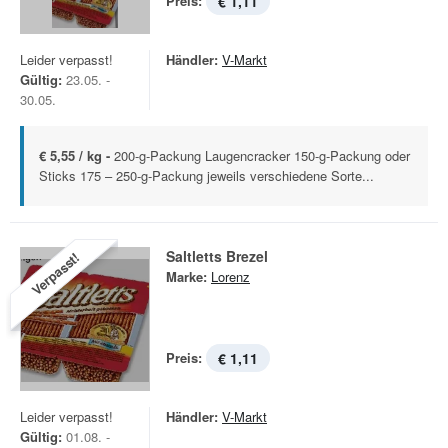
Preis:
€ 1,11
Leider verpasst!
Händler:
V-Markt
Gültig:
23.05. -
30.05.
€ 5,55 / kg -
200-g-Packung Laugencracker 150-g-Packung oder
Sticks 175 – 250-g-Packung jeweils verschiedene Sorte...
Saltletts Brezel
Verpasst!
Marke:
Lorenz
Preis:
€ 1,11
Leider verpasst!
Händler:
V-Markt
Gültig:
01.08. -