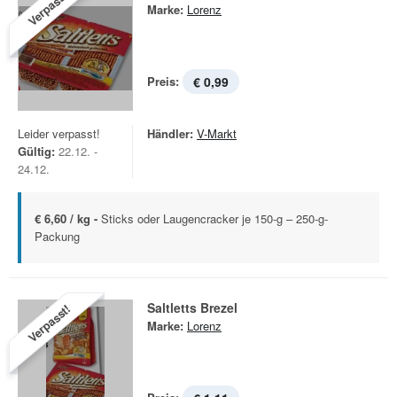
Verpasst!
Marke:
Lorenz
Preis:
€ 0,99
Leider verpasst!
Händler:
V-Markt
Gültig:
22.12. -
24.12.
€ 6,60 / kg -
Sticks oder Laugencracker je 150-g – 250-g-
Packung
Saltletts Brezel
Verpasst!
Marke:
Lorenz