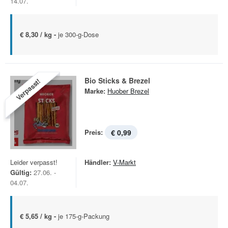
14.07.
€ 8,30 / kg -
je 300-g-Dose
Bio Sticks & Brezel
Verpasst!
Marke:
Huober Brezel
Preis:
€ 0,99
Leider verpasst!
Händler:
V-Markt
Gültig:
27.06. -
04.07.
€ 5,65 / kg -
je 175-g-Packung