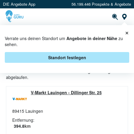
DIE Angebote App
56.199.446 Prospekte & Angebote
St
×
PROSPEKTE
ANGEBOTE
CASHBACK
Verrate uns deinen Standort um
Angebote in deiner Nähe
zu
sehen.
SALZGEBÄCK ANGEBOTE &
AKTIONEN BEI V-MARKT
Standort festlegen
Beim Händler
V-Markt
sind aktuell alle Salzgebäck-Angebote
abgelaufen.
V-Markt Lauingen
-
Dillinger Str. 25
89415
Lauingen
Entfernung:
394.8
km