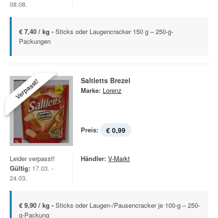
08.08.
€ 7,40 / kg -
Sticks oder Laugencracker 150 g – 250-g-
Packungen
Saltletts Brezel
Verpasst!
Marke:
Lorenz
Preis:
€ 0,99
Leider verpasst!
Händler:
V-Markt
Gültig:
17.03. -
24.03.
€ 9,90 / kg -
Sticks oder Laugen-/Pausencracker je 100-g – 250-
g-Packung