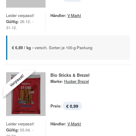
Leider verpasst!
Händler:
V-Markt
Gültig:
26.12. -
31.12.
€ 6,89 / kg -
versch. Sorten je 100-g-Packung
Bio Sticks & Brezel
Verpasst!
Marke:
Huober Brezel
Preis:
€ 0,99
Leider verpasst!
Händler:
V-Markt
Gültig:
03.04. -
10.04.