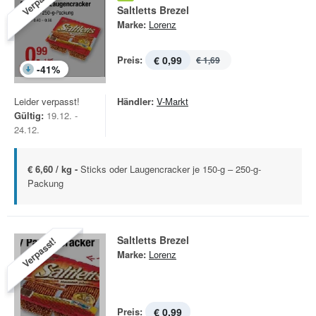
Verpasst!
Saltletts Brezel
Marke:
Lorenz
Preis:
€ 0,99
€ 1,69
-
41
%
Leider verpasst!
Händler:
V-Markt
Gültig:
19.12. -
24.12.
€ 6,60 / kg -
Sticks oder Laugencracker je 150-g – 250-g-
Packung
Saltletts Brezel
Verpasst!
Marke:
Lorenz
Preis:
€ 0,99