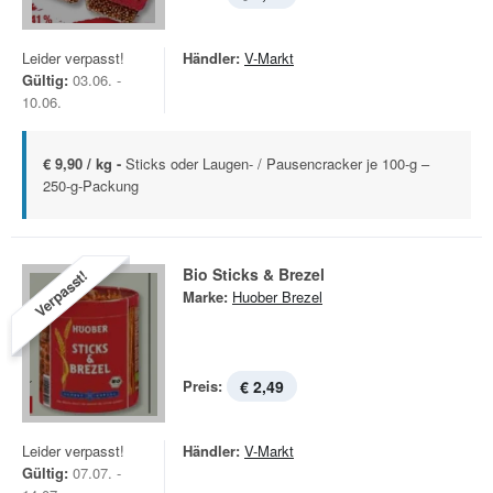
Leider verpasst!
Händler:
V-Markt
Gültig:
03.06. -
10.06.
€ 9,90 / kg -
Sticks oder Laugen- / Pausencracker je 100-g –
250-g-Packung
Bio Sticks & Brezel
Verpasst!
Marke:
Huober Brezel
Preis:
€ 2,49
Leider verpasst!
Händler:
V-Markt
Gültig:
07.07. -