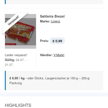
Saltletts Brezel
Verpasst!
Marke:
Lorenz
Preis:
€ 0,99
Leider verpasst!
Händler:
V-Markt
Gültig:
24.07. -
31.07.
€ 6,60 / kg -
oder Sticks, Laugencracker je 150-g – 250-g-
Packung
HIGHLIGHTS