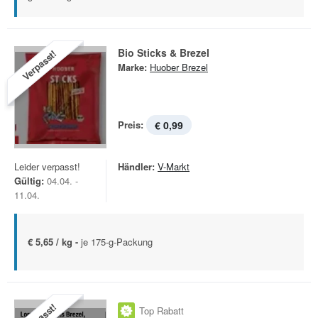
Bio Sticks & Brezel
Verpasst!
Marke:
Huober Brezel
Preis:
€ 0,99
Leider verpasst!
Händler:
V-Markt
Gültig:
04.04. -
11.04.
€ 5,65 / kg -
je 175-g-Packung
Top Rabatt