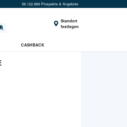
56.122.869 Prospekte & Angebote
Standort
festlegen
CASHBACK
E