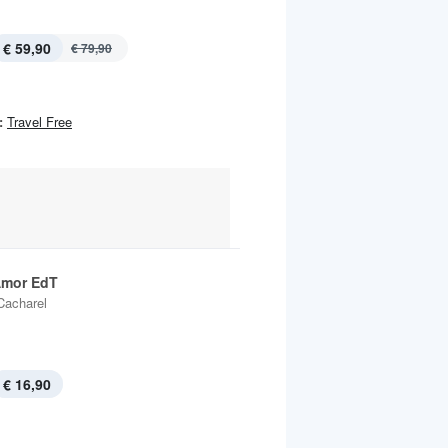
€ 59,90
€ 79,90
:
Travel Free
Amor EdT
Cacharel
€ 16,90