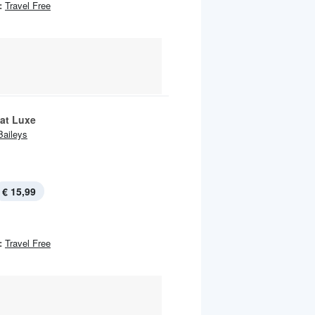
:
Travel Free
at Luxe
Baileys
€ 15,99
:
Travel Free