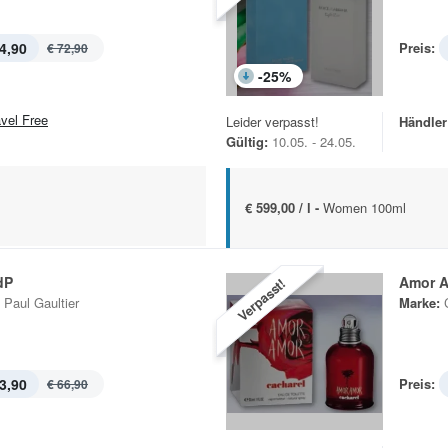
4,90
Preis:
€ 72,90
-
25
%
avel Free
Leider verpasst!
Händler
Gültig:
10.05. - 24.05.
€ 599,00 / l -
Women 100ml
dP
Amor 
Verpasst!
 Paul Gaultier
Marke:
3,90
Preis:
€ 66,90