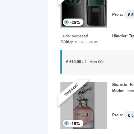
Preis:
€ 5
-
25
%
Leider verpasst!
Händler:
Tr
Gültig:
10.05. - 24.05.
€ 610,00 / l -
Men 90ml
Scandal E
Verpasst!
Marke:
Jean
Preis:
€ 5
-
19
%