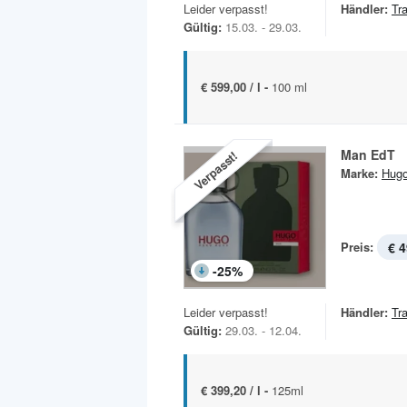
Leider verpasst!
Händler:
Tr
Gültig:
15.03. - 29.03.
€ 599,00 / l -
100 ml
Man EdT
Verpasst!
Marke:
Hug
Preis:
€ 4
-
25
%
Leider verpasst!
Händler:
Tr
Gültig:
29.03. - 12.04.
€ 399,20 / l -
125ml