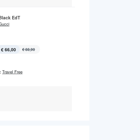
 Black EdT
Gucci
€ 66,00
€ 88,90
:
Travel Free