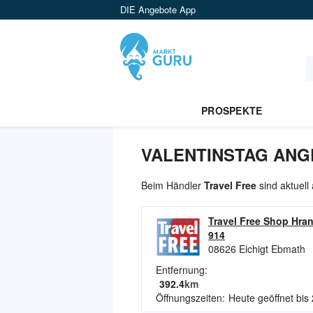
DIE Angebote App
PROSPEKTE
VALENTINSTAG ANG
Beim Händler
Travel Free
sind aktuell
Travel Free Shop Hran
914
08626
Eichigt Ebmath
Entfernung:
392.4
km
Öffnungszeiten:
Heute geöffnet bis