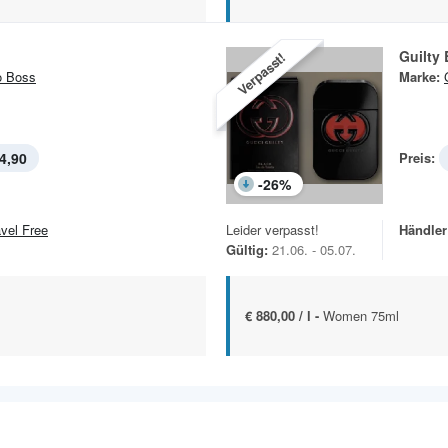
Guilty
Verpasst!
o Boss
Marke:
4,90
Preis:
-
26
%
avel Free
Leider verpasst!
Händler
Gültig:
21.06. - 05.07.
€ 880,00 / l -
Women 75ml