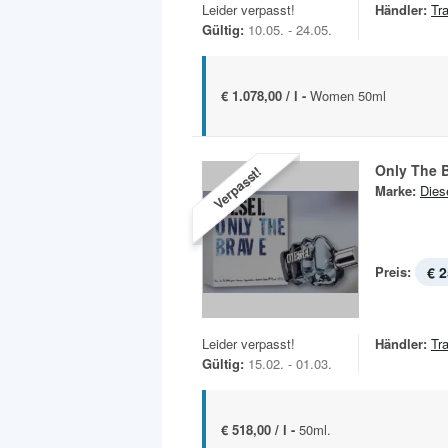
Leider verpasst!
Händler:
Tr
Gültig:
10.05. - 24.05.
€ 1.078,00 / l -
Women 50ml
Only The 
Verpasst!
Marke:
Dies
Preis:
€ 2
Leider verpasst!
Händler:
Tr
Gültig:
15.02. - 01.03.
€ 518,00 / l -
50ml.