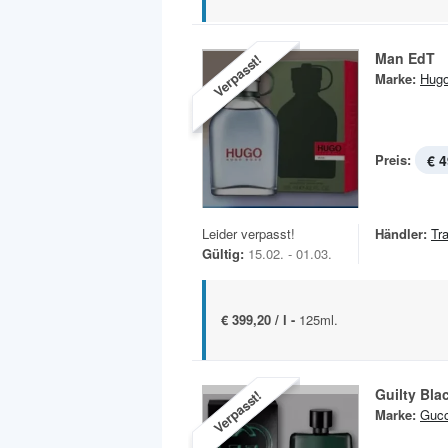
Man EdT
Verpasst!
Marke:
Hug
Preis:
€ 4
Leider verpasst!
Händler:
Tr
Gültig:
15.02. - 01.03.
€ 399,20 / l -
125ml.
Guilty Bla
Verpasst!
Marke:
Gucc