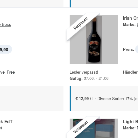
Irish C
Verpasst!
o Boss
Marke:
9,90
Preis:
avel Free
Leider verpasst!
Händler
Gültig:
07.06. - 21.06.
€ 12,99 / l -
Diverse Sorten 17% je 
ck EdT
Light 
Verpasst!
i
Marke: