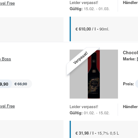
Leider verpasst!
Händler
avel Free
Gültig:
15.02. - 01.03.
€ 610,00 / l -
90ml.
Chocol
Verpasst!
o Boss
Marke:
9,90
Preis:
€ 66,90
avel Free
Leider verpasst!
Händler
Gültig:
01.02. - 15.02.
€ 31,98 / l -
15,7% 0,5 L