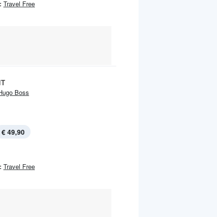
:
Travel Free
dT
Hugo Boss
€ 49,90
:
Travel Free