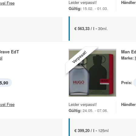
Leider verpasst!
Händler
avel Free
Gültig:
15.02. - 01.03.
€ 563,33 / l -
30ml.
Brave EdT
Man E
Verpasst!
el
Marke:
5,90
Preis:
avel Free
Leider verpasst!
Händler
Gültig:
24.05. - 07.06.
€ 399,20 / l -
125ml