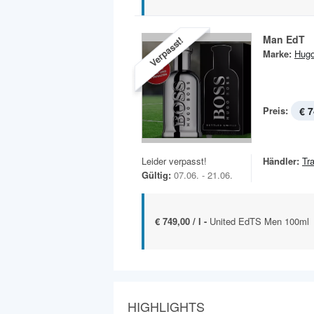
Man EdT
Verpasst!
Marke:
Hug
Preis:
€ 7
Leider verpasst!
Händler:
Tr
Gültig:
07.06. - 21.06.
€ 749,00 / l -
United EdTS Men 100ml
HIGHLIGHTS