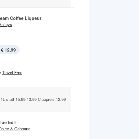
ream Coffee Liqueur
Baileys
€ 12,99
:
Travel Free
1L statt 15.99 13.99 Clubpreis 12.99
Blue EdT
Dolce & Gabbana