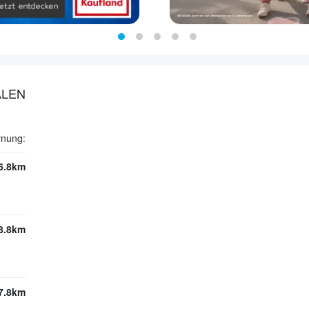
ALEN
rnung:
6.8km
8.8km
7.8km