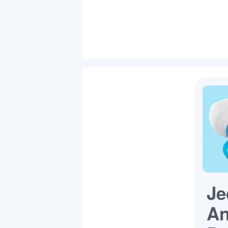
Je
An