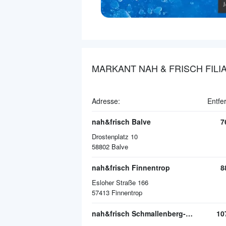
MARKANT NAH & FRISCH FILI
Adresse:
Entfe
nah&frisch Balve
7
Drostenplatz 10
58802
Balve
nah&frisch Finnentrop
8
Esloher Straße 166
57413
Finnentrop
nah&frisch Schmallenberg-Bad Fredeburg
10