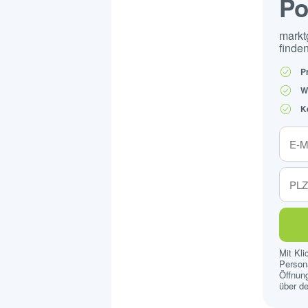
Po
markt
finden
P
W
K
Mit Kl
Persona
Öffnung
über de