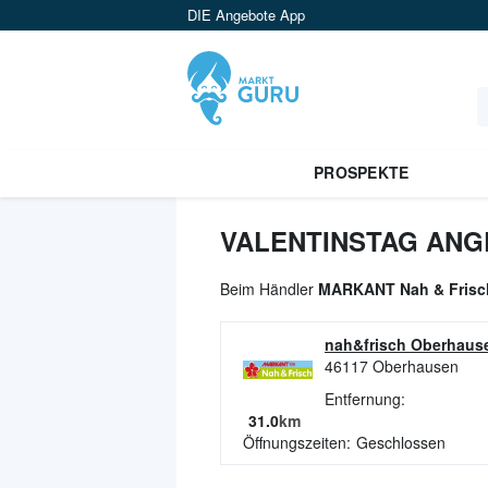
DIE Angebote App
PROSPEKTE
VALENTINSTAG ANG
Beim Händler
MARKANT Nah & Frisc
nah&frisch Oberhaus
46117
Oberhausen
Entfernung:
31.0
km
Öffnungszeiten:
Geschlossen