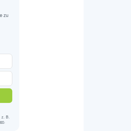
e zu
 z. B.
sen
.