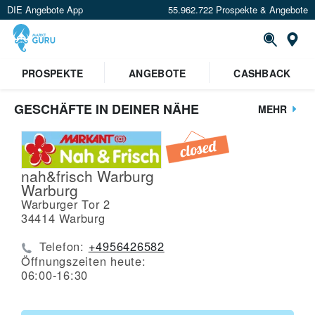
DIE Angebote App
55.962.722 Prospekte & Angebote
St
PROSPEKTE
ANGEBOTE
CASHBACK
GESCHÄFTE IN DEINER NÄHE
MEHR
nah&frisch Warburg
Warburg
Warburger Tor 2
34414
Warburg
Telefon:
+4956426582
Öffnungszeiten heute:
06:00-16:30