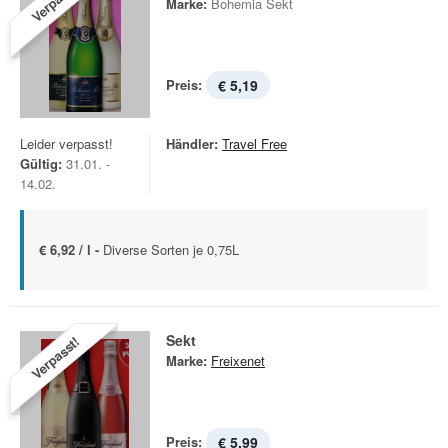
Verpasst!
Marke:
Bohemia Sekt
Preis:
€ 5,19
Leider verpasst!
Händler:
Travel Free
Gültig:
31.01. -
14.02.
€ 6,92 / l -
Diverse Sorten je 0,75L
Sekt
Verpasst!
Marke:
Freixenet
Preis:
€ 5,99