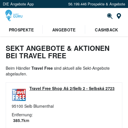
DIE Angebote App
56.199.446 Prospekte & Angebote
St
×
PROSPEKTE
ANGEBOTE
CASHBACK
Verrate uns deinen Standort um
Angebote in deiner Nähe
zu
sehen.
SEKT ANGEBOTE & AKTIONEN
BEI TRAVEL FREE
Standort festlegen
Beim Händler
Travel Free
sind aktuell alle Sekt-Angebote
abgelaufen.
Travel Free Shop Aš 2/Selb 2
-
Selbská 2723
95100
Selb Blumenthal
Entfernung:
385.7
km