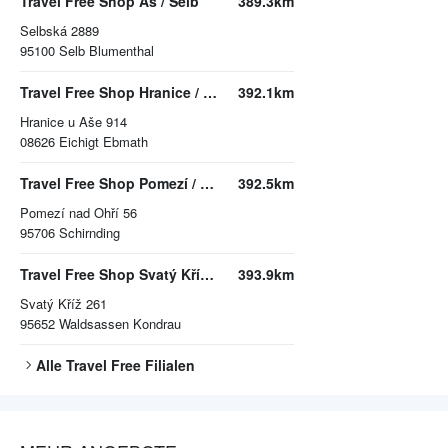
Travel Free Shop Aš / Selb
389.3km
Selbská 2889
95100
Selb Blumenthal
Travel Free Shop Hranice / Ebmath
392.1km
Hranice u Aše 914
08626
Eichigt Ebmath
Travel Free Shop Pomezí / Schirnding
392.5km
Pomezí nad Ohří 56
95706
Schirnding
Travel Free Shop Svatý Kříž 2/Waldsassen 2
393.9km
Svatý Kříž 261
95652
Waldsassen Kondrau
Alle
Travel Free
Filialen