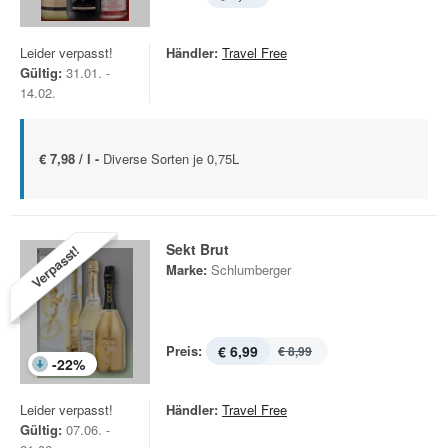
Leider verpasst!
Händler:
Travel Free
Gültig:
31.01. -
14.02.
€ 7,98 / l -
Diverse Sorten je 0,75L
Sekt Brut
Verpasst!
Marke:
Schlumberger
Preis:
€ 6,99
€ 8,99
-
22
%
Leider verpasst!
Händler:
Travel Free
Gültig:
07.06. -