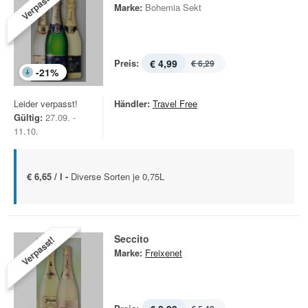
Verpasst!
Marke:
Bohemia Sekt
Preis:
€ 4,99
€ 6,29
-
21
%
Leider verpasst!
Händler:
Travel Free
Gültig:
27.09. -
11.10.
€ 6,65 / l -
Diverse Sorten je 0,75L
Seccito
Verpasst!
Marke:
Freixenet