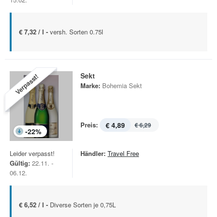
€ 7,32 / l -
versh. Sorten 0.75l
Sekt
Verpasst!
Marke:
Bohemia Sekt
Preis:
€ 4,89
€ 6,29
-
22
%
Leider verpasst!
Händler:
Travel Free
Gültig:
22.11. -
06.12.
€ 6,52 / l -
Diverse Sorten je 0,75L