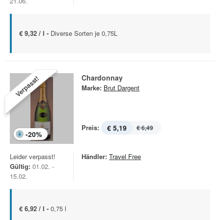
21.06.
€ 9,32 / l -
Diverse Sorten je 0,75L
Chardonnay
Verpasst!
Marke:
Brut Dargent
Preis:
€ 5,19
€ 6,49
-
20
%
Leider verpasst!
Händler:
Travel Free
Gültig:
01.02. -
15.02.
€ 6,92 / l -
0,75 l