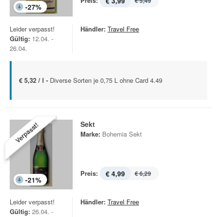
Preis:
€ 3,99
€ 5,49
-
27
%
Leider verpasst!
Händler:
Travel Free
Gültig:
12.04. -
26.04.
€ 5,32 / l -
Diverse Sorten je 0,75 L ohne Card 4.49
Sekt
Verpasst!
Marke:
Bohemia Sekt
Preis:
€ 4,99
€ 6,29
-
21
%
Leider verpasst!
Händler:
Travel Free
Gültig:
26.04. -