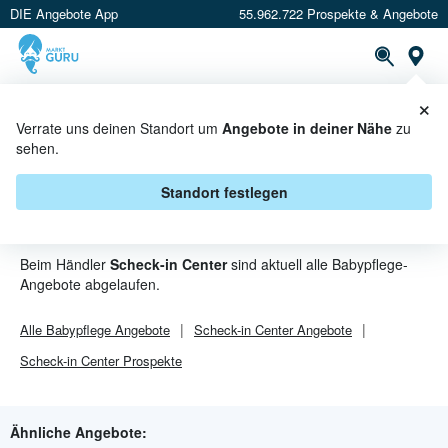
DIE Angebote App
55.962.722 Prospekte & Angebote
St
×
PROSPEKTE
ANGEBOTE
CASHBACK
Verrate uns deinen Standort um
Angebote in deiner Nähe
zu
sehen.
BABYPFLEGE ANGEBOTE &
AKTIONEN BEI SCHECK-IN
Standort festlegen
CENTER
Beim Händler
Scheck-in Center
sind aktuell alle Babypflege-
Angebote abgelaufen.
Alle
Babypflege
Angebote
Scheck-in Center
Angebote
Scheck-in Center
Prospekte
Ähnliche Angebote: