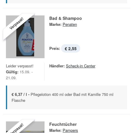
Bad & Shampoo
Verpasst!
Marke:
Penaten
Preis:
€ 2,55
Leider verpasst!
Händler:
Scheck-in Center
Gültig:
15.09. -
21.09.
€ 6,37 / l -
Pflegelotion 400 ml oder Bad mit Kamille 750 ml
Flasche
Feuchttücher
Verpasst!
Marke:
Pampers