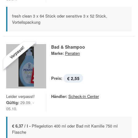
fresh clean 3 x 64 Stück oder sensitive 3 x 52 Stück,
Vorteilspackung
Bad & Shampoo
Verpasst!
Marke:
Penaten
Preis:
€ 2,55
Leider verpasst!
Händler:
Scheck-in Center
Gültig:
29.09. -
05.10.
€ 6,37 / l -
Pflegelotion 400 ml oder Bad mit Kamille 750 ml
Flasche