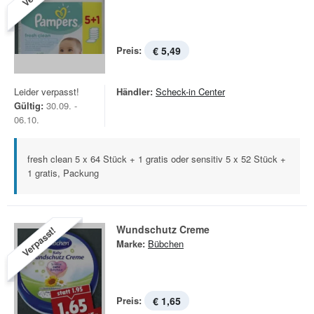
Preis:
€ 5,49
Leider verpasst!
Händler:
Scheck-in Center
Gültig:
30.09. -
06.10.
fresh clean 5 x 64 Stück + 1 gratis oder sensitiv 5 x 52 Stück +
1 gratis, Packung
Wundschutz Creme
Verpasst!
Marke:
Bübchen
Preis:
€ 1,65