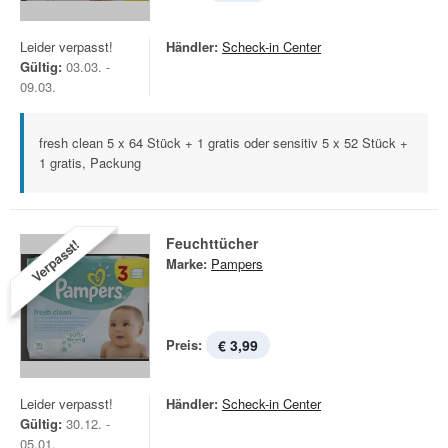
Leider verpasst!
Händler:
Scheck-in Center
Gültig:
03.03. -
09.03.
fresh clean 5 x 64 Stück + 1 gratis oder sensitiv 5 x 52 Stück +
1 gratis, Packung
Feuchttücher
Verpasst!
Marke:
Pampers
Preis:
€ 3,99
Leider verpasst!
Händler:
Scheck-in Center
Gültig:
30.12. -
05.01.