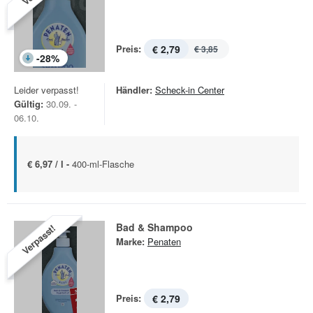
Preis:
€ 2,79
€ 3,85
-
28
%
Leider verpasst!
Händler:
Scheck-in Center
Gültig:
30.09. -
06.10.
€ 6,97 / l -
400-ml-Flasche
Bad & Shampoo
Verpasst!
Marke:
Penaten
Preis:
€ 2,79