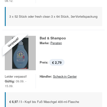
08.12.
3 x 52 Stück oder fresh clean 3 x 64 Stück, 3er-Vorteilspackung
Bad & Shampoo
Verpasst!
Marke:
Penaten
Preis:
€ 2,79
Leider verpasst!
Händler:
Scheck-in Center
Gültig:
09.09. -
15.09.
€ 6,97 / l -
Kopf bis Fuß Waschgel 400-ml-Flasche