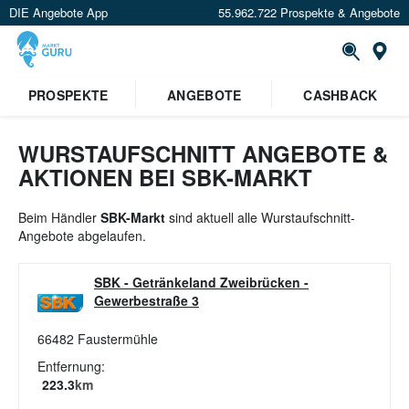
DIE Angebote App
55.962.722 Prospekte & Angebote
St
×
PROSPEKTE
ANGEBOTE
CASHBACK
Verrate uns deinen Standort um
Angebote in deiner Nähe
zu
sehen.
WURSTAUFSCHNITT ANGEBOTE &
AKTIONEN BEI SBK-MARKT
Standort festlegen
Beim Händler
SBK-Markt
sind aktuell alle Wurstaufschnitt-
Angebote abgelaufen.
SBK - Getränkeland Zweibrücken
-
Gewerbestraße 3
66482
Faustermühle
Entfernung:
223.3
km