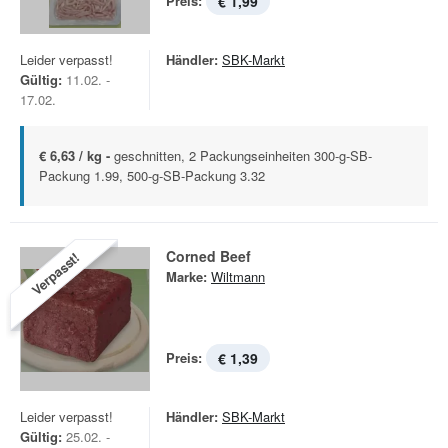
Preis:
€ 1,99
Leider verpasst!
Händler:
SBK-Markt
Gültig:
11.02. -
17.02.
€ 6,63 / kg -
geschnitten, 2 Packungseinheiten 300-g-SB-
Packung 1.99, 500-g-SB-Packung 3.32
Corned Beef
Verpasst!
Marke:
Wiltmann
Preis:
€ 1,39
Leider verpasst!
Händler:
SBK-Markt
Gültig:
25.02. -