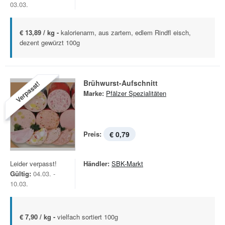
03.03.
€ 13,89 / kg -
kalorienarm, aus zartem, edlem Rindfl eisch,
dezent gewürzt 100g
Brühwurst-Aufschnitt
Verpasst!
Marke:
Pfälzer Spezialitäten
Preis:
€ 0,79
Leider verpasst!
Händler:
SBK-Markt
Gültig:
04.03. -
10.03.
€ 7,90 / kg -
vielfach sortiert 100g