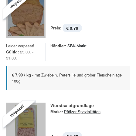
Verpasst!
Preis:
€ 0,79
Leider verpasst!
Händler:
SBK-Markt
Gültig:
25.03. -
31.03.
€ 7,90 / kg -
mit Zwiebeln, Petersilie und grober Fleischeinlage
100g
Wurstsalatgrundlage
Verpasst!
Marke:
Pfälzer Spezialitäten