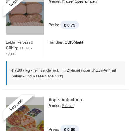
Verpasst!
Marke:
Pfälzer Spezialitäten
Preis:
€ 0,79
Leider verpasst!
Händler:
SBK-Markt
Gültig:
11.03. -
17.03.
€ 7,90 / kg -
fein zerkleinert, mit Zwiebeln oder „Pizza-Art“ mit
Salami- und Käseeinlage 100g
Aspik­-Aufschnitt
Verpasst!
Marke:
Reinert
Preis:
€ 0,99