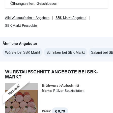
Öffnungszeiten:
Geschlossen
Alle
Wurstaufschnitt
Angebote
SBK-Markt
Angebote
SBK-Markt
Prospekte
Ähnliche Angebote:
Würste bei SBK-Markt
Schinken bei SBK-Markt
Salami bei S
WURSTAUFSCHNITT ANGEBOTE BEI SBK-
MARKT
Brühwurst-Aufschnitt
Verpasst!
Marke:
Pfälzer Spezialitäten
Preis:
€ 0,79