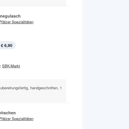
negulasch
Pfälzer Spezialitäten
€ 6,90
:
SBK-Markt
bereitungsfertig, handgeschnitten, 1
eitschen
Pfälzer Spezialitäten