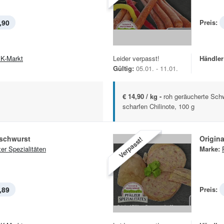
,90
Preis:
K-Markt
Leider verpasst!
Händler
Gültig:
05.01. - 11.01.
€ 14,90 / kg -
roh geräucherte Sch
scharfen Chilinote, 100 g
ischwurst
Origin
Verpasst!
zer Spezialitäten
Marke:
,89
Preis: