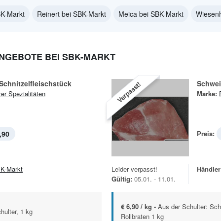
BK-Markt
Reinert bei SBK-Markt
Meica bei SBK-Markt
Wiesenh
ANGEBOTE BEI SBK-MARKT
chnitzelfleischstück
Schwei
Verpasst!
zer Spezialitäten
Marke:
,90
Preis:
K-Markt
Leider verpasst!
Händler
Gültig:
05.01. - 11.01.
€ 6,90 / kg -
Aus der Schulter: Sc
ulter, 1 kg
Rollbraten 1 kg