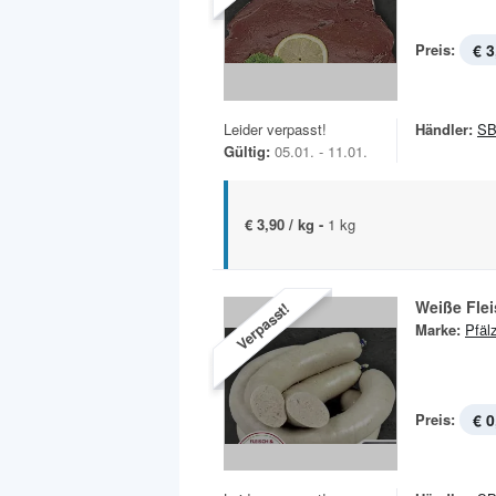
Preis:
€ 3
Leider verpasst!
Händler:
SB
Gültig:
05.01. - 11.01.
€ 3,90 / kg -
1 kg
Weiße Fle
Verpasst!
Marke:
Pfäl
Preis:
€ 0