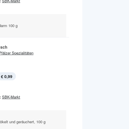
:
SBK-Markt
darm 100 g
isch
Pfälzer Spezialitäten
€ 0,99
:
SBK-Markt
ökelt und geräuchert, 100 g