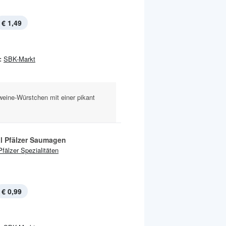
€ 1,49
:
SBK-Markt
weine-Würstchen mit einer pikant
al Pfälzer Saumagen
Pfälzer Spezialitäten
€ 0,99