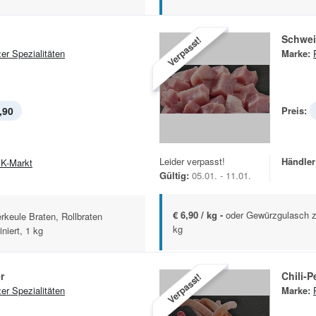
Schwei
Verpasst!
zer Spezialitäten
Marke:
,90
Preis:
Leider verpasst!
Händler
K-Markt
Gültig:
05.01. - 11.01.
€ 6,90 / kg -
oder Gewürzgulasch zu
rkeule Braten, Rollbraten
kg
niert, 1 kg
r
Chili-P
Verpasst!
zer Spezialitäten
Marke: