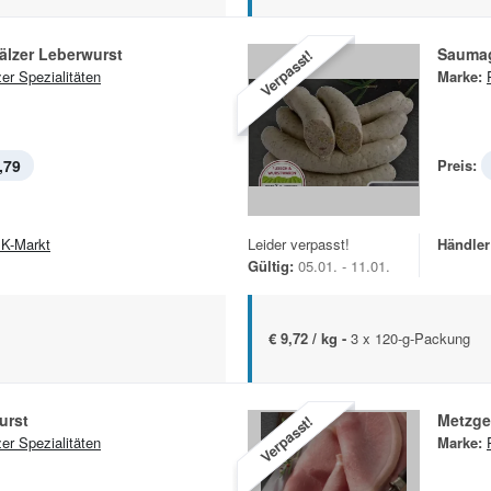
fälzer Leberwurst
Saumag
Verpasst!
zer Spezialitäten
Marke:
,79
Preis:
K-Markt
Leider verpasst!
Händler
Gültig:
05.01. - 11.01.
€ 9,72 / kg -
3 x 120-g-Packung
urst
Metzge
Verpasst!
zer Spezialitäten
Marke: