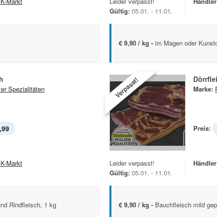
K-Markt
Leider verpasst!
Händler
Gültig:
05.01. - 11.01.
€ 9,90 / kg -
im Magen oder Kunst
h
Dörrfle
Verpasst!
zer Spezialitäten
Marke:
,99
Preis:
K-Markt
Leider verpasst!
Händler
Gültig:
05.01. - 11.01.
nd Rindfleisch, 1 kg
€ 9,90 / kg -
Bauchfleisch mild gep