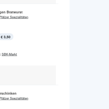
en Bratwurst
Pfälzer Spezialitäten
€ 3,50
:
SBK-Markt
rschinken
Pfälzer Spezialitäten