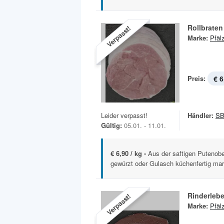
Rollbraten
Verpasst!
Marke:
Pfäl
Preis:
€ 6
Leider verpasst!
Händler:
SB
Gültig:
05.01. - 11.01.
€ 6,90 / kg -
Aus der saftigen Putenobe
gewürzt oder Gulasch küchenfertig mari
Rinderlebe
Verpasst!
Marke:
Pfäl