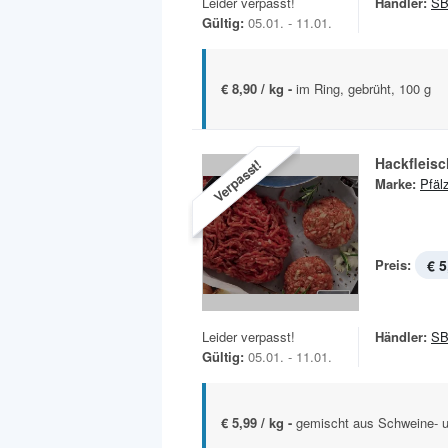
Leider verpasst!
Händler:
SB
Gültig:
05.01. - 11.01.
€ 8,90 / kg -
im Ring, gebrüht, 100 g
Hackfleisc
Verpasst!
Marke:
Pfäl
Preis:
€ 5
Leider verpasst!
Händler:
SB
Gültig:
05.01. - 11.01.
€ 5,99 / kg -
gemischt aus Schweine- u