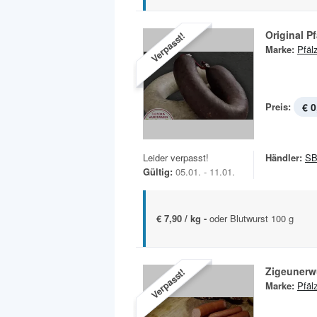
Original P
Verpasst!
Marke:
Pfäl
Preis:
€ 0
Leider verpasst!
Händler:
SB
Gültig:
05.01. - 11.01.
€ 7,90 / kg -
oder Blutwurst 100 g
Zigeunerw
Verpasst!
Marke:
Pfäl