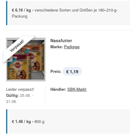
€ 6,16 / kg -
verschiedene Sorten und Größen je 180–210-g-
Packung
Nassfutter
Verpasst!
Marke:
Pedigree
Preis:
€ 1,19
Leider verpasst!
Händler:
SBK-Markt
Gültig:
25.08. -
31.08.
€ 1,48 / kg -
800 g