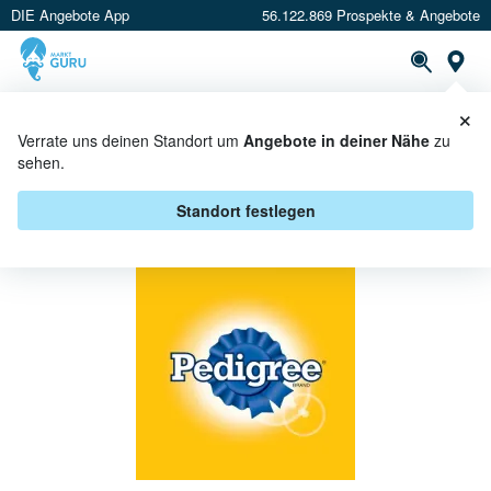
DIE Angebote App
56.122.869 Prospekte & Angebote
St
×
PROSPEKTE
ANGEBOTE
CASHBACK
Verrate uns deinen Standort um
Angebote in deiner Nähe
zu
sehen.
PEDIGREE BEI SBK-MARKT -
ANGEBOTE & AKTIONEN
Standort festlegen