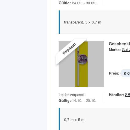
Gültig:
24.03. - 30.03.
transparent. 5 x 0,7 m
Geschenkf
Verpasst!
Marke:
Gut 
Preis:
€ 0
Leider verpasst!
Händler:
SB
Gültig:
14.10. - 20.10.
0,7 m x 5 m