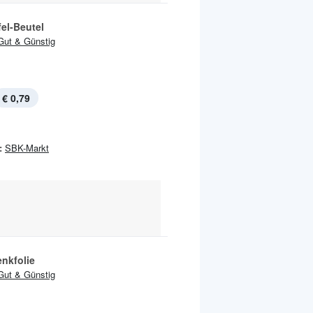
el-Beutel
Gut & Günstig
€ 0,79
:
SBK-Markt
nkfolie
Gut & Günstig