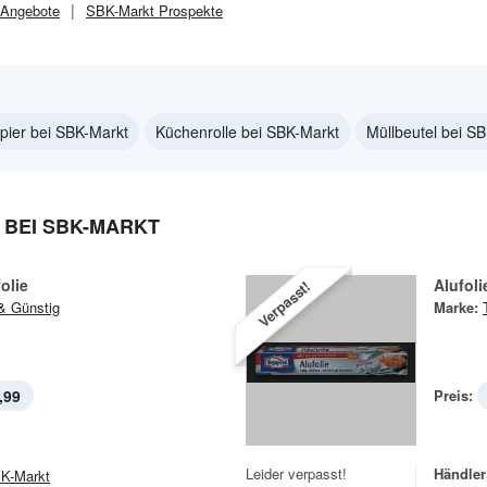
Angebote
SBK-Markt
Prospekte
apier bei SBK-Markt
Küchenrolle bei SBK-Markt
Müllbeutel bei S
 BEI SBK-MARKT
olie
Alufoli
Verpasst!
& Günstig
Marke:
,99
Preis:
Leider verpasst!
Händler
K-Markt