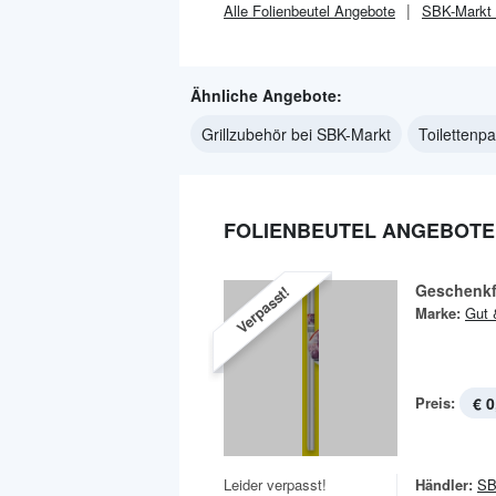
Alle
Folienbeutel
Angebote
SBK-Markt
Ähnliche Angebote:
Grillzubehör bei SBK-Markt
Toilettenp
FOLIENBEUTEL ANGEBOTE
Geschenkf
Verpasst!
Marke:
Gut 
Preis:
€ 0
Leider verpasst!
Händler:
SB