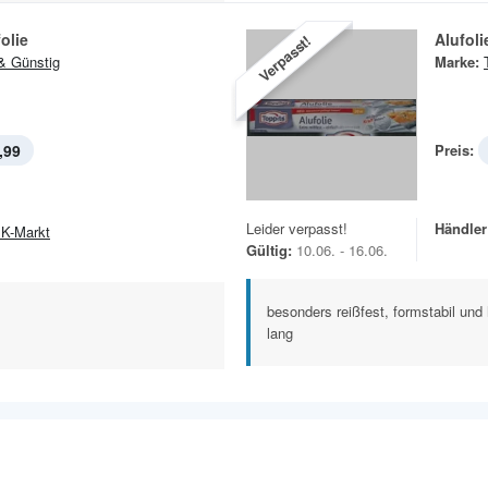
olie
Alufoli
Verpasst!
& Günstig
Marke:
,99
Preis:
Leider verpasst!
Händler
K-Markt
Gültig:
10.06. - 16.06.
besonders reißfest, formstabil und
lang