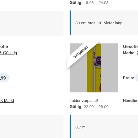
Gültig:
18.08. - 24.08.
30 cm breit, 10 Meter lang
olie
Gesche
Verpasst!
& Günstig
Marke:
,99
Preis:
K-Markt
Leider verpasst!
Händler
Gültig:
22.09. - 28.09.
0,7 m