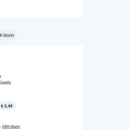
BK-Markt
e
Toppits
€ 2,49
:
SBK-Markt