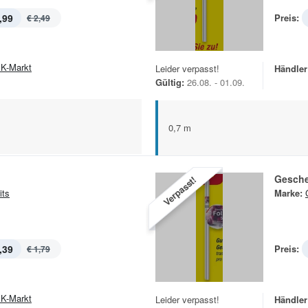
,99
Preis:
€ 2,49
K-Markt
Leider verpasst!
Händler
Gültig:
26.08. - 01.09.
0,7 m
Gesche
Verpasst!
its
Marke:
,39
Preis:
€ 1,79
K-Markt
Leider verpasst!
Händler