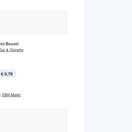
el-Beutel
Gut & Günstig
€ 0,79
:
SBK-Markt