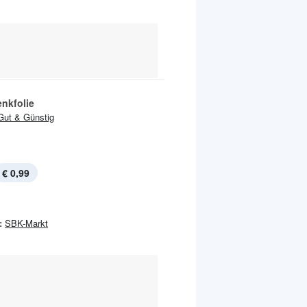
nkfolie
Gut & Günstig
€ 0,99
:
SBK-Markt