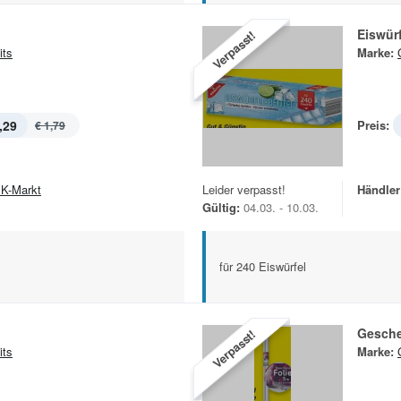
Eiswürf
Verpasst!
its
Marke:
,29
Preis:
€ 1,79
K-Markt
Leider verpasst!
Händler
Gültig:
04.03. - 10.03.
für 240 Eiswürfel
Gesche
Verpasst!
its
Marke: