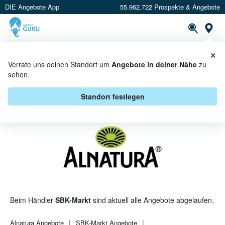
DIE Angebote App
55.962.722 Prospekte & Angebote
St
×
PROSPEKTE
ANGEBOTE
CASHBACK
Verrate uns deinen Standort um
Angebote in deiner Nähe
zu
sehen.
ALNATURA BEI SBK-MARKT -
ANGEBOTE & AKTIONEN
Standort festlegen
Beim Händler
SBK-Markt
sind aktuell alle Angebote abgelaufen.
Alnatura
Angebote
SBK-Markt
Angebote