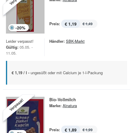
Preis:
€ 1,19
€ 1,49
-
20
%
Leider verpasst!
Händler:
SBK-Markt
Gültig:
05.05. -
11.05.
€ 1,19 / l -
ungesüßt oder mit Calcium je 1-l-Packung
Bio-Vollmilch
Verpasst!
Marke:
Alnatura
Preis:
€ 1,89
€ 1,99