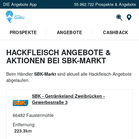
DIE Angebote App
55.962.722 Prospekte & Angebote
St
×
PROSPEKTE
ANGEBOTE
CASHBACK
Verrate uns deinen Standort um
Angebote in deiner Nähe
zu
sehen.
HACKFLEISCH ANGEBOTE &
AKTIONEN BEI SBK-MARKT
Standort festlegen
Beim Händler
SBK-Markt
sind aktuell alle Hackfleisch-Angebote
abgelaufen.
SBK - Getränkeland Zweibrücken
-
Gewerbestraße 3
66482
Faustermühle
Entfernung:
223.3
km