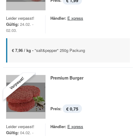
Preis:
€ 1,99
Leider verpasst!
Händler:
E xpress
Gültig:
24.02. -
02.03.
€ 7,96 / kg -
"salt&pepper" 250g Packung
Premium Burger
Verpasst!
Preis:
€ 0,75
Leider verpasst!
Händler:
E xpress
Gültig:
04.02. -