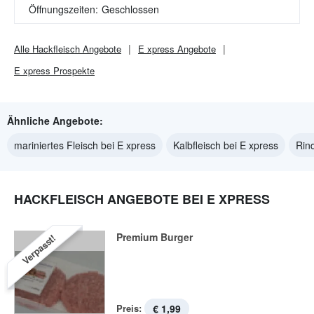
Öffnungszeiten:
Geschlossen
Alle
Hackfleisch
Angebote
E xpress
Angebote
E xpress
Prospekte
Ähnliche Angebote:
mariniertes Fleisch bei E xpress
Kalbfleisch bei E xpress
Rind
HACKFLEISCH ANGEBOTE BEI E XPRESS
Premium Burger
Verpasst!
Preis:
€ 1,99