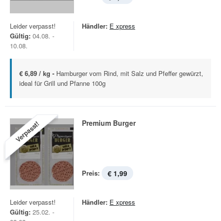
Leider verpasst!
Händler:
E xpress
Gültig:
04.08. -
10.08.
€ 6,89 / kg -
Hamburger vom Rind, mit Salz und Pfeffer gewürzt,
ideal für Grill und Pfanne 100g
Premium Burger
Verpasst!
Preis:
€ 1,99
Leider verpasst!
Händler:
E xpress
Gültig:
25.02. -