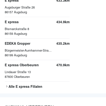
E xpress
433.3km
Augsburger Straße 26
86157
Augsburg
E xpress
434.9km
Bismarckstraße 8
86159
Augsburg
EDEKA Gropper
435.2km
Bürgermeister-Aurnhammer-Straße 32
86199
Augsburg
E xpress Oberbeuren
470.9km
Lindauer Straße 13
87600
Oberbeuren
Alle
E xpress
Filialen