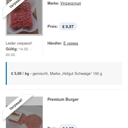
Verpasst!
Marke:
Vinzenzmurr
Preis:
€ 0,57
Leider verpasst!
Händler:
E xpress
Gültig:
14.02. -
20.02.
€ 5,69 / kg -
gemischt, Marke „Hofgut Schwaige“ 100 g
Premium Burger
Verpasst!