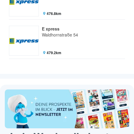
476.8km
E xpress
Waldhornstraße 54
479.2km