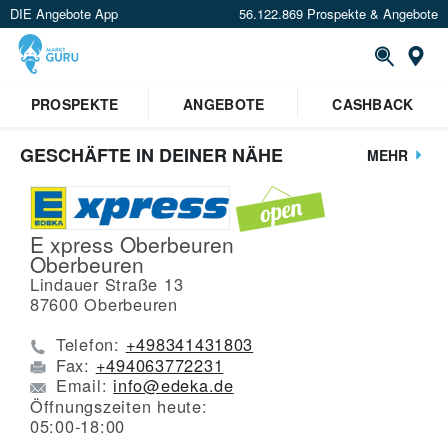
DIE Angebote App
56.122.869 Prospekte & Angebote
St
PROSPEKTE
ANGEBOTE
CASHBACK
GESCHÄFTE IN DEINER NÄHE
MEHR
E xpress Oberbeuren
Oberbeuren
Lindauer Straße 13
87600
Oberbeuren
Telefon:
+498341431803
Fax:
+494063772231
Email:
info@edeka.de
Öffnungszeiten heute:
05:00-18:00