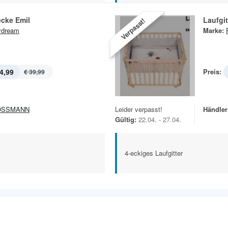
ecke Emil
Laufgi
Verpasst!
ydream
Marke:
4,99
Preis:
€ 39,99
OSSMANN
Leider verpasst!
Händler
Gültig:
22.04. - 27.04.
4-eckiges Laufgitter