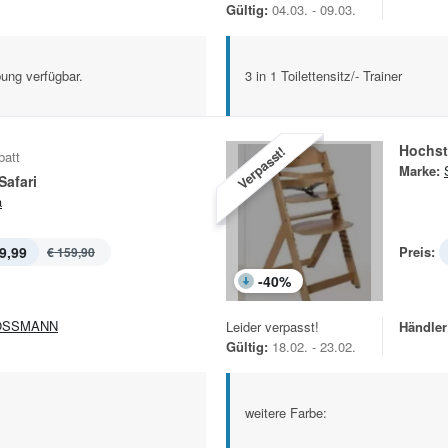
Gültig:
04.03. - 09.03.
ung verfügbar.
3 in 1 Toilettensitz/- Trainer
Hochst
Verpasst!
batt
Marke:
Safari
a
9,99
Preis:
€ 159,90
-
40
%
OSSMANN
Leider verpasst!
Händler
Gültig:
18.02. - 23.02.
weitere Farbe: