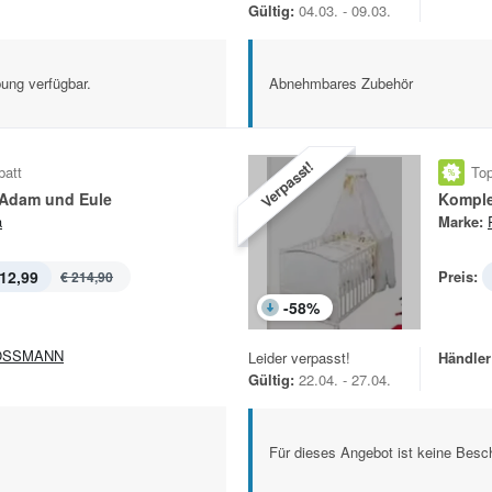
Gültig:
04.03. - 09.03.
ung verfügbar.
Abnehmbares Zubehör
Verpasst!
batt
Top
 Adam und Eule
Komplet
a
Marke:
12,99
Preis:
€ 214,90
-
58
%
OSSMANN
Leider verpasst!
Händler
Gültig:
22.04. - 27.04.
Für dieses Angebot ist keine Besch