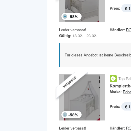
Preis:
€ 1
-
58
%
Leider verpasst!
Händler:
R
Gültig:
18.02. - 23.02.
Für dieses Angebot ist keine Beschreib
Verpasst!
Top Ra
Komplettb
Marke:
Rob
Preis:
€ 1
-
58
%
Leider verpasst!
Händler:
R