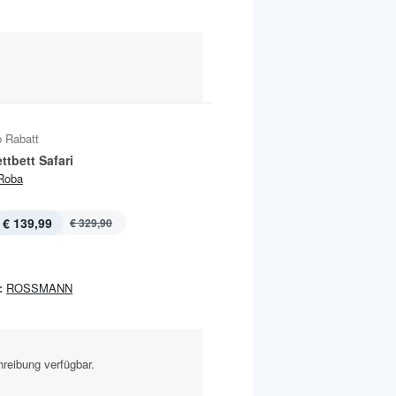
 Rabatt
tbett Safari
Roba
€ 139,99
€ 329,90
:
ROSSMANN
reibung verfügbar.