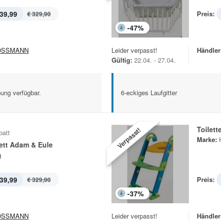
39,99
Preis:
€ 329,90
-
47
%
OSSMANN
Leider verpasst!
Händler
Gültig:
22.04. - 27.04.
ung verfügbar.
6-eckiges Laufgitter
Toilett
Verpasst!
batt
Marke:
ett Adam & Eule
a
39,99
Preis:
€ 329,90
-
37
%
OSSMANN
Leider verpasst!
Händler