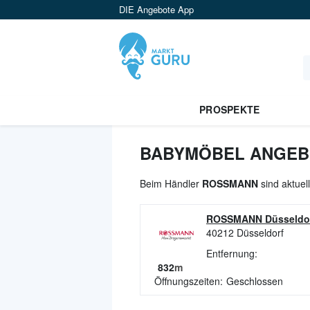
DIE Angebote App
PROSPEKTE
BABYMÖBEL ANGEBO
Beim Händler
ROSSMANN
sind aktuel
ROSSMANN Düsseldo
40212
Düsseldorf
Entfernung:
832
m
Öffnungszeiten:
Geschlossen