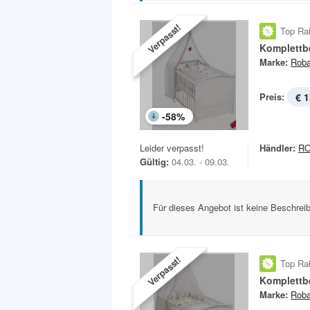
Verpasst!
Top Ra
Komplettb
Marke:
Rob
Preis:
€ 1
-
58
%
Leider verpasst!
Händler:
R
Gültig:
04.03. - 09.03.
Für dieses Angebot ist keine Beschreib
Verpasst!
Top Ra
Komplettbe
Marke:
Rob