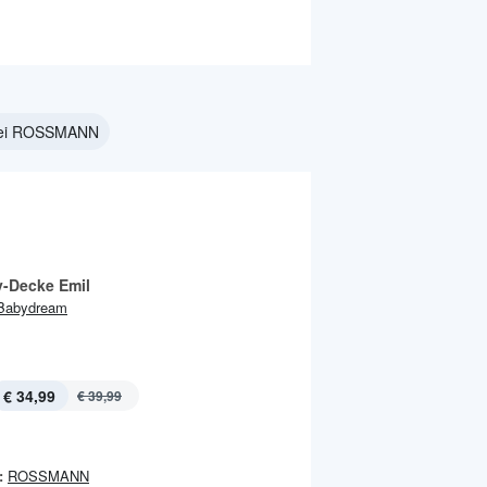
bei ROSSMANN
y-Decke Emil
Babydream
€ 34,99
€ 39,99
:
ROSSMANN