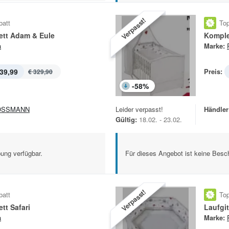
Verpasst!
batt
Top
ett Adam & Eule
Komple
a
Marke:
39,99
Preis:
€ 329,90
-
58
%
OSSMANN
Leider verpasst!
Händler
Gültig:
18.02. - 23.02.
ung verfügbar.
Für dieses Angebot ist keine Besch
Verpasst!
batt
Top
tt Safari
Laufgi
a
Marke: