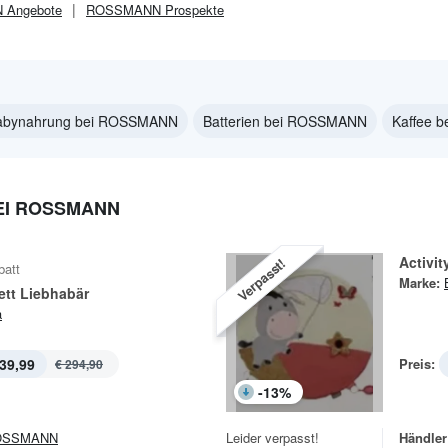
N
Angebote
ROSSMANN
Prospekte
abynahrung bei ROSSMANN
Batterien bei ROSSMANN
Kaffee 
EI ROSSMANN
Activit
Verpasst!
batt
Marke:
ett Liebhabär
a
39,99
Preis:
€ 294,90
-
13
%
OSSMANN
Leider verpasst!
Händler