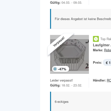
Gültig:
04.03. - 09.03.
Für dieses Angebot ist keine Beschreib
Verpasst!
Top Ra
Laufgitter
Marke:
Rob
Preis:
€ 1
-
47
%
Leider verpasst!
Händler:
R
Gültig:
18.02. - 23.02.
6-eckiges