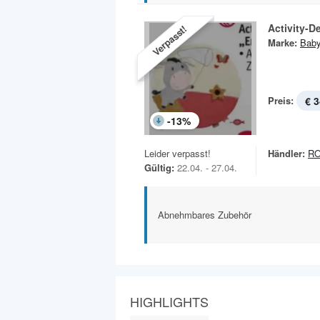
Activity-D
Verpasst!
Marke:
Bab
Preis:
€ 3
-
13
%
Leider verpasst!
Händler:
R
Gültig:
22.04. - 27.04.
Abnehmbares Zubehör
HIGHLIGHTS