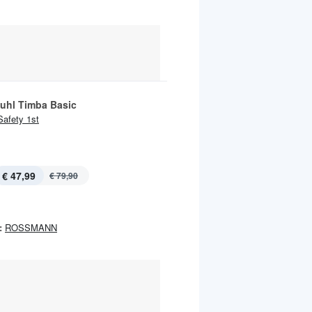
uhl Timba Basic
Safety 1st
€ 47,99
€ 79,90
:
ROSSMANN