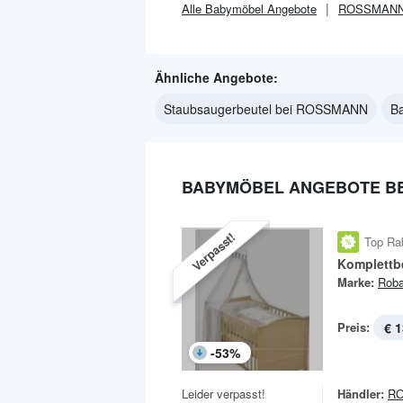
Alle
Babymöbel
Angebote
ROSSMAN
Ähnliche Angebote:
Staubsaugerbeutel bei ROSSMANN
B
BABYMÖBEL ANGEBOTE B
Verpasst!
Top Ra
Komplettb
Marke:
Rob
Preis:
€ 1
-
53
%
Leider verpasst!
Händler:
R