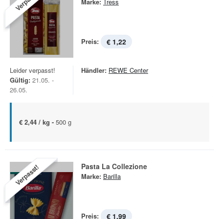
Verpasst!
Marke:
Tress
Preis:
€ 1,22
Leider verpasst!
Händler:
REWE Center
Gültig:
21.05. -
26.05.
€ 2,44 / kg -
500 g
Pasta La Collezione
Verpasst!
Marke:
Barilla
Preis:
€ 1,99