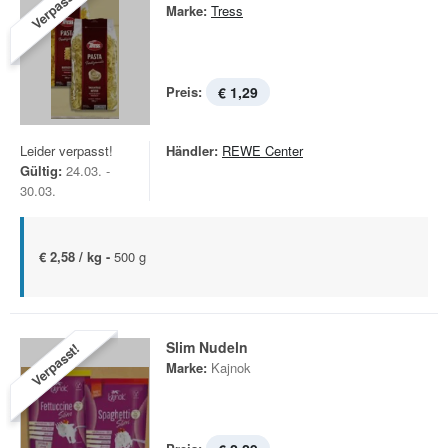
Verpasst!
Marke:
Tress
Preis:
€ 1,29
Leider verpasst!
Händler:
REWE Center
Gültig:
24.03. -
30.03.
€ 2,58 / kg -
500 g
Slim Nudeln
Verpasst!
Marke:
Kajnok