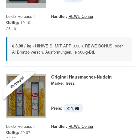
Leider verpasst!
Händler:
REWE Center
Gültig:
19.10. -
25.10.
€ 3,98 / kg -
HINWEIS: MIT APP 0.30 € REWE BONUS, oder
Al Bronzo versch. Ausformungen, je 500-g-Btl.
Original Hausmacher-Nudeln
Verpasst!
Marke:
Tress
Preis:
€ 1,99
Leider verpasst!
Händler:
REWE Center
Gültig:
29.07. -