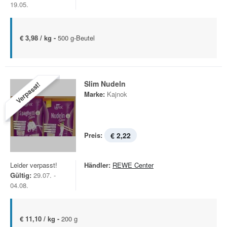
19.05.
€ 3,98 / kg -
500 g-Beutel
Slim Nudeln
Verpasst!
Marke:
Kajnok
Preis:
€ 2,22
Leider verpasst!
Händler:
REWE Center
Gültig:
29.07. -
04.08.
€ 11,10 / kg -
200 g