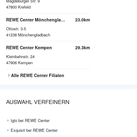
REWE Center Willich
15.9km
Brauereistr. 23
47877
Willich
REWE Center Krefeld
17.8km
Magdeburger Str. 9
47800
Krefeld
REWE Center Mönchengladbach
23.0km
Ottostr. 3-5
41238
Mönchengladbach
REWE Center Kempen
29.3km
Kleinbahnstr. 24
47906
Kempen
Alle
REWE Center
Filialen