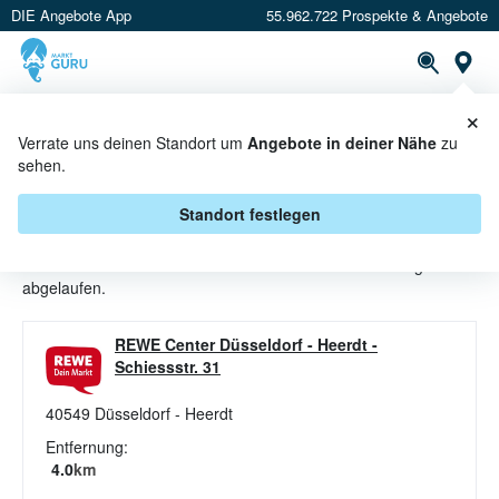
DIE Angebote App
55.962.722 Prospekte & Angebote
St
×
PROSPEKTE
ANGEBOTE
CASHBACK
Verrate uns deinen Standort um
Angebote in deiner Nähe
zu
sehen.
NUDELN ANGEBOTE & AKTIONEN
BEI REWE CENTER
Standort festlegen
Beim Händler
REWE Center
sind aktuell alle Nudeln-Angebote
abgelaufen.
REWE Center Düsseldorf - Heerdt
-
Schiessstr. 31
40549
Düsseldorf - Heerdt
Entfernung:
4.0
km