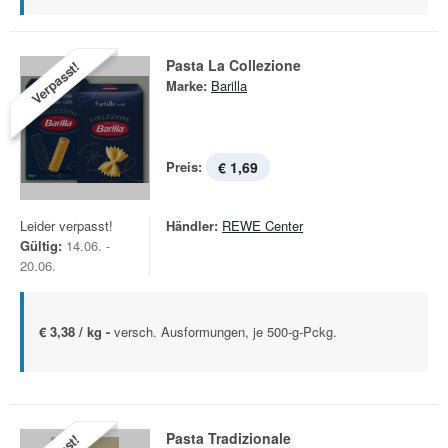
Pasta La Collezione
Verpasst!
Marke:
Barilla
Preis:
€ 1,69
Leider verpasst!
Händler:
REWE Center
Gültig:
14.06. -
20.06.
€ 3,38 / kg -
versch. Ausformungen, je 500-g-Pckg.
Pasta Tradizionale