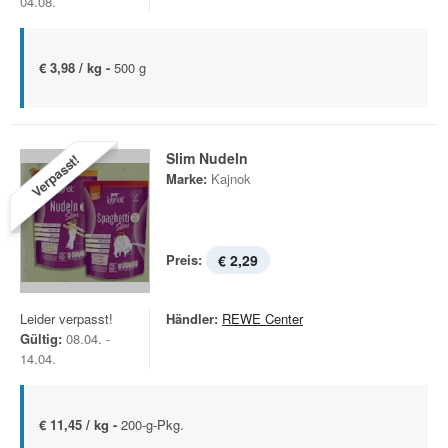
04.08.
€ 3,98 / kg -
500 g
Slim Nudeln
Verpasst!
Marke:
Kajnok
Preis:
€ 2,29
Leider verpasst!
Händler:
REWE Center
Gültig:
08.04. -
14.04.
€ 11,45 / kg -
200-g-Pkg.