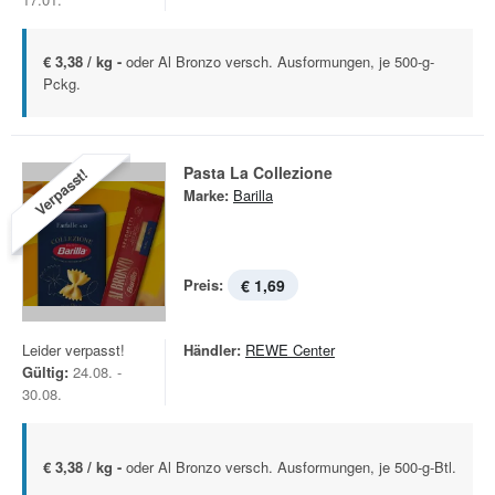
€ 3,38 / kg -
oder Al Bronzo versch. Ausformungen, je 500-g-
Pckg.
Pasta La Collezione
Verpasst!
Marke:
Barilla
Preis:
€ 1,69
Leider verpasst!
Händler:
REWE Center
Gültig:
24.08. -
30.08.
€ 3,38 / kg -
oder Al Bronzo versch. Ausformungen, je 500-g-Btl.