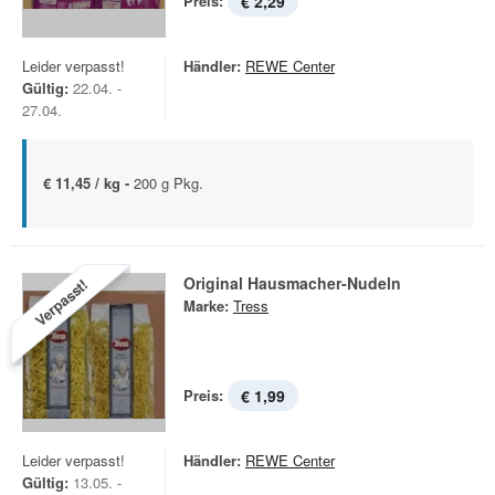
Preis:
€ 2,29
Leider verpasst!
Händler:
REWE Center
Gültig:
22.04. -
27.04.
€ 11,45 / kg -
200 g Pkg.
Original Hausmacher-Nudeln
Verpasst!
Marke:
Tress
Preis:
€ 1,99
Leider verpasst!
Händler:
REWE Center
Gültig:
13.05. -