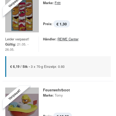
Verpasst!
Marke:
Fritt
Preis:
€ 1,30
Leider verpasst!
Händler:
REWE Center
Gültig:
21.05. -
26.05.
€ 6,19 / Stk -
3 x 70-g Einzelpr. 0.93
Feuerwehrboot
Verpasst!
Marke:
Tomy