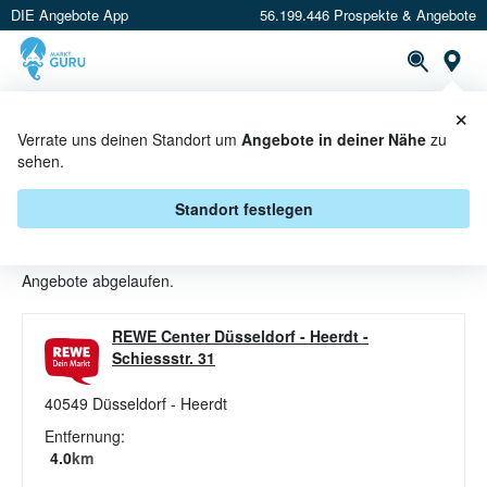
DIE Angebote App
56.199.446 Prospekte & Angebote
St
×
PROSPEKTE
ANGEBOTE
CASHBACK
Verrate uns deinen Standort um
Angebote in deiner Nähe
zu
sehen.
BAUSTEINE ANGEBOTE &
AKTIONEN BEI REWE CENTER
Standort festlegen
Beim Händler
REWE Center
sind aktuell alle Bausteine-
Angebote abgelaufen.
REWE Center Düsseldorf - Heerdt
-
Schiessstr. 31
40549
Düsseldorf - Heerdt
Entfernung:
4.0
km