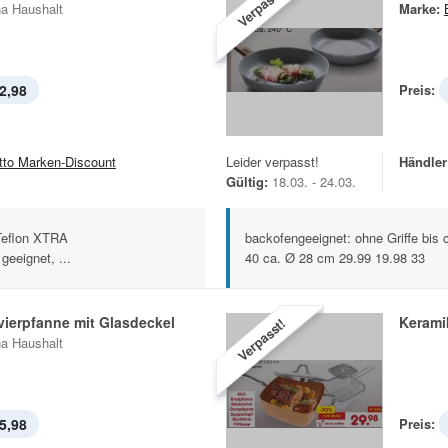
Verpasst!
na Haushalt
Marke:
2,98
Preis:
tto Marken-Discount
Leider verpasst!
Händler
Gültig:
18.03. - 24.03.
 Teflon XTRA
backofengeeignet: ohne Griffe bis
geeignet, ...
40 ca. Ø 28 cm 29.99 19.98 33
ierpfanne mit Glasdeckel
Kerami
Verpasst!
na Haushalt
5,98
Preis: