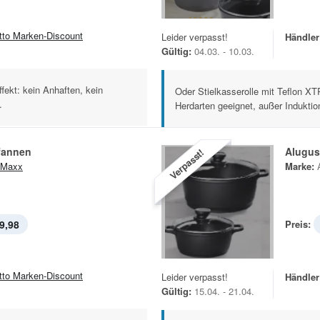
tto Marken-Discount
Leider verpasst!
Händler
Gültig:
04.03. - 10.03.
fekt: kein Anhaften, kein
Oder Stielkasserolle mit Teflon XT
.
Herdarten geeignet, außer Induktio
fannen
Alugus
Verpasst!
 Maxx
Marke:
9,98
Preis:
tto Marken-Discount
Leider verpasst!
Händler
Gültig:
15.04. - 21.04.