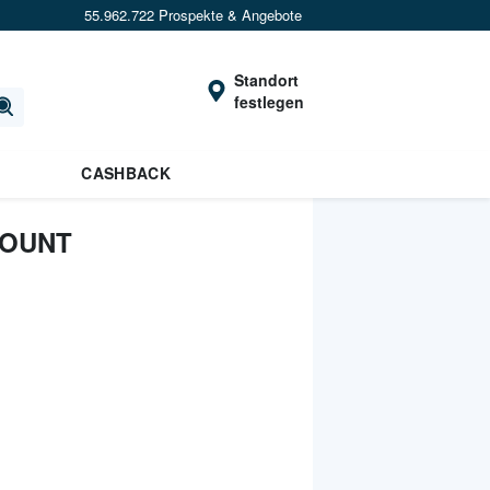
55.962.722 Prospekte & Angebote
Standort
festlegen
CASHBACK
COUNT