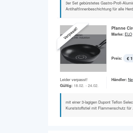
3er Set gebürstetes Gastro-Profi-Alum
AntihaftInnenbeschichtung für alle Herd
Pfanne Cir
Verpasst!
Marke:
ELO
Preis:
€ 1
Leider verpasst!
Händler:
Ne
Gültig:
18.02. - 24.02.
mit einer 3-lagigen Dupont Teflon Selec
Kunststoffstiel mit Flammenschutz für .