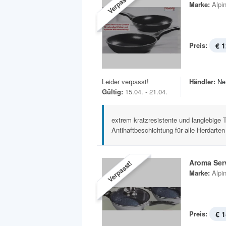
Verpasst!
Marke:
Alpi
Preis:
€ 1
Leider verpasst!
Händler:
Ne
Gültig:
15.04. - 21.04.
extrem kratzresistente und langlebige
Antihaftbeschichtung für alle Herdarten 
Aroma Serv
Verpasst!
Marke:
Alpi
Preis:
€ 1