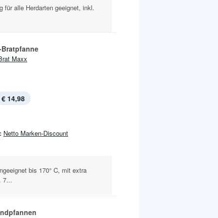
für alle Herdarten geeignet, inkl.
r-Bratpfanne
Brat Maxx
€ 14,98
:
Netto Marken-Discount
ngeeignet bis 170° C, mit extra
7...
andpfannen