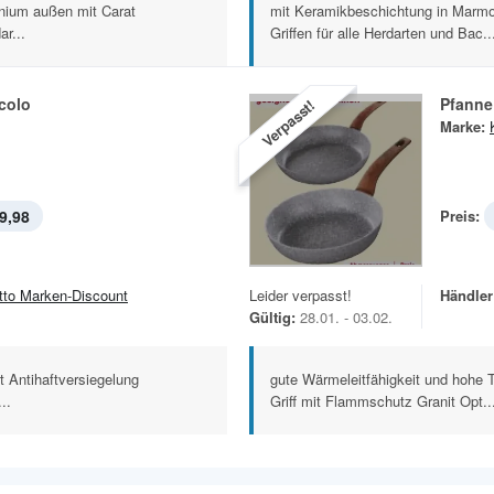
inium außen mit Carat
mit Keramikbeschichtung in Marmo
ar...
Griffen für alle Herdarten und Bac..
colo
Pfanne
Verpasst!
Marke:
9,98
Preis:
tto Marken-Discount
Leider verpasst!
Händler
Gültig:
28.01. - 03.02.
t Antihaftversiegelung
gute Wärmeleitfähigkeit und hohe 
..
Griff mit Flammschutz Granit Opt..