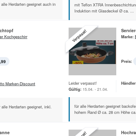
 alle Herdarten geeignet auch in
mit Teflon XTRA Innenbeschichtung 
Induktion mit Glasdeckel Ø ca. ...
ochtopf
Servie
Verpasst!
er Kochgeschirr
Marke:
,99
Preis:
Leider verpasst!
Händler
tto Marken-Discount
Gültig:
15.04. - 21.04.
für alle Herdarten geeignet backofe
 alle Herdarten geeignet, inkl.
hohem Rand Ø ca. 28 cm Höhe ca. 
anne
Hochr