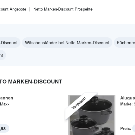
count
Angebote
Netto Marken-Discount
Prospekte
-Discount
Wäschenständer bei Netto Marken-Discount
Küchenro
nt
TTO MARKEN-DISCOUNT
fannen
Alugus
Verpasst!
 Maxx
Marke:
,98
Preis: