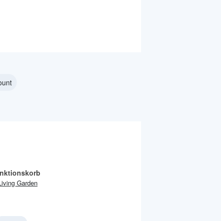
ount
unktionskorb
Living Garden