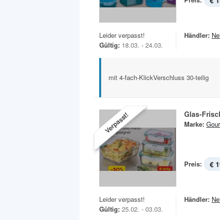
€ 1
Leider verpasst!
Händler:
Ne
Gültig:
18.03. - 24.03.
mit 4-fach-KlickVerschluss 30-teilig
Glas-Frisc
Verpasst!
Marke:
Gou
Preis:
€ 1
Leider verpasst!
Händler:
Ne
Gültig:
25.02. - 03.03.