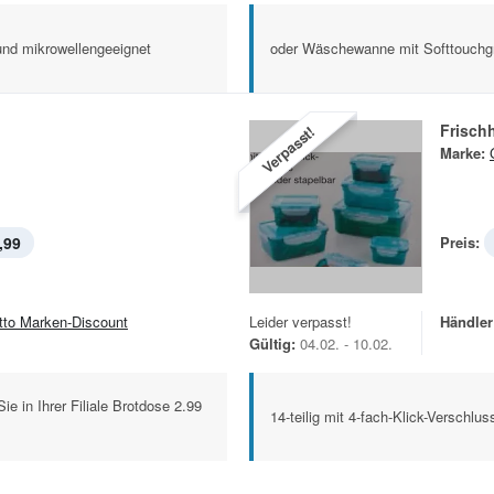
und mikrowellengeeignet
oder Wäschewanne mit Softtouchgr
Frischh
Verpasst!
Marke:
,99
Preis:
tto Marken-Discount
Leider verpasst!
Händler
Gültig:
04.02. - 10.02.
Sie in Ihrer Filiale Brotdose 2.99
14-teilig mit 4-fach-Klick-Verschlus