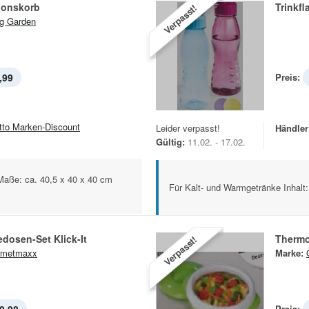
ionskorb
Trinkfl
Verpasst!
ng Garden
,99
Preis:
tto Marken-Discount
Leider verpasst!
Händler
Gültig:
11.02. - 17.02.
 Maße: ca. 40,5 x 40 x 40 cm
Für Kalt- und Warmgetränke Inhalt:
edosen-Set Klick-It
Thermo
Verpasst!
rmetmaxx
Marke:
Preis: