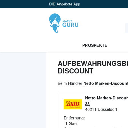
DIE Angebote App
PROSPEKTE
AUFBEWAHRUNGSBEH
DISCOUNT
Beim Händler
Netto Marken-Discoun
Netto Marken-Discoun
33
40211
Düsseldorf
Entfernung:
1.2
km