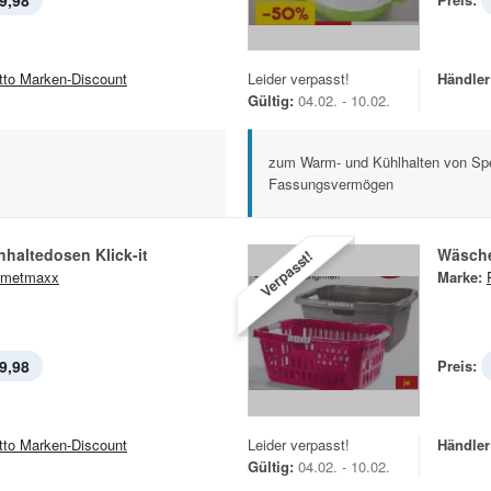
9,98
tto Marken-Discount
Leider verpasst!
Händler
Gültig:
04.02. - 10.02.
zum Warm- und Kühlhalten von Spe
Fassungsvermögen
hhaltedosen Klick-it
Wäsch
Verpasst!
rmetmaxx
Marke:
9,98
Preis:
tto Marken-Discount
Leider verpasst!
Händler
Gültig:
04.02. - 10.02.