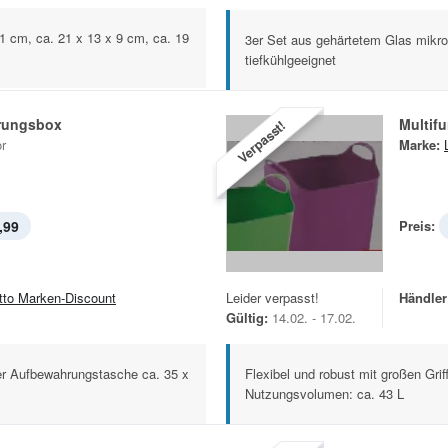
1 cm, ca. 21 x 13 x 9 cm, ca. 19
3er Set aus gehärtetem Glas mikro
tiefkühlgeeignet
rungsbox
Multif
Verpasst!
r
Marke:
,99
Preis:
tto Marken-Discount
Leider verpasst!
Händler
Gültig:
14.02. - 17.02.
er Aufbewahrungstasche ca. 35 x
Flexibel und robust mit großen Gri
Nutzungsvolumen: ca. 43 L