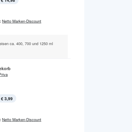
€ 14,98
:
Netto Marken-Discount
isen ca. 400, 700 und 1250 ml
ekorb
Priva
€ 3,99
:
Netto Marken-Discount