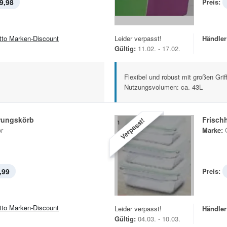
9,98
Preis:
tto Marken-Discount
Leider verpasst!
Händler
Gültig:
11.02. - 17.02.
Flexibel und robust mit großen Gri
Nutzungsvolumen: ca. 43L
rungskörb
Frisch
Verpasst!
r
Marke:
,99
Preis:
tto Marken-Discount
Leider verpasst!
Händler
Gültig:
04.03. - 10.03.