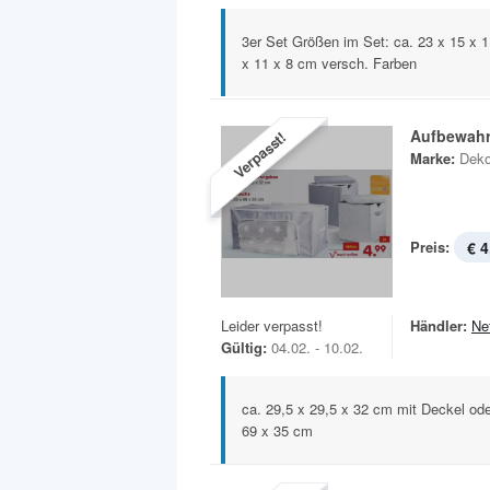
3er Set Größen im Set: ca. 23 x 15 x 1
x 11 x 8 cm versch. Farben
Aufbewah
Verpasst!
Marke:
Deko
Preis:
€ 4
Leider verpasst!
Händler:
Ne
Gültig:
04.02. - 10.02.
ca. 29,5 x 29,5 x 32 cm mit Deckel od
69 x 35 cm