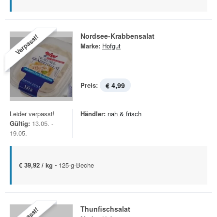
Nordsee-Krabbensalat
Verpasst!
Marke:
Hofgut
Preis:
€ 4,99
Leider verpasst!
Händler:
nah & frisch
Gültig:
13.05. -
19.05.
€ 39,92 / kg -
125-g-Beche
Thunfischsalat