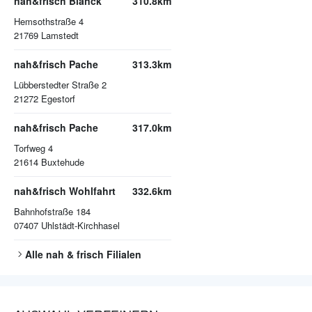
nah&frisch Blanck
310.8km
Hemsothstraße 4
21769
Lamstedt
nah&frisch Pache
313.3km
Lübberstedter Straße 2
21272
Egestorf
nah&frisch Pache
317.0km
Torfweg 4
21614
Buxtehude
nah&frisch Wohlfahrt
332.6km
Bahnhofstraße 184
07407
Uhlstädt-Kirchhasel
Alle
nah & frisch
Filialen