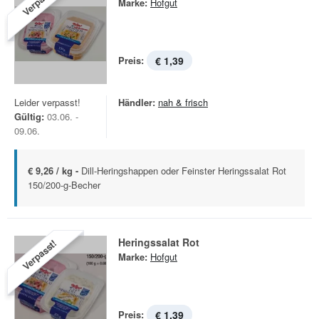
Verpasst!
Marke:
Hofgut
Preis:
€ 1,39
Leider verpasst!
Händler:
nah & frisch
Gültig:
03.06. -
09.06.
€ 9,26 / kg -
Dill-Heringshappen oder Feinster Heringssalat Rot
150/200-g-Becher
Heringssalat Rot
Verpasst!
Marke:
Hofgut
Preis:
€ 1,39