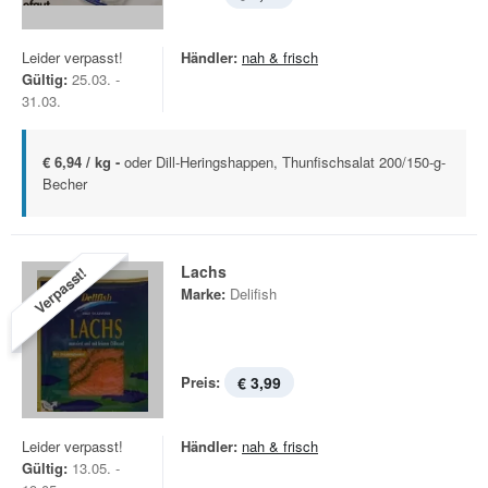
Leider verpasst!
Händler:
nah & frisch
Gültig:
25.03. -
31.03.
€ 6,94 / kg -
oder Dill-Heringshappen, Thunfischsalat 200/150-g-
Becher
Lachs
Verpasst!
Marke:
Delifish
Preis:
€ 3,99
Leider verpasst!
Händler:
nah & frisch
Gültig:
13.05. -