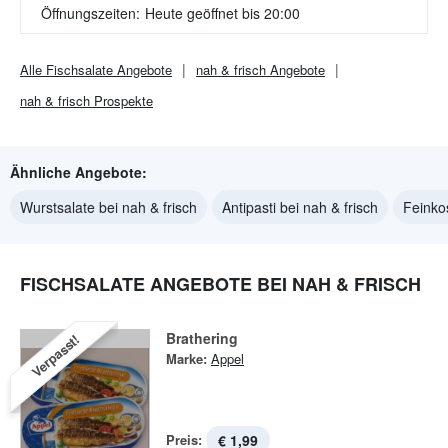
Öffnungszeiten:
Heute geöffnet bis 20:00
Alle
Fischsalate
Angebote
nah & frisch
Angebote
nah & frisch
Prospekte
Ähnliche Angebote:
Wurstsalate bei nah & frisch
Antipasti bei nah & frisch
Feinko
FISCHSALATE ANGEBOTE BEI NAH & FRISCH
Brathering
Verpasst!
Marke:
Appel
Preis:
€ 1,99