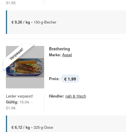
31.03.
€ 9,26 / kg -
150-g-Becher
Brathering
Verpasst!
Marke:
Appel
Preis:
€ 1,99
Leider verpasst!
Händler:
nah & frisch
Gültig:
15.04. -
21.04.
€ 6,12 / kg -
325-g-Dose