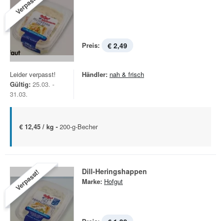
Verpasst!
Preis:
€ 2,49
Leider verpasst!
Händler:
nah & frisch
Gültig:
25.03. -
31.03.
€ 12,45 / kg -
200-g-Becher
Dill-Heringshappen
Verpasst!
Marke:
Hofgut