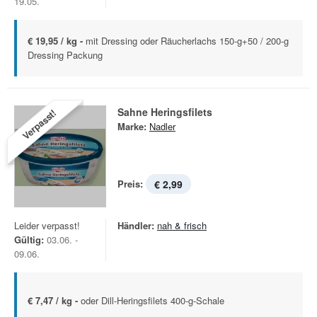
19.05.
€ 19,95 / kg -
mit Dressing oder Räucherlachs 150-g+50 / 200-g
Dressing Packung
Sahne Heringsfilets
Verpasst!
Marke:
Nadler
Preis:
€ 2,99
Leider verpasst!
Händler:
nah & frisch
Gültig:
03.06. -
09.06.
€ 7,47 / kg -
oder Dill-Heringsfilets 400-g-Schale