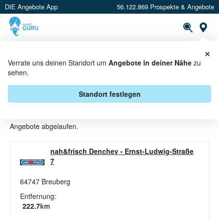
DIE Angebote App
56.122.869 Prospekte & Angebote
St
×
PROSPEKTE
ANGEBOTE
CASHBACK
Verrate uns deinen Standort um
Angebote in deiner Nähe
zu
sehen.
FISCHSALATE ANGEBOTE &
AKTIONEN BEI NAH & FRISCH
Standort festlegen
Beim Händler
nah & frisch
sind aktuell alle Fischsalate-
Angebote abgelaufen.
nah&frisch Denchev
-
Ernst-Ludwig-Straße
7
64747
Breuberg
Entfernung:
222.7
km