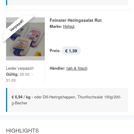
Feinster Heringssalat Rot
Verpasst!
Marke:
Hofgut
Preis:
€ 1,39
Leider verpasst!
Händler:
nah & frisch
Gültig:
25.03. -
31.03.
€ 6,94 / kg -
oder Dill-Heringshappen, Thunfischsalat 150g/200-
g-Becher
HIGHLIGHTS