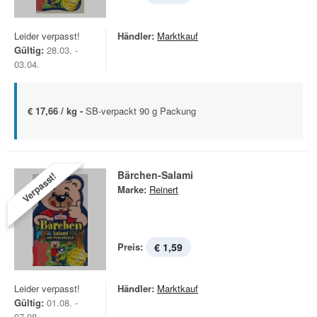
Leider verpasst!
Händler:
Marktkauf
Gültig:
28.03. -
03.04.
€ 17,66 / kg -
SB-verpackt 90 g Packung
Bärchen-Salami
Verpasst!
Marke:
Reinert
Preis:
€ 1,59
Leider verpasst!
Händler:
Marktkauf
Gültig:
01.08. -
07.08.