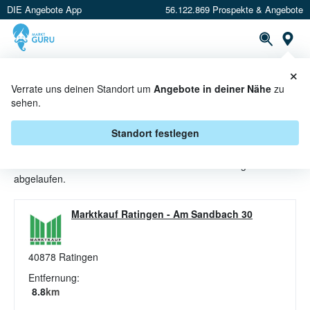
DIE Angebote App
56.122.869 Prospekte & Angebote
St
×
PROSPEKTE
ANGEBOTE
CASHBACK
Verrate uns deinen Standort um
Angebote in deiner Nähe
zu
sehen.
SALAMI ANGEBOTE & AKTIONEN
BEI MARKTKAUF
Standort festlegen
Beim Händler
Marktkauf
sind aktuell alle Salami-Angebote
abgelaufen.
Marktkauf Ratingen
-
Am Sandbach 30
40878
Ratingen
Entfernung:
8.8
km