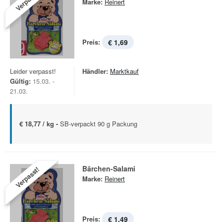
Verpasst!
Marke:
Reinert
Preis:
€ 1,69
Leider verpasst!
Händler:
Marktkauf
Gültig:
15.03. -
21.03.
€ 18,77 / kg -
SB-verpackt 90 g Packung
Bärchen-Salami
Verpasst!
Marke:
Reinert
Preis:
€ 1,49