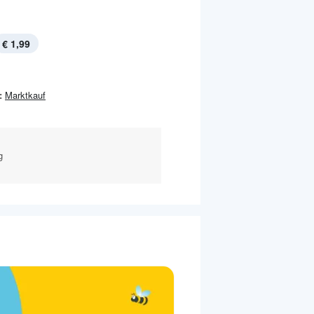
€ 1,99
:
Marktkauf
g