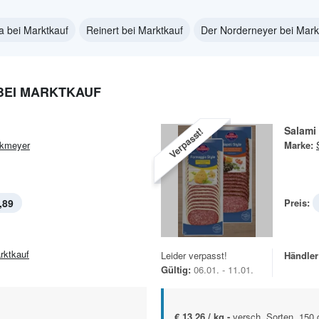
a bei Marktkauf
Reinert bei Marktkauf
Der Norderneyer bei Mark
BEI MARKTKAUF
Salami
Verpasst!
kmeyer
Marke:
,89
Preis:
rktkauf
Leider verpasst!
Händler
Gültig:
06.01. - 11.01.
€ 13,26 / kg -
versch. Sorten, 150 