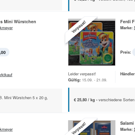
hs Mini Würstchen
Ferdi 
Verpasst!
kmeyer
Marke:
,00
Preis:
Leider verpasst!
Händler
rktkauf
Gültig:
15.09. - 21.09.
B. Mini Würstchen 5 x 20 g,
€ 25,80 / kg -
verschiedene Sorten
Salami
Verpasst!
kmeyer
Marke: