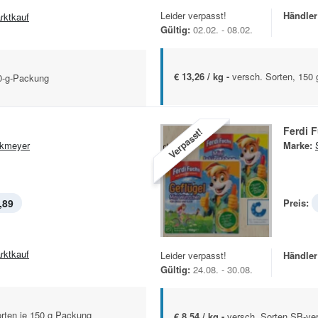
Leider verpasst!
Händler
rktkauf
Gültig:
02.02. - 08.02.
€ 13,26 / kg -
versch. Sorten, 150 
0-g-Packung
Ferdi 
Verpasst!
kmeyer
Marke:
,89
Preis:
rktkauf
Leider verpasst!
Händler
Gültig:
24.08. - 30.08.
orten je 150 g Packung
€ 8,54 / kg -
versch. Sorten SB-ver