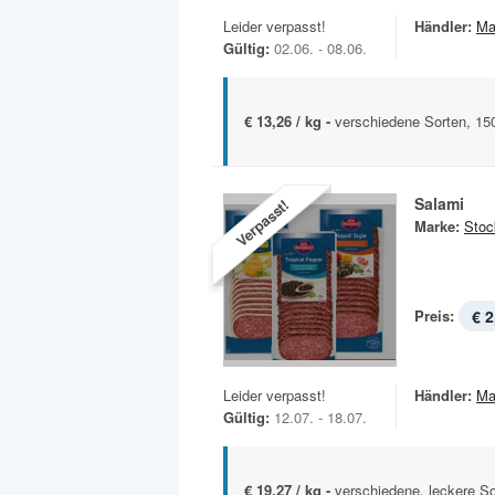
Leider verpasst!
Händler:
Ma
Gültig:
02.06. - 08.06.
€ 13,26 / kg -
verschiedene Sorten, 15
Salami
Verpasst!
Marke:
Stoc
Preis:
€ 2
Leider verpasst!
Händler:
Ma
Gültig:
12.07. - 18.07.
€ 19,27 / kg -
verschiedene, leckere S