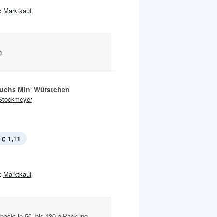
:
Marktkauf
g
Fuchs Mini Würstchen
Stockmeyer
€ 1,11
:
Marktkauf
packt je 50- bis 130-g-Packung