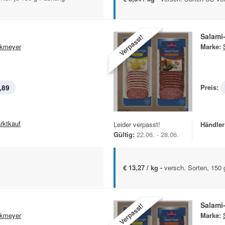
i
Salami
Verpasst!
kmeyer
Marke:
,89
Preis:
rktkauf
Leider verpasst!
Händler
Gültig:
22.06. - 28.06.
€ 13,27 / kg -
versch. Sorten, 150 
i
Salami
Verpasst!
kmeyer
Marke: