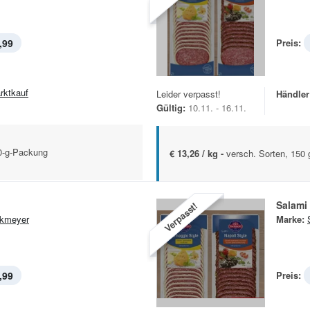
,99
Preis:
rktkauf
Leider verpasst!
Händler
Gültig:
10.11. - 16.11.
0-g-Packung
€ 13,26 / kg -
versch. Sorten, 150 
Salami
Verpasst!
kmeyer
Marke:
,99
Preis: