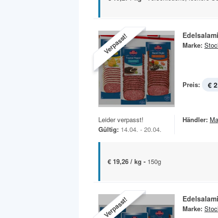
Edelsalam
Verpasst!
Marke:
Stoc
Preis:
€ 2
Leider verpasst!
Händler:
Ma
Gültig:
14.04. - 20.04.
€ 19,26 / kg -
150g
Edelsalam
Verpasst!
Marke:
Stoc