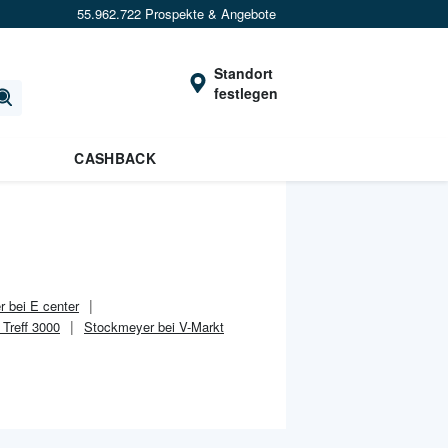
55.962.722 Prospekte & Angebote
Standort
festlegen
CASHBACK
 bei E center
Treff 3000
Stockmeyer bei V-Markt