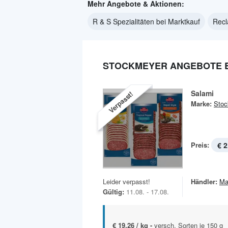
Mehr Angebote & Aktionen:
R & S Spezialitäten bei Marktkauf
Recl
STOCKMEYER ANGEBOTE 
Salami
Verpasst!
Marke:
Stoc
Preis:
€ 2
Leider verpasst!
Händler:
Ma
Gültig:
11.08. - 17.08.
€ 19,26 / kg -
versch. Sorten je 150 g