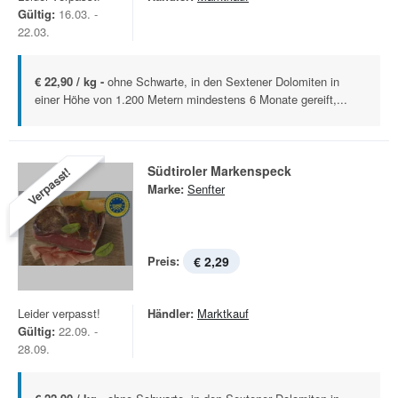
Gültig:
16.03. -
22.03.
€ 22,90 / kg -
ohne Schwarte, in den Sextener Dolomiten in
einer Höhe von 1.200 Metern mindestens 6 Monate gereift,...
Südtiroler Markenspeck
Verpasst!
Marke:
Senfter
Preis:
€ 2,29
Leider verpasst!
Händler:
Marktkauf
Gültig:
22.09. -
28.09.