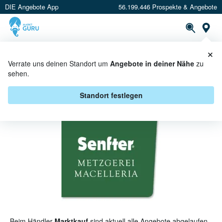
DIE Angebote App
56.199.446 Prospekte & Angebote
St
×
PROSPEKTE
ANGEBOTE
CASHBACK
Verrate uns deinen Standort um
Angebote in deiner Nähe
zu
sehen.
SENFTER BEI MARKTKAUF -
ANGEBOTE & AKTIONEN
Standort festlegen
Beim Händler
Marktkauf
sind aktuell alle Angebote abgelaufen.