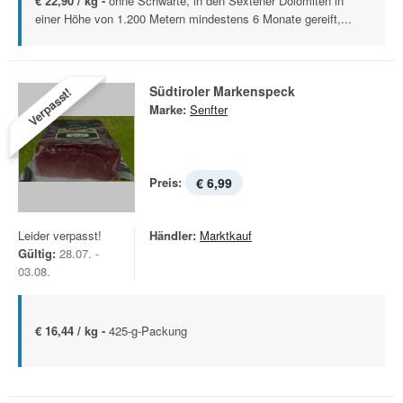
€ 22,90 / kg -
ohne Schwarte, in den Sextener Dolomiten in
einer Höhe von 1.200 Metern mindestens 6 Monate gereift,...
Südtiroler Markenspeck
Verpasst!
Marke:
Senfter
Preis:
€ 6,99
Leider verpasst!
Händler:
Marktkauf
Gültig:
28.07. -
03.08.
€ 16,44 / kg -
425-g-Packung