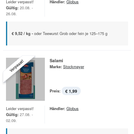
Leider verpasst!
Händler:
Globus
Gültig:
20.08. -
26.08.
€ 9,52 / kg -
oder Teewurst Grob oder fein je 125–175 g
Salami
Verpasst!
Marke:
Stockmeyer
Preis:
€ 1,99
Leider verpasst!
Händler:
Globus
Gültig:
27.08. -
02.09.