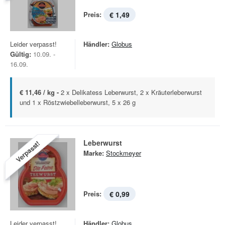
Preis:
€ 1,49
Leider verpasst!
Händler:
Globus
Gültig:
10.09. -
16.09.
€ 11,46 / kg -
2 x Delikatess Leberwurst, 2 x Kräuterleberwurst
und 1 x Röstzwiebelleberwurst, 5 x 26 g
Leberwurst
Verpasst!
Marke:
Stockmeyer
Preis:
€ 0,99
Leider verpasst!
Händler:
Globus