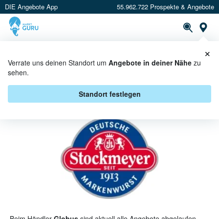
DIE Angebote App
55.962.722 Prospekte & Angebote
St
×
PROSPEKTE
ANGEBOTE
CASHBACK
Verrate uns deinen Standort um
Angebote in deiner Nähe
zu
sehen.
STOCKMEYER BEI GLOBUS -
ANGEBOTE & AKTIONEN
Standort festlegen
Beim Händler
Globus
sind aktuell alle Angebote abgelaufen.