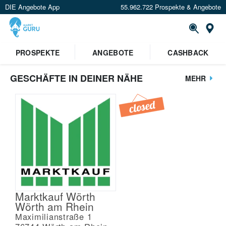
DIE Angebote App
55.962.722 Prospekte & Angebote
St
PROSPEKTE
ANGEBOTE
CASHBACK
GESCHÄFTE IN DEINER NÄHE
MEHR
Marktkauf Wörth
Wörth am Rhein
Maximilianstraße 1