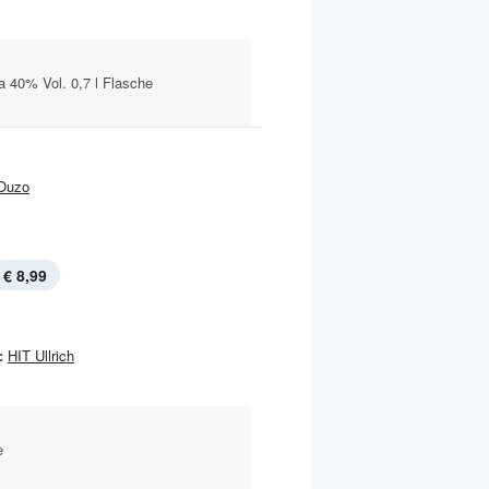
a 40% Vol. 0,7 l Flasche
Ouzo
€ 8,99
:
HIT Ullrich
e