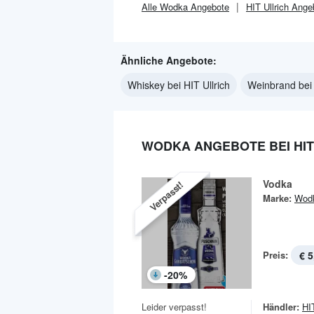
Alle
Wodka
Angebote
HIT Ullrich
Ange
Ähnliche Angebote:
Whiskey bei HIT Ullrich
Weinbrand bei 
WODKA ANGEBOTE BEI HIT
Vodka
Verpasst!
Marke:
Wod
Preis:
€ 5
-
20
%
Leider verpasst!
Händler:
HIT