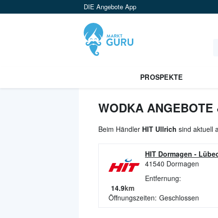
DIE Angebote App
PROSPEKTE
WODKA ANGEBOTE &
Beim Händler
HIT Ullrich
sind aktuell
HIT Dormagen
-
Lübec
41540
Dormagen
Entfernung:
14.9
km
Öffnungszeiten:
Geschlossen