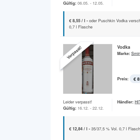
Gültig:
06.05. - 12.05.
€ 8,55 / l -
oder Puschkin Vodka versch
0,7 l Flasche
Vodka
Verpasst!
Marke:
Smir
Preis:
€ 8
Leider verpasst!
Händler:
HIT
Gültig:
16.12. - 22.12.
€ 12,84 / l -
35/37,5 % Vol. 0,7 l Flasc