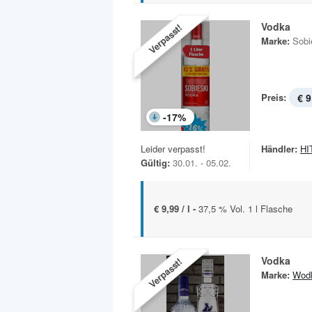
Vodka
Verpasst!
Marke:
Sobi
Preis:
€ 9
-
17
%
Leider verpasst!
Händler:
HIT
Gültig:
30.01. - 05.02.
€ 9,99 / l -
37,5 % Vol. 1 l Flasche
Vodka
Verpasst!
Marke:
Wod