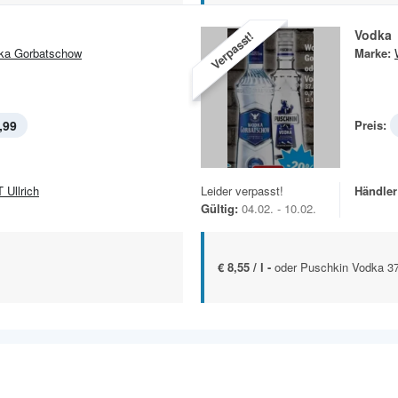
Vodka
Verpasst!
ka Gorbatschow
Marke:
,99
Preis:
 Ullrich
Leider verpasst!
Händler
Gültig:
04.02. - 10.02.
€ 8,55 / l -
oder Puschkin Vodka 37