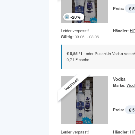
Preis:
€ 5
-
20
%
Leider verpasst!
Händler:
HIT
Gültig:
03.06. - 08.06.
€ 8,55 / l -
oder Puschkin Vodka versch
0,7 l Flasche
Vodka
Verpasst!
Marke:
Wod
Preis:
€ 5
Leider verpasst!
Händler:
HIT