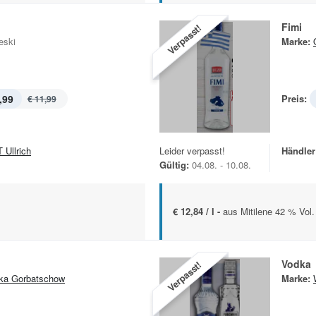
Fimi
Verpasst!
eski
Marke:
,99
Preis:
€ 11,99
 Ullrich
Leider verpasst!
Händler
Gültig:
04.08. - 10.08.
€ 12,84 / l -
aus Mitilene 42 % Vol.
Vodka
Verpasst!
ka Gorbatschow
Marke: