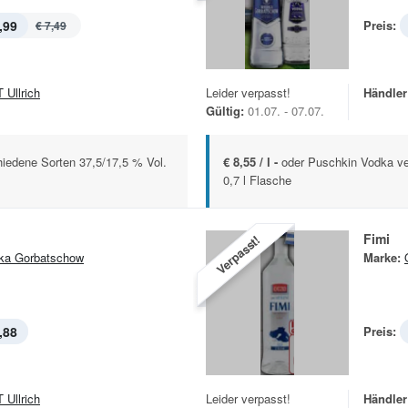
,99
Preis:
€ 7,49
 Ullrich
Leider verpasst!
Händler
Gültig:
01.07. - 07.07.
iedene Sorten 37,5/17,5 % Vol.
€ 8,55 / l -
oder Puschkin Vodka ve
0,7 l Flasche
Fimi
Verpasst!
ka Gorbatschow
Marke:
,88
Preis:
 Ullrich
Leider verpasst!
Händler