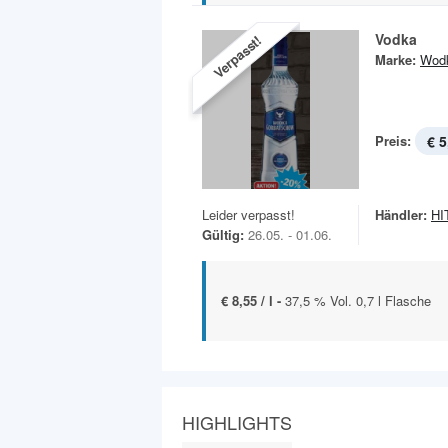
Vodka
Verpasst!
Marke:
Wod
Preis:
€ 5
Leider verpasst!
Händler:
HIT
Gültig:
26.05. - 01.06.
€ 8,55 / l -
37,5 % Vol. 0,7 l Flasche
HIGHLIGHTS