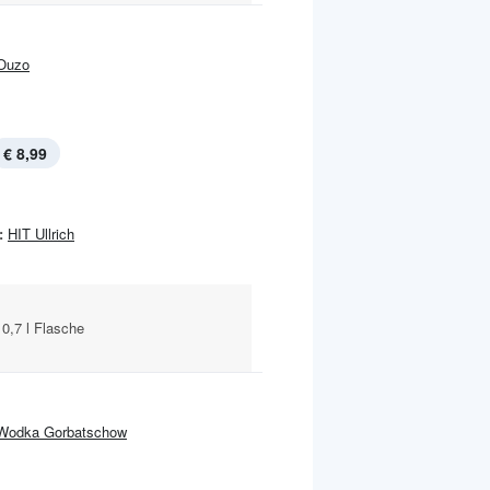
Ouzo
€ 8,99
:
HIT Ullrich
 0,7 l Flasche
Wodka Gorbatschow