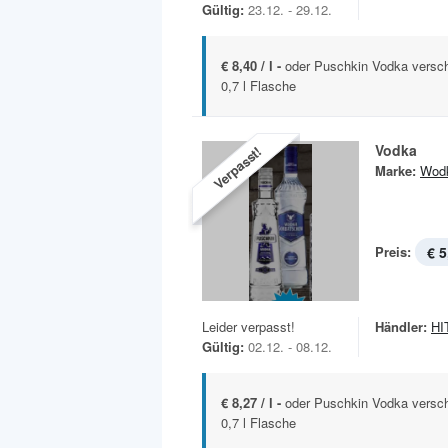
Gültig:
23.12. - 29.12.
€ 8,40 / l -
oder Puschkin Vodka versch
0,7 l Flasche
Vodka
Verpasst!
Marke:
Wod
Preis:
€ 5
Leider verpasst!
Händler:
HIT
Gültig:
02.12. - 08.12.
€ 8,27 / l -
oder Puschkin Vodka versch
0,7 l Flasche