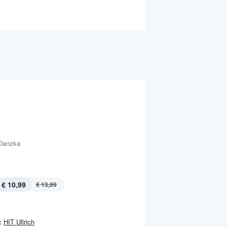
Danzka
€ 10,99
€ 13,99
:
HIT Ullrich