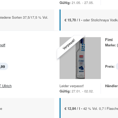
Gültig:
21.05. - 27.05.
iedene Sorten 37,5/17,5 % Vol.
€ 15,70 / l -
oder Stolichnaya Vodk
Fimi
Verpasst!
noff
Marke:
,99
Preis:
 Ullrich
Leider verpasst!
Händler
Gültig:
27.01. - 02.02.
he
€ 12,84 / l -
42 % Vol. 0,7 l Flasch