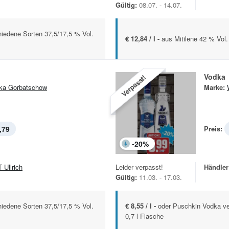
Gültig:
08.07. - 14.07.
iedene Sorten 37,5/17,5 % Vol.
€ 12,84 / l -
aus Mitilene 42 % Vol.
Vodka
Verpasst!
ka Gorbatschow
Marke:
,79
Preis:
-
20
%
 Ullrich
Leider verpasst!
Händler
Gültig:
11.03. - 17.03.
iedene Sorten 37,5/17,5 % Vol.
€ 8,55 / l -
oder Puschkin Vodka ve
0,7 l Flasche