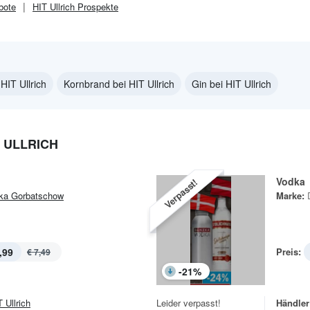
bote
HIT Ullrich
Prospekte
HIT Ullrich
Kornbrand bei HIT Ullrich
Gin bei HIT Ullrich
 ULLRICH
Vodka
Verpasst!
ka Gorbatschow
Marke:
,99
Preis:
€ 7,49
-
21
%
 Ullrich
Leider verpasst!
Händler