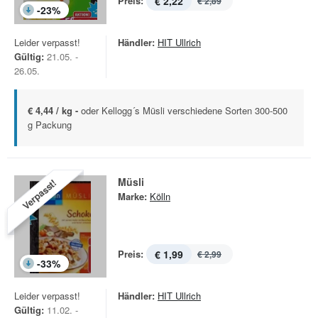
Preis:
€ 2,22
€ 2,89
-
23
%
Leider verpasst!
Händler:
HIT Ullrich
Gültig:
21.05. -
26.05.
€ 4,44 / kg -
oder Kellogg´s Müsli verschiedene Sorten 300-500
g Packung
Müsli
Verpasst!
Marke:
Kölln
Preis:
€ 1,99
€ 2,99
-
33
%
Leider verpasst!
Händler:
HIT Ullrich
Gültig:
11.02. -