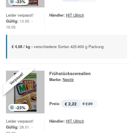
-
33
%
Leider verpasst!
Händler:
HIT Ullrich
Gültig:
13.05. -
19.05.
€ 4,68 / kg -
verschiedene Sorten 425-600 g Packung
Frühstückscerealien
Verpasst!
Marke:
Nestlé
Preis:
€ 2,22
€ 2,89
-
23
%
Leider verpasst!
Händler:
HIT Ullrich
Gültig:
28.01. -
03.02.