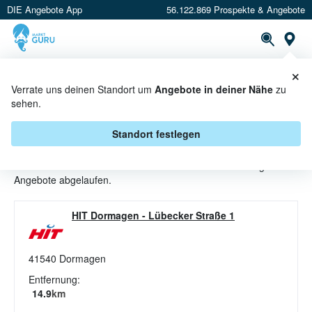
DIE Angebote App
56.122.869 Prospekte & Angebote
St
×
PROSPEKTE
ANGEBOTE
CASHBACK
Verrate uns deinen Standort um
Angebote in deiner Nähe
zu
sehen.
MÜSLIMISCHUNGEN ANGEBOTE &
AKTIONEN BEI HIT ULLRICH
Standort festlegen
Beim Händler
HIT Ullrich
sind aktuell alle Müslimischungen-
Angebote abgelaufen.
HIT Dormagen
-
Lübecker Straße 1
41540
Dormagen
Entfernung:
14.9
km