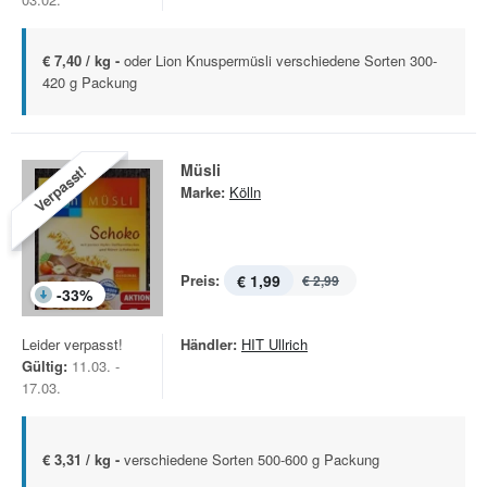
€ 7,40 / kg -
oder Lion Knuspermüsli verschiedene Sorten 300-
420 g Packung
Müsli
Verpasst!
Marke:
Kölln
Preis:
€ 1,99
€ 2,99
-
33
%
Leider verpasst!
Händler:
HIT Ullrich
Gültig:
11.03. -
17.03.
€ 3,31 / kg -
verschiedene Sorten 500-600 g Packung