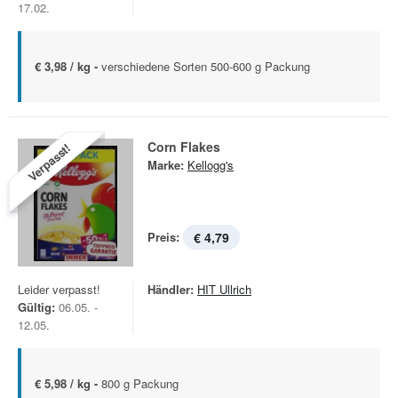
17.02.
€ 3,98 / kg -
verschiedene Sorten 500-600 g Packung
Corn Flakes
Verpasst!
Marke:
Kellogg's
Preis:
€ 4,79
Leider verpasst!
Händler:
HIT Ullrich
Gültig:
06.05. -
12.05.
€ 5,98 / kg -
800 g Packung