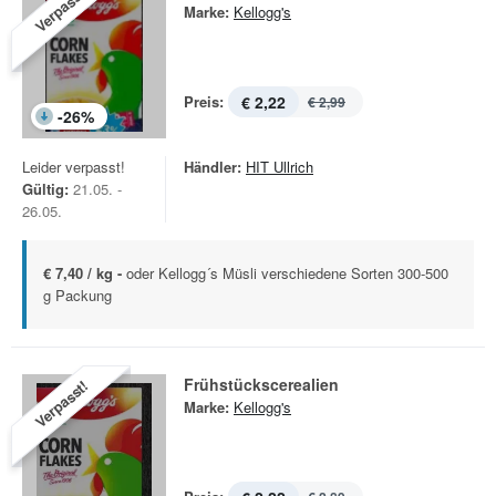
Verpasst!
Marke:
Kellogg's
Preis:
€ 2,22
€ 2,99
-
26
%
Leider verpasst!
Händler:
HIT Ullrich
Gültig:
21.05. -
26.05.
€ 7,40 / kg -
oder Kellogg´s Müsli verschiedene Sorten 300-500
g Packung
Frühstückscerealien
Verpasst!
Marke:
Kellogg's