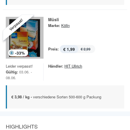
Müsli
Verpasst!
Marke:
Kölln
Preis:
€ 1,99
€ 2,99
-
33
%
Leider verpasst!
Händler:
HIT Ullrich
Gültig:
03.06. -
08.06.
€ 3,98 / kg -
verschiedene Sorten 500-600 g Packung
HIGHLIGHTS