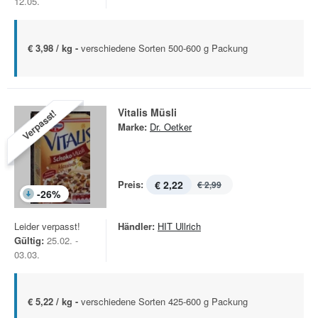
12.05.
€ 3,98 / kg -
verschiedene Sorten 500-600 g Packung
Vitalis Müsli
Verpasst!
Marke:
Dr. Oetker
Preis:
€ 2,22
€ 2,99
-
26
%
Leider verpasst!
Händler:
HIT Ullrich
Gültig:
25.02. -
03.03.
€ 5,22 / kg -
verschiedene Sorten 425-600 g Packung