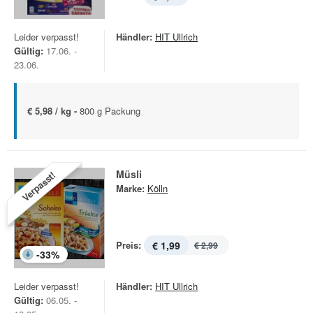
Leider verpasst!
Händler:
HIT Ullrich
Gültig:
17.06. -
23.06.
€ 5,98 / kg -
800 g Packung
Müsli
Verpasst!
Marke:
Kölln
Preis:
€ 1,99
€ 2,99
-
33
%
Leider verpasst!
Händler:
HIT Ullrich
Gültig:
06.05. -