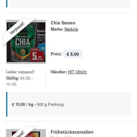
Chia Samen
Verpasst!
Marke:
Naduria
Preis:
€ 5,00
Leider verpasst!
Händler:
HIT Ullrich
Gültig:
04.02. -
10.02.
€ 10,00 / kg -
500 g Packung
Frühstückscerealien