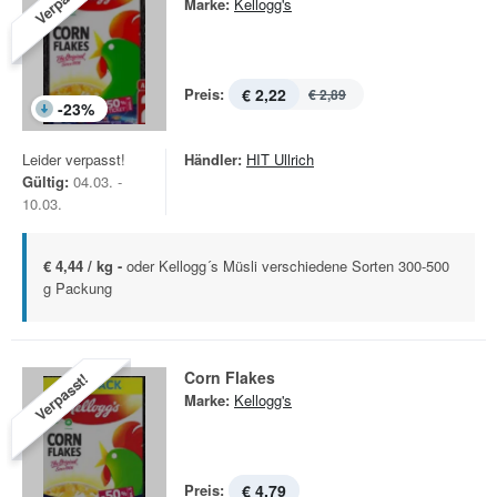
Verpasst!
Marke:
Kellogg's
Preis:
€ 2,22
€ 2,89
-
23
%
Leider verpasst!
Händler:
HIT Ullrich
Gültig:
04.03. -
10.03.
€ 4,44 / kg -
oder Kellogg´s Müsli verschiedene Sorten 300-500
g Packung
Corn Flakes
Verpasst!
Marke:
Kellogg's
Preis:
€ 4,79