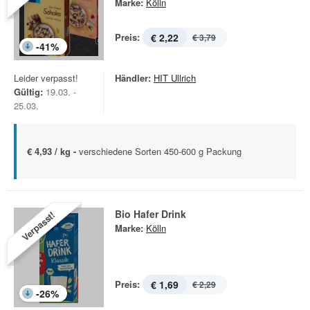
Marke:
Kölln
Preis:
€ 2,22
€ 3,79
-
41
%
Leider verpasst!
Händler:
HIT Ullrich
Gültig:
19.03. -
25.03.
€ 4,93 / kg -
verschiedene Sorten 450-600 g Packung
Bio Hafer Drink
Verpasst!
Marke:
Kölln
Preis:
€ 1,69
€ 2,29
-
26
%