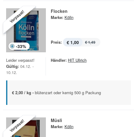
Flocken
Verpasst!
Marke:
Kölln
Preis:
€ 1,00
€ 1,49
-
33
%
Leider verpasst!
Händler:
HIT Ullrich
Gültig:
04.12. -
10.12.
€ 2,00 / kg -
blütenzart oder kernig 500 g Packung
Müsli
Verpasst!
Marke:
Kölln