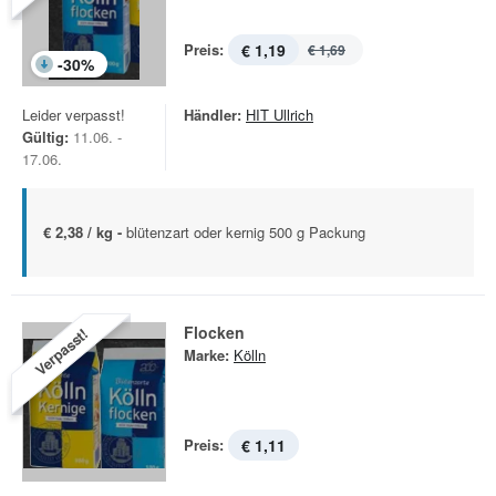
Preis:
€ 1,19
€ 1,69
-
30
%
Leider verpasst!
Händler:
HIT Ullrich
Gültig:
11.06. -
17.06.
€ 2,38 / kg -
blütenzart oder kernig 500 g Packung
Flocken
Verpasst!
Marke:
Kölln
Preis:
€ 1,11