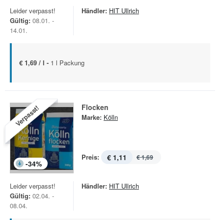
Leider verpasst!
Händler:
HIT Ullrich
Gültig:
08.01. -
14.01.
€ 1,69 / l -
1 l Packung
Flocken
Verpasst!
Marke:
Kölln
Preis:
€ 1,11
€ 1,69
-
34
%
Leider verpasst!
Händler:
HIT Ullrich
Gültig:
02.04. -
08.04.