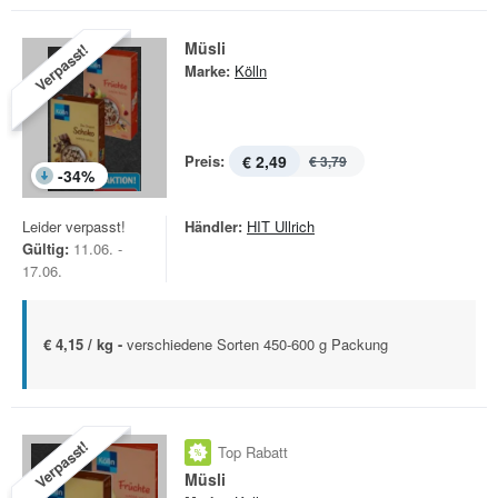
Müsli
Verpasst!
Marke:
Kölln
Preis:
€ 2,49
€ 3,79
-
34
%
Leider verpasst!
Händler:
HIT Ullrich
Gültig:
11.06. -
17.06.
€ 4,15 / kg -
verschiedene Sorten 450-600 g Packung
Verpasst!
Top Rabatt
Müsli