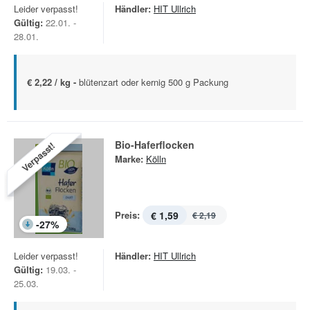
Leider verpasst!
Händler:
HIT Ullrich
Gültig:
22.01. -
28.01.
€ 2,22 / kg -
blütenzart oder kernig 500 g Packung
Bio-Haferflocken
Verpasst!
Marke:
Kölln
Preis:
€ 1,59
€ 2,19
-
27
%
Leider verpasst!
Händler:
HIT Ullrich
Gültig:
19.03. -
25.03.