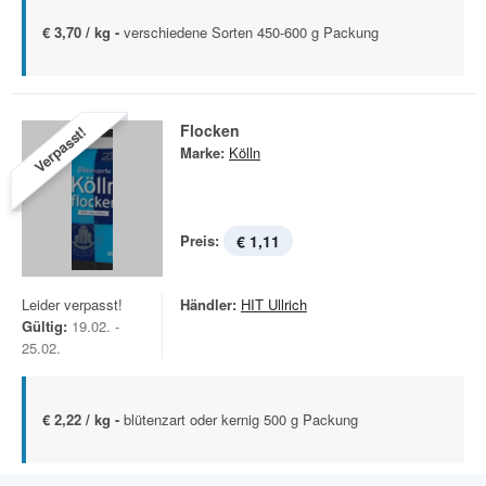
€ 3,70 / kg -
verschiedene Sorten 450-600 g Packung
Flocken
Verpasst!
Marke:
Kölln
Preis:
€ 1,11
Leider verpasst!
Händler:
HIT Ullrich
Gültig:
19.02. -
25.02.
€ 2,22 / kg -
blütenzart oder kernig 500 g Packung