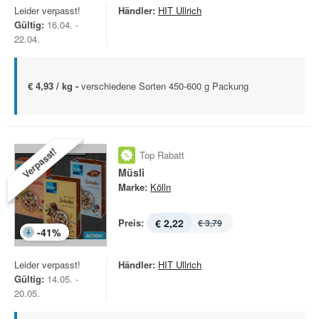
Leider verpasst!
Händler:
HIT Ullrich
Gültig:
16.04. -
22.04.
€ 4,93 / kg -
verschiedene Sorten 450-600 g Packung
Verpasst!
Top Rabatt
Müsli
Marke:
Kölln
Preis:
€ 2,22
€ 3,79
-
41
%
Leider verpasst!
Händler:
HIT Ullrich
Gültig:
14.05. -
20.05.