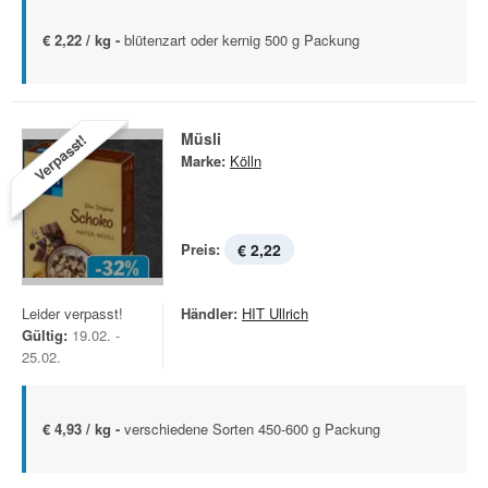
€ 2,22 / kg -
blütenzart oder kernig 500 g Packung
Müsli
Verpasst!
Marke:
Kölln
Preis:
€ 2,22
Leider verpasst!
Händler:
HIT Ullrich
Gültig:
19.02. -
25.02.
€ 4,93 / kg -
verschiedene Sorten 450-600 g Packung