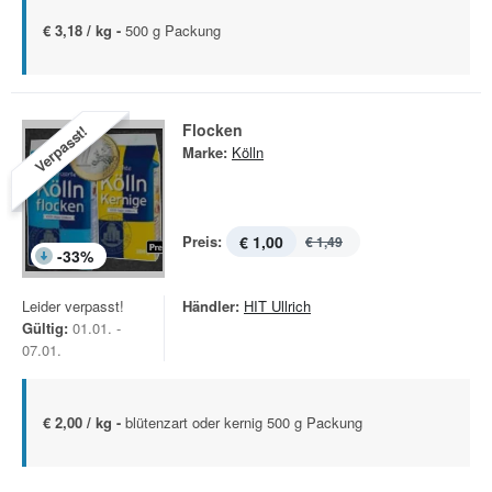
€ 3,18 / kg -
500 g Packung
Flocken
Verpasst!
Marke:
Kölln
Preis:
€ 1,00
€ 1,49
-
33
%
Leider verpasst!
Händler:
HIT Ullrich
Gültig:
01.01. -
07.01.
€ 2,00 / kg -
blütenzart oder kernig 500 g Packung