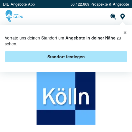
DIE Angebote App
56.122.869 Prospekte & Angebote
St
×
PROSPEKTE
ANGEBOTE
CASHBACK
Verrate uns deinen Standort um
Angebote in deiner Nähe
zu
sehen.
KÖLLN BEI HIT ULLRICH -
ANGEBOTE & AKTIONEN
Standort festlegen