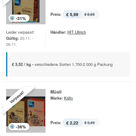
Preis:
€ 5,99
€ 8,69
-
31
%
Leider verpasst!
Händler:
HIT Ullrich
Gültig:
20.11. -
26.11.
€ 3,52 / kg -
verschiedene Sorten 1.700-2.000 g Packung
Müsli
Verpasst!
Marke:
Kölln
Preis:
€ 2,22
€ 3,49
-
36
%