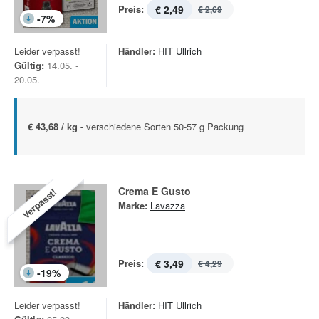
Preis:
€ 2,49
€ 2,69
-
7
%
Leider verpasst!
Händler:
HIT Ullrich
Gültig:
14.05. -
20.05.
€ 43,68 / kg -
verschiedene Sorten 50-57 g Packung
Crema E Gusto
Verpasst!
Marke:
Lavazza
Preis:
€ 3,49
€ 4,29
-
19
%
Leider verpasst!
Händler:
HIT Ullrich