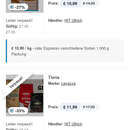
Preis:
€ 10,99
€ 14,99
-
27
%
Leider verpasst!
Händler:
HIT Ullrich
Gültig:
21.05. -
27.05.
€ 10,99 / kg -
oder Espresso verschiedene Sorten 1.000 g
Packung
Tierra
Verpasst!
Marke:
Lavazza
Preis:
€ 11,99
€ 17,99
-
33
%
Leider verpasst!
Händler:
HIT Ullrich
Gültig:
16.04. -