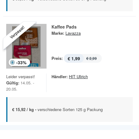
Kaffee Pads
Verpasst!
Marke:
Lavazza
Preis:
€ 1,99
€ 2,99
-
33
%
Leider verpasst!
Händler:
HIT Ullrich
Gültig:
14.05. -
20.05.
€ 15,92 / kg -
verschiedene Sorten 125 g Packung