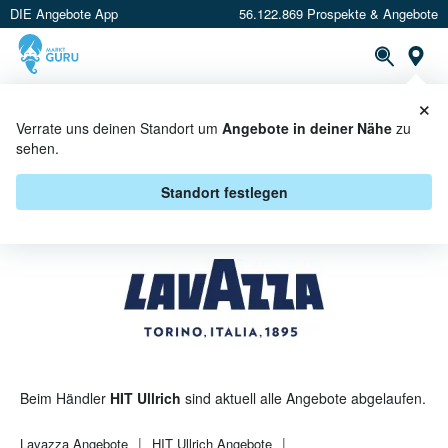
DIE Angebote App
56.122.869 Prospekte & Angebote
St
×
PROSPEKTE
ANGEBOTE
CASHBACK
Verrate uns deinen Standort um
Angebote in deiner Nähe
zu
sehen.
LAVAZZA BEI HIT ULLRICH -
ANGEBOTE & AKTIONEN
Standort festlegen
Beim Händler
HIT Ullrich
sind aktuell alle Angebote abgelaufen.
Lavazza
Angebote
HIT Ullrich
Angebote