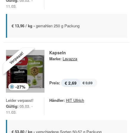
Gültig:
05.03. -
11.03.
€ 13,96 / kg -
gemahlen 250 g Packung
Kapseln
Verpasst!
Marke:
Lavazza
Preis:
€ 2,69
€ 3,69
-
27
%
Leider verpasst!
Händler:
HIT Ullrich
Gültig:
05.03. -
11.03.
€ 53,80 / kg -
verschiedene Sorten 50-57 g Packung