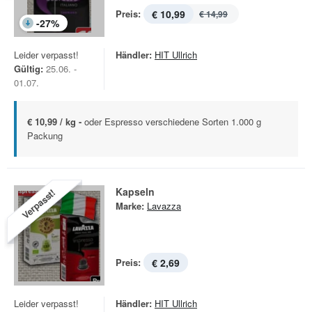
Preis:
€ 10,99
€ 14,99
-
27
%
Leider verpasst!
Händler:
HIT Ullrich
Gültig:
25.06. -
01.07.
€ 10,99 / kg -
oder Espresso verschiedene Sorten 1.000 g
Packung
Kapseln
Verpasst!
Marke:
Lavazza
Preis:
€ 2,69
Leider verpasst!
Händler:
HIT Ullrich