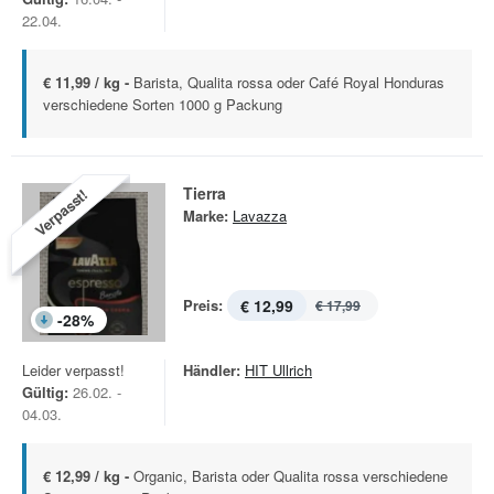
22.04.
€ 11,99 / kg -
Barista, Qualita rossa oder Café Royal Honduras
verschiedene Sorten 1000 g Packung
Tierra
Verpasst!
Marke:
Lavazza
Preis:
€ 12,99
€ 17,99
-
28
%
Leider verpasst!
Händler:
HIT Ullrich
Gültig:
26.02. -
04.03.
€ 12,99 / kg -
Organic, Barista oder Qualita rossa verschiedene