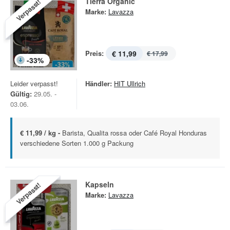
Tierra Organic
Verpasst!
Marke:
Lavazza
Preis:
€ 11,99
€ 17,99
-
33
%
Leider verpasst!
Händler:
HIT Ullrich
Gültig:
29.05. -
03.06.
€ 11,99 / kg -
Barista, Qualita rossa oder Café Royal Honduras
verschiedene Sorten 1.000 g Packung
Kapseln
Verpasst!
Marke:
Lavazza