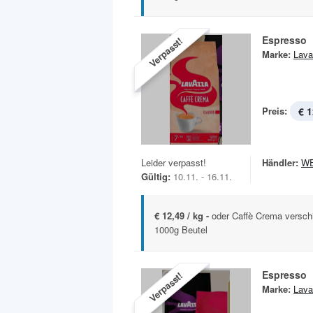
Espresso
Verpasst!
Marke:
Lava
Preis:
€ 1
Leider verpasst!
Händler:
W
Gültig:
10.11. - 16.11.
€ 12,49 / kg -
oder Caffè Crema versch
1000g Beutel
Espresso
Verpasst!
Marke:
Lava