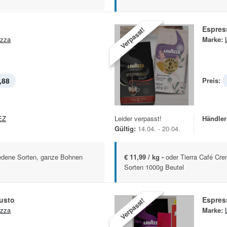
Espres
Verpasst!
zza
Marke:
,88
Preis:
EZ
Leider verpasst!
Händler
Gültig:
14.04. - 20.04.
edene Sorten, ganze Bohnen
€ 11,99 / kg -
oder Tierra Café Cr
Sorten 1000g Beutel
usto
Espres
Verpasst!
zza
Marke: