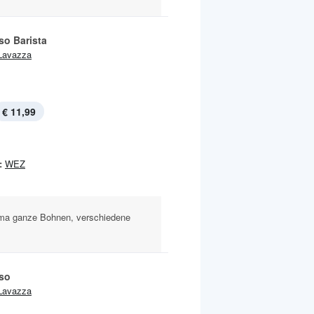
so Barista
Lavazza
€ 11,99
:
WEZ
ema ganze Bohnen, verschiedene
so
Lavazza