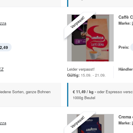
Caffè 
Verpasst!
zza
Marke:
2,49
Preis:
EZ
Leider verpasst!
Händler
Gültig:
15.09. - 21.09.
iedene Sorten, ganze Bohnen
€ 11,49 / kg -
oder Espresso versc
1000g Beutel
Crema 
Verpasst!
zza
Marke: