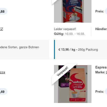
,88
Preis:
EZ
Leider verpasst!
Händler
Gültig:
10.03. - 16.03.
edene Sorten, ganze Bohnen
€ 13,96 / kg -
250g Packung
Espres
Verpasst!
zza
Marke:
,49
Preis: