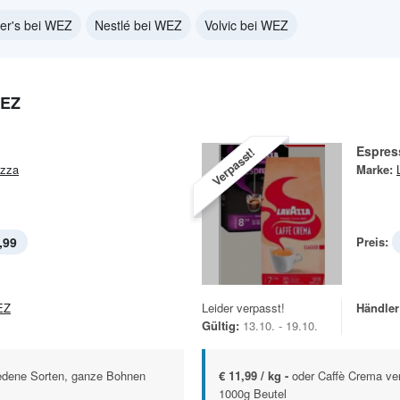
er's bei WEZ
Nestlé bei WEZ
Volvic bei WEZ
WEZ
Espres
Verpasst!
zza
Marke:
,99
Preis:
EZ
Leider verpasst!
Händler
Gültig:
13.10. - 19.10.
edene Sorten, ganze Bohnen
€ 11,99 / kg -
oder Caffè Crema ve
1000g Beutel