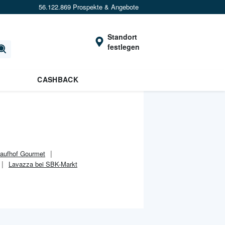
56.122.869 Prospekte & Angebote
Standort
festlegen
×
Verrate uns deinen Standort um
Angebote in
deiner Nähe
zu sehen.
CASHBACK
Standort festlegen
aufhof Gourmet
Lavazza bei SBK-Markt