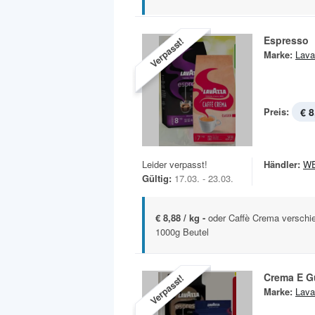
Espresso
Verpasst!
Marke:
Lava
Preis:
€ 8
Leider verpasst!
Händler:
W
Gültig:
17.03. - 23.03.
€ 8,88 / kg -
oder Caffè Crema verschi
1000g Beutel
Crema E G
Verpasst!
Marke:
Lava