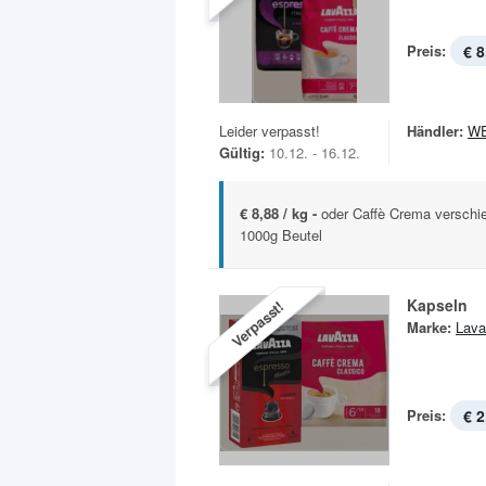
Preis:
€ 8
Leider verpasst!
Händler:
W
Gültig:
10.12. - 16.12.
€ 8,88 / kg -
oder Caffè Crema verschi
1000g Beutel
Kapseln
Verpasst!
Marke:
Lava
Preis:
€ 2