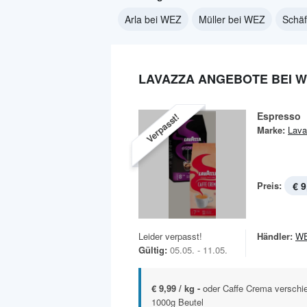
Arla bei WEZ
Müller bei WEZ
Schäf
LAVAZZA ANGEBOTE BEI 
Espresso
Verpasst!
Marke:
Lava
Preis:
€ 9
Leider verpasst!
Händler:
W
Gültig:
05.05. - 11.05.
€ 9,99 / kg -
oder Caffe Crema verschi
1000g Beutel