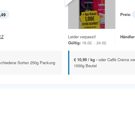
,49
Preis:
EZ
Leider verpasst!
Händler
Gültig:
18.02. - 24.02.
€ 10,99 / kg -
oder Caffè Crema ve
rschiedene Sorten 250g Packung
1000g Beutel