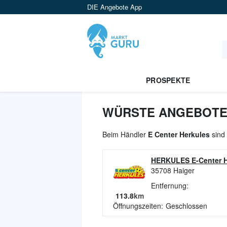
DIE Angebote App
PROSPEKTE
WÜRSTE ANGEBOTE 
Beim Händler
E Center Herkules
sind 
HERKULES E-Center H
35708
Haiger
Entfernung:
113.8
km
Öffnungszeiten:
Geschlossen