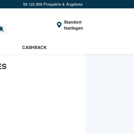
56.122.869 Prospekte & Angebote
Standort
festlegen
CASHBACK
ES