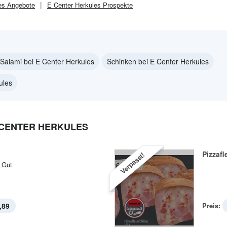
es
Angebote
E Center Herkules
Prospekte
Salami bei E Center Herkules
Schinken bei E Center Herkules
ules
 CENTER HERKULES
n
Pizzaf
Verpasst!
 Gut
,89
Preis: