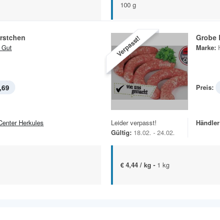
100 g
rstchen
Grobe 
Verpasst!
 Gut
Marke:
,69
Preis:
Center Herkules
Leider verpasst!
Händler
Gültig:
18.02. - 24.02.
€ 4,44 / kg -
1 kg