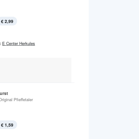
€ 2,99
:
E Center Herkules
urst
Original Pfieffetaler
€ 1,59