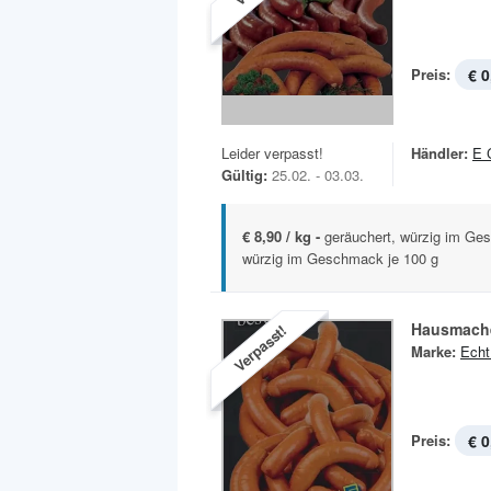
Preis:
€ 0
Leider verpasst!
Händler:
E 
Gültig:
25.02. - 03.03.
€ 8,90 / kg -
geräuchert, würzig im Ge
würzig im Geschmack je 100 g
Hausmache
Verpasst!
Marke:
Echt
Preis:
€ 0