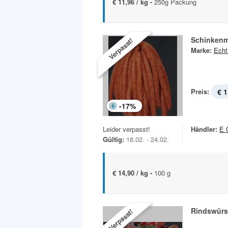
€ 11,96 / kg -
250g Packung
Schinkenm
Verpasst!
Marke:
Echt
Preis:
€ 1
-
17
%
Leider verpasst!
Händler:
E 
Gültig:
18.02. - 24.02.
€ 14,90 / kg -
100 g
Rindswürs
Verpasst!