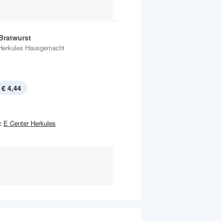
Bratwurst
Herkules Hausgemacht
€ 4,44
:
E Center Herkules