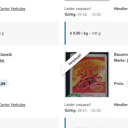
Center Herkules
Leider verpasst!
Händler
Gültig:
04.02. - 10.02.
 g
€ 9,90 / kg -
100 g
lassik
Bauern
Verpasst!
dek
Marke:
,99
Preis:
Center Herkules
Leider verpasst!
Händler
Gültig:
28.01. - 03.02.