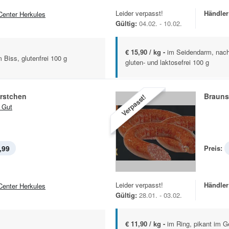
Leider verpasst!
Händler
Center Herkules
Gültig:
04.02. - 10.02.
€ 15,90 / kg -
im Seidendarm, nach
 Biss, glutenfrei 100 g
gluten- und laktosefrei 100 g
rstchen
Brauns
Verpasst!
 Gut
,99
Preis:
Leider verpasst!
Händler
Center Herkules
Gültig:
28.01. - 03.02.
€ 11,90 / kg -
im Ring, pikant im 