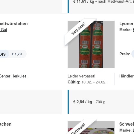
€ 11,61 / kg -
nach Mettwurst-Art, 
ettwürstchen
Lyoner
Verpasst!
 Gut
Marke:
,49
Preis:
€ 1,79
Center Herkules
Leider verpasst!
Händler
Gültig:
18.02. - 24.02.
€ 2,84 / kg -
700 g
tchen
Schwei
Verpasst!
Marke: