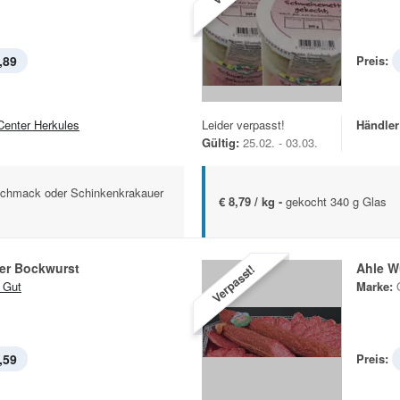
,89
Preis:
Center Herkules
Leider verpasst!
Händler
Gültig:
25.02. - 03.03.
schmack oder Schinkenkrakauer
€ 8,79 / kg -
gekocht 340 g Glas
r Bockwurst
Ahle W
Verpasst!
 Gut
Marke:
,59
Preis: