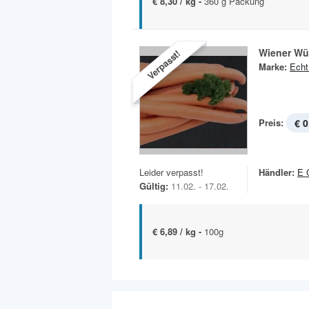
€ 8,30 / kg -
360 g Packung
Wiener Wü
Verpasst!
Marke:
Echt
Preis:
€ 0
Leider verpasst!
Händler:
E 
Gültig:
11.02. - 17.02.
€ 6,89 / kg -
100g