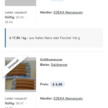
Leider verpasst!
Händler:
EDEKA Niemerszein
Gültig:
22.04. -
28.04.
€ 17,90 / kg -
aus Italien Natur oder Fenchel 100 g
Grillbratwurst
Verpasst!
Marke:
Salzbrenner
Preis:
€ 4,49
Leider verpasst!
Händler:
EDEKA Niemerszein
Gültig:
08.07. -
14.07.