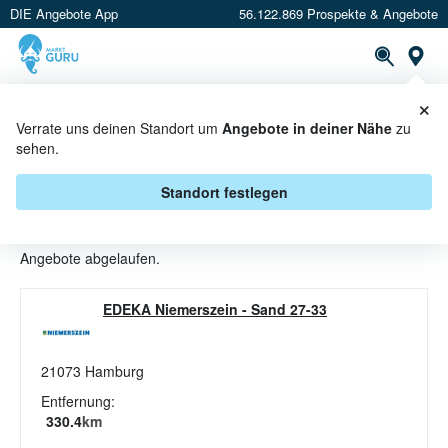
DIE Angebote App
56.122.869 Prospekte & Angebote
St
×
PROSPEKTE
ANGEBOTE
CASHBACK
Verrate uns deinen Standort um
Angebote in deiner Nähe
zu
sehen.
WÜRSTE ANGEBOTE & AKTIONEN
BEI EDEKA NIEMERSZEIN
Standort festlegen
Beim Händler
EDEKA Niemerszein
sind aktuell alle Würste-
Angebote abgelaufen.
EDEKA Niemerszein
-
Sand 27-33
21073
Hamburg
Entfernung:
330.4
km