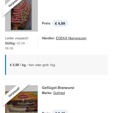
Verpasst!
Preis:
€ 4,99
Leider verpasst!
Händler:
EDEKA Niemerszein
Gültig:
02.09. -
08.09.
€ 4,99 / kg -
fein oder grob 1kg
Geflügel-Bratwurst
Verpasst!
Marke:
Gutfried