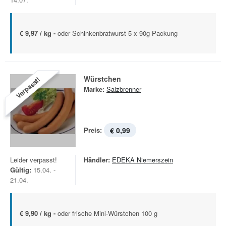
€ 9,97 / kg -
oder Schinkenbratwurst 5 x 90g Packung
Würstchen
Verpasst!
Marke:
Salzbrenner
Preis:
€ 0,99
Leider verpasst!
Händler:
EDEKA Niemerszein
Gültig:
15.04. -
21.04.
€ 9,90 / kg -
oder frische Mini-Würstchen 100 g