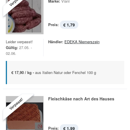
Verpasst!
Marke:
Viani
Preis:
€ 1,79
Leider verpasst!
Händler:
EDEKA Niemerszein
Gültig:
27.05. -
02.06.
€ 17,90 / kg -
aus Italien Natur oder Fenchel 100 g
Fleischkäse nach Art des Hauses
Verpasst!
Preis:
€ 1,99