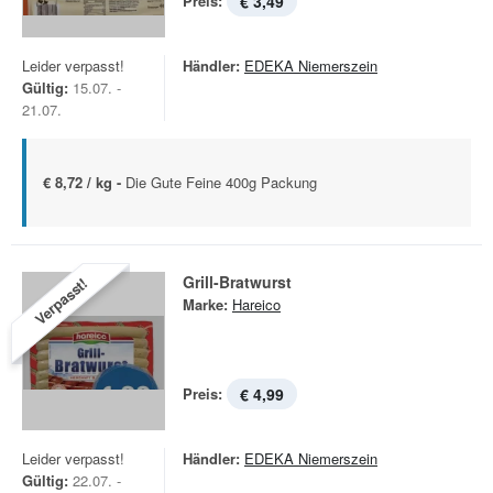
Preis:
€ 3,49
Leider verpasst!
Händler:
EDEKA Niemerszein
Gültig:
15.07. -
21.07.
€ 8,72 / kg -
Die Gute Feine 400g Packung
Grill-Bratwurst
Verpasst!
Marke:
Hareico
Preis:
€ 4,99
Leider verpasst!
Händler:
EDEKA Niemerszein
Gültig:
22.07. -