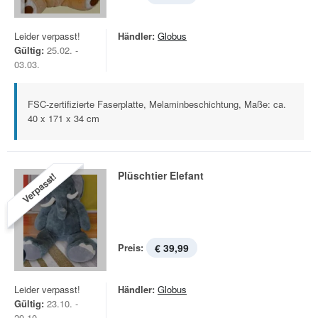
Leider verpasst!
Händler:
Globus
Gültig:
25.02. -
03.03.
FSC-zertifizierte Faserplatte, Melaminbeschichtung, Maße: ca.
40 x 171 x 34 cm
Plüschtier Elefant
Verpasst!
Preis:
€ 39,99
Leider verpasst!
Händler:
Globus
Gültig:
23.10. -
29.10.