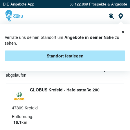
DIE Angebote App
56.122.869 Prospekte & Angebote
St
×
PROSPEKTE
ANGEBOTE
CASHBACK
Verrate uns deinen Standort um
Angebote in deiner Nähe
zu
sehen.
PLÜSCHTIERE ANGEBOTE &
AKTIONEN BEI GLOBUS
Standort festlegen
Beim Händler
Globus
sind aktuell alle Plüschtiere-Angebote
abgelaufen.
GLOBUS Krefeld
-
Hafelsstraße 200
47809
Krefeld
Entfernung:
16.1
km