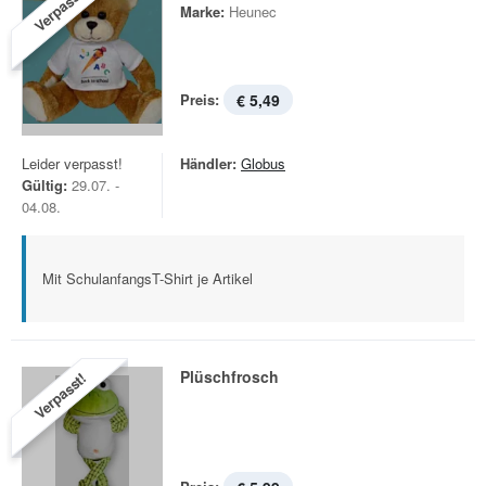
Verpasst!
Marke:
Heunec
Preis:
€ 5,49
Leider verpasst!
Händler:
Globus
Gültig:
29.07. -
04.08.
Mit SchulanfangsT-Shirt je Artikel
Plüschfrosch
Verpasst!