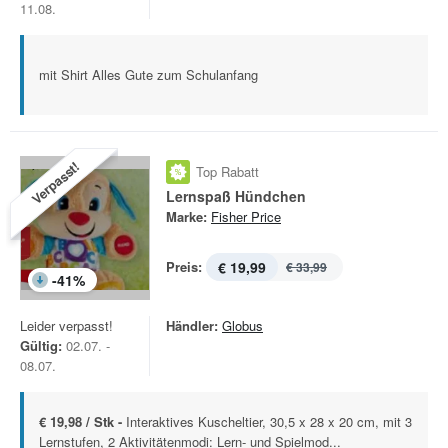
11.08.
mit Shirt Alles Gute zum Schulanfang
Verpasst!
Top Rabatt
Lernspaß Hündchen
Marke:
Fisher Price
Preis:
€ 19,99
€ 33,99
-
41
%
Leider verpasst!
Händler:
Globus
Gültig:
02.07. -
08.07.
€ 19,98 / Stk -
Interaktives Kuscheltier, 30,5 x 28 x 20 cm, mit 3
Lernstufen, 2 Aktivitätenmodi: Lern- und Spielmod...