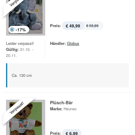
Verpasst!
Preis:
€ 49,99
€ 59,99
-
17
%
Leider verpasst!
Händler:
Globus
Gültig:
31.10. -
20.11.
Ca. 130 cm
Plüsch-Bär
Verpasst!
Marke:
Heunec
Preis:
€ 6,99