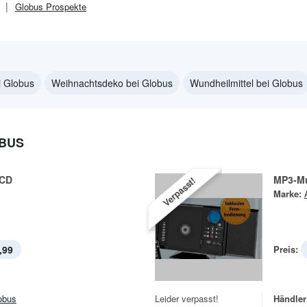
Globus
Prospekte
ei Globus
Weihnachtsdeko bei Globus
Wundheilmittel bei Globus
OBUS
 CD
MP3-Mu
Verpasst!
Marke:
,99
Preis:
obus
Leider verpasst!
Händler