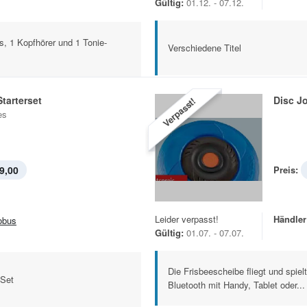
Gültig:
01.12. - 07.12.
es, 1 Kopfhörer und 1 Tonie-
Verschiedene Titel
tarterset
Disc J
Verpasst!
es
9,00
Preis:
Leider verpasst!
Händler
obus
Gültig:
01.07. - 07.07.
Die Frisbeescheibe fliegt und spielt
 Set
Bluetooth mit Handy, Tablet oder...