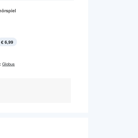
hörspiel
€ 6,99
:
Globus