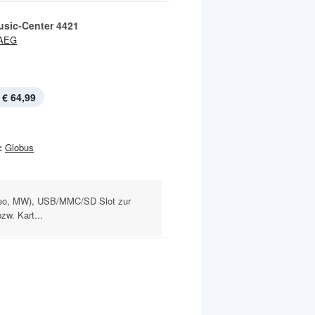
sic-Center 4421
AEG
€ 64,99
:
Globus
eo, MW), USB/MMC/SD Slot zur
zw. Kart...