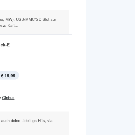
eo, MW), USB/MMC/SD Slot zur
zw. Kart...
ock-E
€ 19,99
:
Globus
 auch deine Lieblings-Hits, via