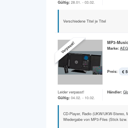
Gültig:
28.01. - 03.02.
Verschiedene Titel je Titel
MP3-Music
Verpasst!
Marke:
AEG
Preis:
€ 5
Leider verpasst!
Händler:
Gl
Gültig:
04.02. - 10.02.
CD-Player, Radio (UKW/UKW-Stereo,
Wiedergabe von MP3-Files (Stick bzw. 