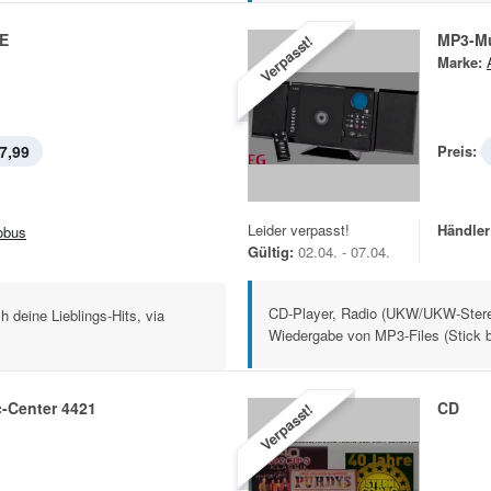
-E
MP3-Mu
Verpasst!
Marke:
7,99
Preis:
Leider verpasst!
Händler
obus
Gültig:
02.04. - 07.04.
CD-Player, Radio (UKW/UKW-Ster
h deine Lieblings-Hits, via
Wiedergabe von MP3-Files (Stick b
-Center 4421
CD
Verpasst!