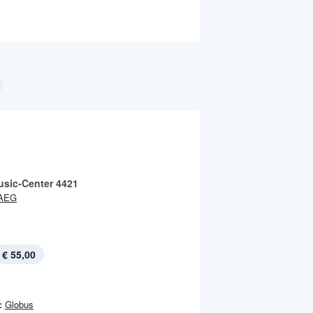
sic-Center 4421
AEG
€ 55,00
:
Globus