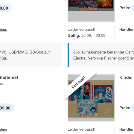
0,00
Preis:
obus
Leider verpasst!
Händler
Gültig:
20.09. - 26.09.
MW), USB/MMC/ SD-Slot zur
Jubiläumskonzerte bekannter Ostr
Kar...
Electra, Veronika Fischer oder Ster
tarterset
Kinder
Verpasst!
es
39,00
Preis:
Leider verpasst!
Händler
obus