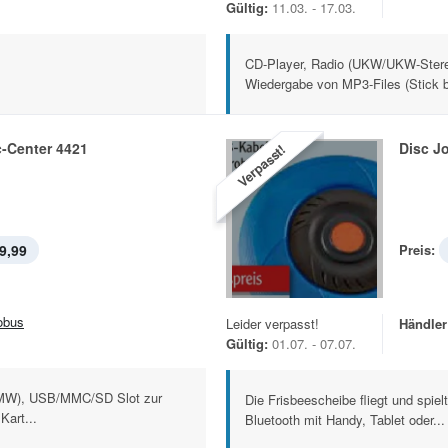
Gültig:
11.03. - 17.03.
CD-Player, Radio (UKW/UKW-Ster
Wiedergabe von MP3-Files (Stick b
-Center 4421
Disc J
Verpasst!
9,99
Preis:
obus
Leider verpasst!
Händler
Gültig:
01.07. - 07.07.
 MW), USB/MMC/SD Slot zur
Die Frisbeescheibe fliegt und spielt
Kart...
Bluetooth mit Handy, Tablet oder...