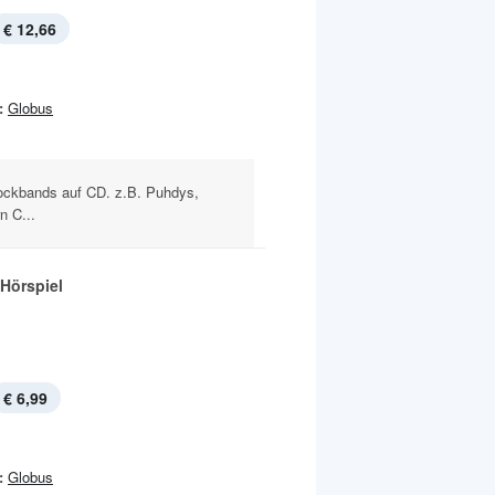
€ 12,66
:
Globus
ockbands auf CD. z.B. Puhdys,
n C...
 Hörspiel
€ 6,99
:
Globus