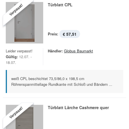
Türblatt CPL
Verpasst!
Preis:
€ 57,51
Leider verpasst!
Händler:
Globus Baumarkt
Gültig:
12.07. -
18.07.
weiß CPL beschichtet 73,5/86,0 x 198,5 cm
Röhrenspanmittellage Rundkante mit Schloß und Bändern ...
Türblatt Lärche Cashmere quer
Verpasst!