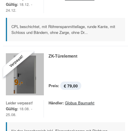
Gültig:
18.12. -
24.12.
CPL beschichtet, mit Röhrenspanmittellage, runde Kante, mit
Schloss und Bändern, ohne Zarge, ohne Dr...
ZK-Türelement
Verpasst!
Preis:
€ 79,00
Leider verpasst!
Händler:
Globus Baumarkt
Gültig:
18.08. -
25.08.
für den Innenbereich inkl. Elementeckzarge mit Dichtung