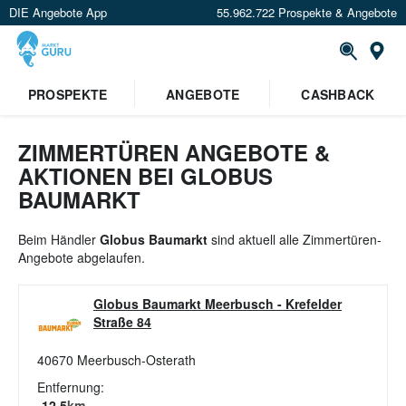
DIE Angebote App
55.962.722 Prospekte & Angebote
St
PROSPEKTE
ANGEBOTE
CASHBACK
ZIMMERTÜREN ANGEBOTE &
AKTIONEN BEI GLOBUS
BAUMARKT
Beim Händler
Globus Baumarkt
sind aktuell alle Zimmertüren-
Angebote abgelaufen.
Globus Baumarkt Meerbusch
-
Krefelder
Straße 84
40670
Meerbusch-Osterath
Entfernung:
12.5
km