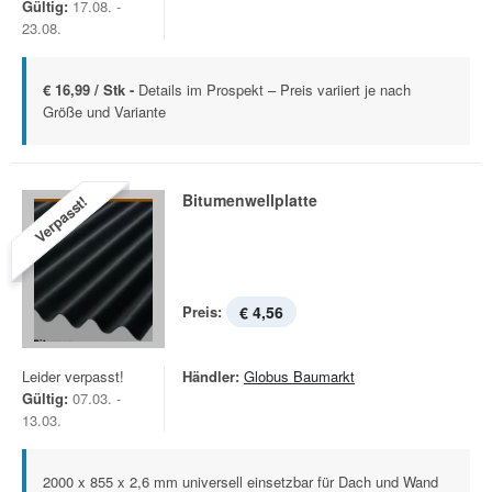
Gültig:
17.08. -
23.08.
€ 16,99 / Stk -
Details im Prospekt – Preis variiert je nach
Größe und Variante
Bitumenwellplatte
Verpasst!
Preis:
€ 4,56
Leider verpasst!
Händler:
Globus Baumarkt
Gültig:
07.03. -
13.03.
2000 x 855 x 2,6 mm universell einsetzbar für Dach und Wand