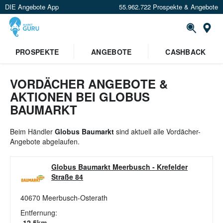
DIE Angebote App
55.962.722 Prospekte & Angebote
St
×
PROSPEKTE
ANGEBOTE
CASHBACK
Verrate uns deinen Standort um
Angebote in deiner Nähe
zu
sehen.
VORDÄCHER ANGEBOTE &
AKTIONEN BEI GLOBUS
Standort festlegen
BAUMARKT
Beim Händler
Globus Baumarkt
sind aktuell alle Vordächer-
Angebote abgelaufen.
Globus Baumarkt Meerbusch
-
Krefelder
Straße 84
40670
Meerbusch-Osterath
Entfernung:
12.5
km