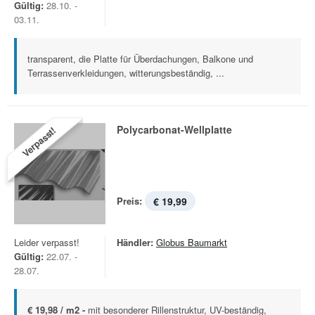
Gültig:
28.10. -
03.11.
transparent, die Platte für Überdachungen, Balkone und
Terrassenverkleidungen, witterungsbeständig, ...
Polycarbonat-Wellplatte
Verpasst!
Preis:
€ 19,99
Leider verpasst!
Händler:
Globus Baumarkt
Gültig:
22.07. -
28.07.
€ 19,98 / m2 -
mit besonderer Rillenstruktur, UV-beständig,