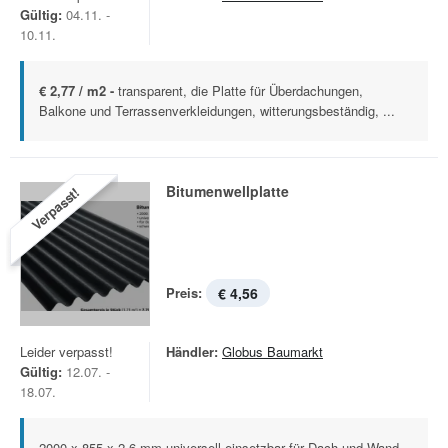
Gültig:
04.11. -
10.11.
€ 2,77 / m2 -
transparent, die Platte für Überdachungen,
Balkone und Terrassenverkleidungen, witterungsbeständig, ...
Bitumenwellplatte
Verpasst!
Preis:
€ 4,56
Leider verpasst!
Händler:
Globus Baumarkt
Gültig:
12.07. -
18.07.
2000 x 855 x 2,6 mm universell einsetzbar für Dach und Wand