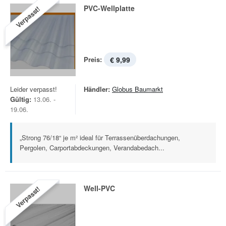
PVC-Wellplatte
Verpasst!
Preis:
€ 9,99
Leider verpasst!
Händler:
Globus Baumarkt
Gültig:
13.06. -
19.06.
„Strong 76/18“ je m² ideal für Terrassenüberdachungen,
Pergolen, Carportabdeckungen, Verandabedach...
Well-PVC
Verpasst!