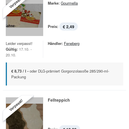
Verpasst!
Marke:
Gourmella
Preis:
€ 2,49
Leider verpasst!
Händler:
Feneberg
Gültig:
17.10. -
20.10.
€ 8,73 / l -
oder DLG-prämiert Gorgonzolasoße 285/290-ml-
Packung
Fellteppich
Verpasst!