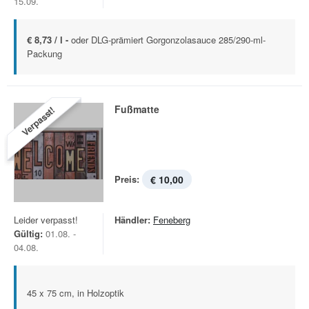
15.09.
€ 8,73 / l -
oder DLG-prämiert Gorgonzolasauce 285/290-ml-
Packung
Fußmatte
Verpasst!
Preis:
€ 10,00
Leider verpasst!
Händler:
Feneberg
Gültig:
01.08. -
04.08.
45 x 75 cm, in Holzoptik