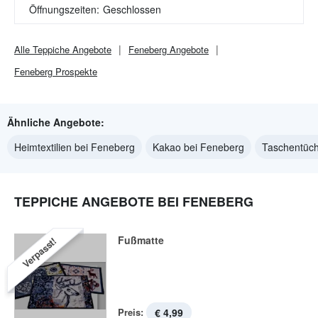
Öffnungszeiten:
Geschlossen
Alle
Teppiche
Angebote
Feneberg
Angebote
Feneberg
Prospekte
Ähnliche Angebote:
Heimtextilien bei Feneberg
Kakao bei Feneberg
Taschentüch
TEPPICHE ANGEBOTE BEI FENEBERG
Fußmatte
Verpasst!
Preis:
€ 4,99