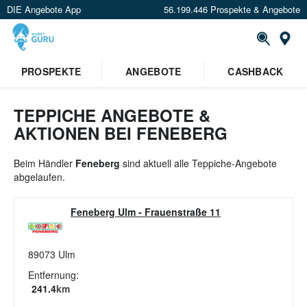
DIE Angebote App
56.199.446 Prospekte & Angebote
St
×
PROSPEKTE
ANGEBOTE
CASHBACK
Verrate uns deinen Standort um
Angebote in deiner Nähe
zu
sehen.
TEPPICHE ANGEBOTE &
AKTIONEN BEI FENEBERG
Standort festlegen
Beim Händler
Feneberg
sind aktuell alle Teppiche-Angebote
abgelaufen.
Feneberg Ulm
-
Frauenstraße 11
89073
Ulm
Entfernung:
241.4
km