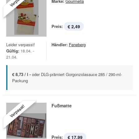
Verpasst!
Marke:
Gourmella
Preis:
€ 2,49
Leider verpasst!
Händler:
Feneberg
Gültig:
18.04. -
21.04.
€ 8,73 / l -
oder DLG-prämiert Gorgonzolasauce 285 / 290-ml-
Packung
Fußmatte
Verpasst!
Preis:
€ 17,99