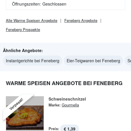
Öffnungszeiten:
Geschlossen
Alle
Warme Speisen
Angebote
Feneberg
Angebote
Feneberg
Prospekte
Ähnliche Angebote:
Instantgerichte bei Feneberg
Eier-Teigwaren bei Feneberg
S
WARME SPEISEN ANGEBOTE BEI FENEBERG
Schweineschnitzel
Verpasst!
Marke:
Gourmella
Preis:
€ 1,39