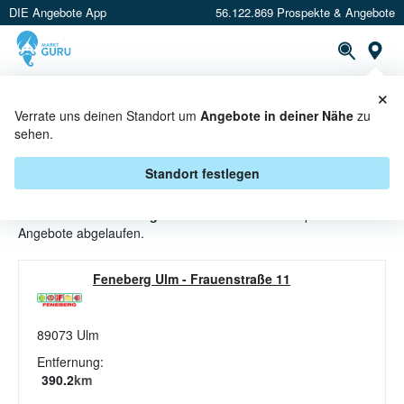
DIE Angebote App
56.122.869 Prospekte & Angebote
St
×
PROSPEKTE
ANGEBOTE
CASHBACK
Verrate uns deinen Standort um
Angebote in deiner Nähe
zu
sehen.
WARME SPEISEN ANGEBOTE &
AKTIONEN BEI FENEBERG
Standort festlegen
Beim Händler
Feneberg
sind aktuell alle Warme Speisen-
Angebote abgelaufen.
Feneberg Ulm
-
Frauenstraße 11
89073
Ulm
Entfernung:
390.2
km