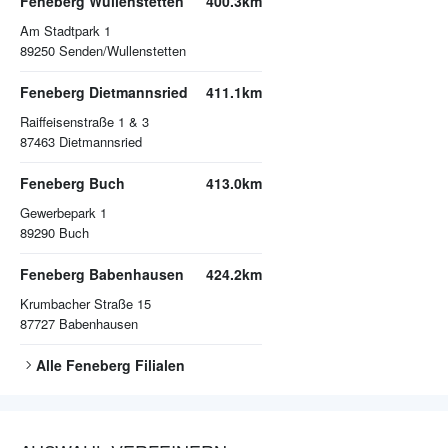
Feneberg Wullenstetten
400.3km
Am Stadtpark 1
89250
Senden/Wullenstetten
Feneberg Dietmannsried
411.1km
Raiffeisenstraße 1 & 3
87463
Dietmannsried
Feneberg Buch
413.0km
Gewerbepark 1
89290
Buch
Feneberg Babenhausen
424.2km
Krumbacher Straße 15
87727
Babenhausen
Alle
Feneberg
Filialen