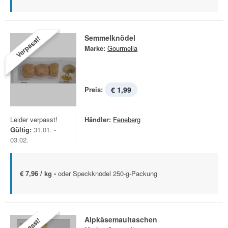
Semmelknödel
Verpasst!
Marke:
Gourmella
Preis:
€ 1,99
Leider verpasst!
Händler:
Feneberg
Gültig:
31.01. -
03.02.
€ 7,96 / kg -
oder Speckknödel 250-g-Packung
Alpkäsemaultaschen