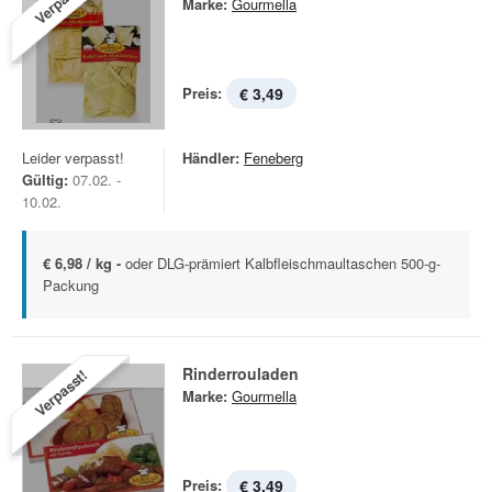
Verpasst!
Marke:
Gourmella
Preis:
€ 3,49
Leider verpasst!
Händler:
Feneberg
Gültig:
07.02. -
10.02.
€ 6,98 / kg -
oder DLG-prämiert Kalbfleischmaultaschen 500-g-
Packung
Rinderrouladen
Verpasst!
Marke:
Gourmella
Preis:
€ 3,49