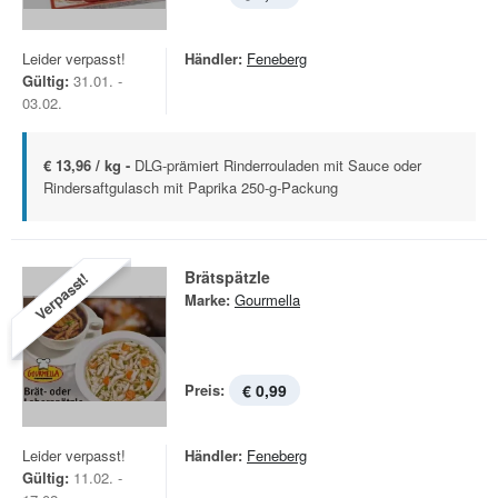
Leider verpasst!
Händler:
Feneberg
Gültig:
31.01. -
03.02.
€ 13,96 / kg -
DLG-prämiert Rinderrouladen mit Sauce oder
Rindersaftgulasch mit Paprika 250-g-Packung
Brätspätzle
Verpasst!
Marke:
Gourmella
Preis:
€ 0,99
Leider verpasst!
Händler:
Feneberg
Gültig:
11.02. -