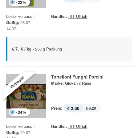
-
22
%
Leider verpasst!
Händler:
HIT Ullrich
Gültig:
08.07. -
14.07.
€ 7,16 / kg -
250 g Packung
Tortelloni Funghi Porcini
Verpasst!
Marke:
Giovanni Rana
Preis:
€ 2,50
€ 3,29
-
24
%
Leider verpasst!
Händler:
HIT Ullrich
Gültig:
29.07. -