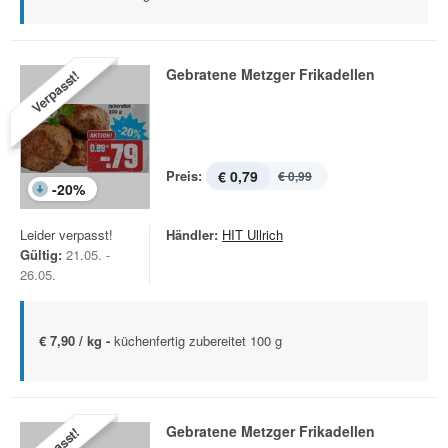
Gebratene Metzger Frikadellen
Verpasst!
Preis:
€ 0,79
€ 0,99
-
20
%
Leider verpasst!
Händler:
HIT Ullrich
Gültig:
21.05. -
26.05.
€ 7,90 / kg -
küchenfertig zubereitet 100 g
Gebratene Metzger Frikadellen