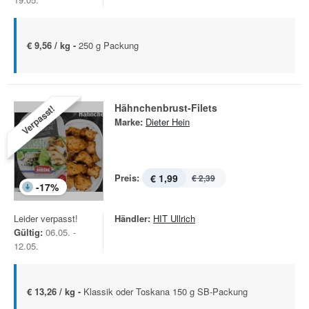
€ 9,56 / kg -
250 g Packung
Hähnchenbrust-Filets
Verpasst!
Marke:
Dieter Hein
Preis:
€ 1,99
€ 2,39
-
17
%
Leider verpasst!
Händler:
HIT Ullrich
Gültig:
06.05. -
12.05.
€ 13,26 / kg -
Klassik oder Toskana 150 g SB-Packung