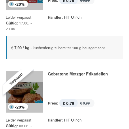
Preis:
€ 0,79
€ 0,99
-
20
%
Leider verpasst!
Händler:
HIT Ullrich
Gültig:
17.06. -
23.06.
€ 7,90 / kg -
küchenfertig zubereitet 100 g hausgemacht
Gebratene Metzger Frikadellen
Verpasst!
Preis:
€ 0,79
€ 0,99
-
20
%
Leider verpasst!
Händler:
HIT Ullrich
Gültig:
03.06. -