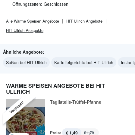
Öffnungszeiten:
Geschlossen
Alle
Warme Speisen
Angebote
HIT Ullrich
Angebote
HIT Ullrich
Prospekte
Ähnliche Angebote:
Soßen bei HIT Ullrich
Kartoffelgerichte bei HIT Ullrich
Instant
WARME SPEISEN ANGEBOTE BEI HIT
ULLRICH
Tagliatelle-Trüffel-Pfanne
Verpasst!
Preis:
€ 1,49
€ 1,79