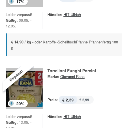
-
17
%
Leider verpasst!
Händler:
HIT Ullrich
Gültig:
06.05. -
12.05.
€ 14,90 / kg -
oder Kartoffel-SchellfischPfanne Pfannenfertig 100
g
Tortelloni Funghi Porcini
Verpasst!
Marke:
Giovanni Rana
Preis:
€ 2,39
€ 2,99
-
20
%
Leider verpasst!
Händler:
HIT Ullrich
Gültig:
13.05. -
19.05.