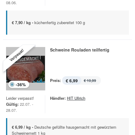
08.06.
€ 7,90 / kg -
küchenfertig zubereitet 100 g
Schweine Rouladen teilfertig
Verpasst!
Preis:
€ 6,99
€ 10,99
-
36
%
Leider verpasst!
Händler:
HIT Ullrich
Gültig:
22.07. -
28.07.
€ 6,99 / kg -
Deutsche gefüllte hausgemacht mit gewürztem
Schweinemett 1 kg