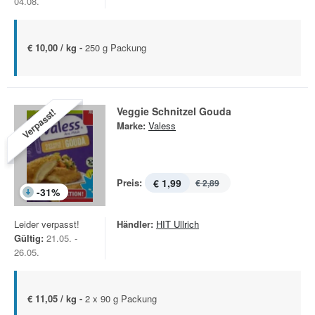
04.08.
€ 10,00 / kg -
250 g Packung
Veggie Schnitzel Gouda
Verpasst!
Marke:
Valess
Preis:
€ 1,99
€ 2,89
-
31
%
Leider verpasst!
Händler:
HIT Ullrich
Gültig:
21.05. -
26.05.
€ 11,05 / kg -
2 x 90 g Packung