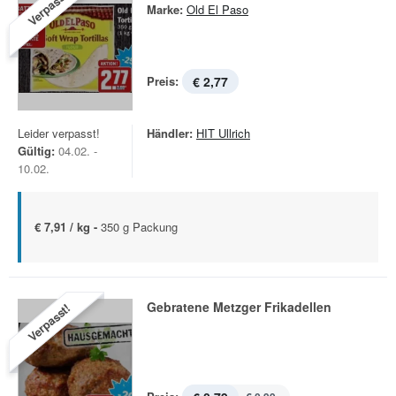
Verpasst!
Marke:
Old El Paso
Preis:
€ 2,77
Leider verpasst!
Händler:
HIT Ullrich
Gültig:
04.02. -
10.02.
€ 7,91 / kg -
350 g Packung
Gebratene Metzger Frikadellen
Verpasst!