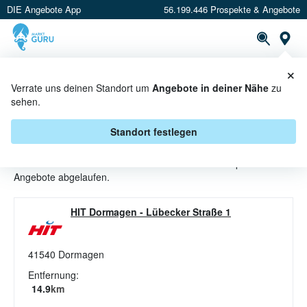
DIE Angebote App
56.199.446 Prospekte & Angebote
St
×
PROSPEKTE
ANGEBOTE
CASHBACK
Verrate uns deinen Standort um
Angebote in deiner Nähe
zu
sehen.
WARME SPEISEN ANGEBOTE &
AKTIONEN BEI HIT ULLRICH
Standort festlegen
Beim Händler
HIT Ullrich
sind aktuell alle Warme Speisen-
Angebote abgelaufen.
HIT Dormagen
-
Lübecker Straße 1
41540
Dormagen
Entfernung:
14.9
km