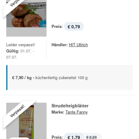
Verpasst!
Preis:
€ 0,79
Leider verpasst!
Händler:
HIT Ullrich
Gültig:
01.07. -
07.07.
€ 7,90 / kg -
küchenfertig zubereitet 100 g
Strudelteigblätter
Verpasst!
Marke:
Tante Fanny
Preis:
€ 1,79
€ 2,29