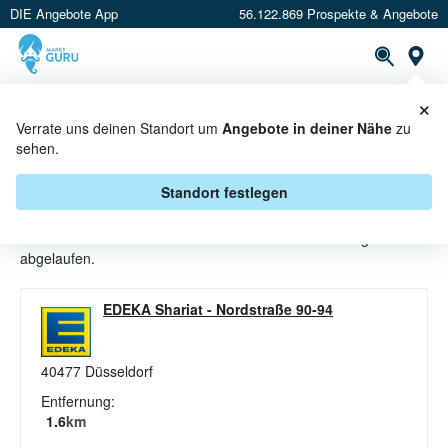
DIE Angebote App
56.122.869 Prospekte & Angebote
St
×
PROSPEKTE
ANGEBOTE
CASHBACK
Verrate uns deinen Standort um
Angebote in deiner Nähe
zu
sehen.
WASCHMITTEL ANGEBOTE &
AKTIONEN BEI EDEKA
Standort festlegen
Beim Händler
EDEKA
sind aktuell alle Waschmittel-Angebote
abgelaufen.
EDEKA Shariat
-
Nordstraße 90-94
40477
Düsseldorf
Entfernung:
1.6
km