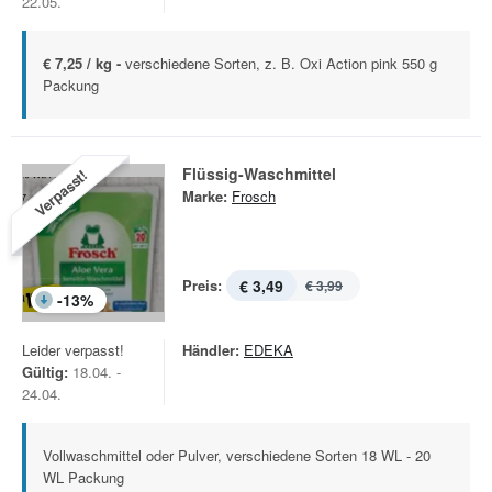
22.05.
€ 7,25 / kg -
verschiedene Sorten, z. B. Oxi Action pink 550 g
Packung
Flüssig-Waschmittel
Verpasst!
Marke:
Frosch
Preis:
€ 3,49
€ 3,99
-
13
%
Leider verpasst!
Händler:
EDEKA
Gültig:
18.04. -
24.04.
Vollwaschmittel oder Pulver, verschiedene Sorten 18 WL - 20
WL Packung