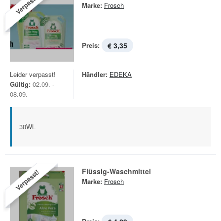
Verpasst!
Marke:
Frosch
Preis:
€ 3,35
Leider verpasst!
Händler:
EDEKA
Gültig:
02.09. -
08.09.
30WL
Flüssig-Waschmittel
Verpasst!
Marke:
Frosch