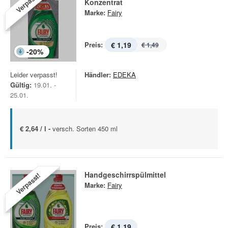
Verpasst!
Konzentrat
Marke:
Fairy
Preis:
€ 1,19
€ 1,49
-
20
%
Leider verpasst!
Händler:
EDEKA
Gültig:
19.01. -
25.01.
€ 2,64 / l -
versch. Sorten 450 ml
Handgeschirrspülmittel
Verpasst!
Marke:
Fairy
Preis:
€ 1,19