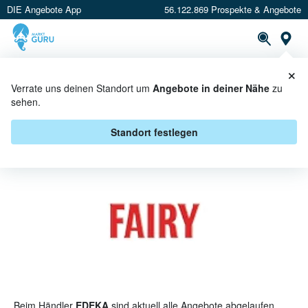
DIE Angebote App
56.122.869 Prospekte & Angebote
St
×
PROSPEKTE
ANGEBOTE
CASHBACK
Verrate uns deinen Standort um
Angebote in deiner Nähe
zu
sehen.
FAIRY BEI EDEKA - ANGEBOTE &
AKTIONEN
Standort festlegen
Beim Händler
EDEKA
sind aktuell alle Angebote abgelaufen.