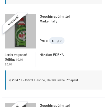
Geschirrspülmittel
Verpasst!
Marke:
Fairy
Preis:
€ 1,19
Leider verpasst!
Händler:
EDEKA
Gültig:
19.01. -
25.01.
€ 2,64 / l -
450ml Flasche, Details siehe Prospekt.
Geschirrspülmittel