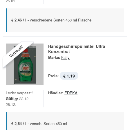
25.01.
€ 2,46 / l -
verschiedene Sorten 450 ml Flasche
Handgeschirrspülmittel Ultra
Verpasst!
Konzentrat
Marke:
Fairy
Preis:
€ 1,19
Leider verpasst!
Händler:
EDEKA
Gültig:
22.12. -
28.12.
€ 2,64 / l -
versch. Sorten 450 ml