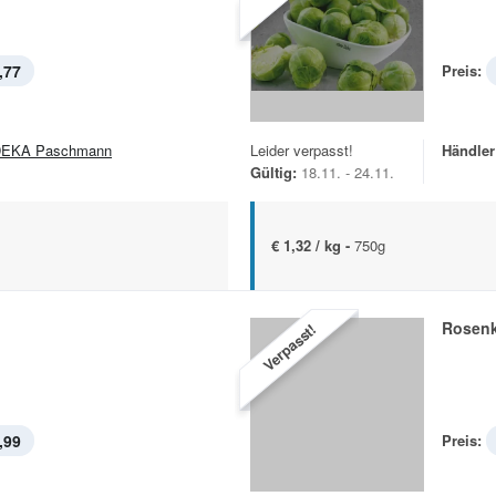
,77
Preis:
EKA Paschmann
Leider verpasst!
Händler
Gültig:
18.11. - 24.11.
€ 1,32 / kg -
750g
l
Rosen
Verpasst!
,99
Preis: