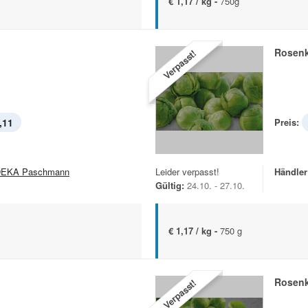
€ 1,17 / kg -
750g
l
Rosen
Verpasst!
,11
Preis:
EKA Paschmann
Leider verpasst!
Händler
Gültig:
24.10. - 27.10.
€ 1,17 / kg -
750 g
l
Rosen
Verpasst!