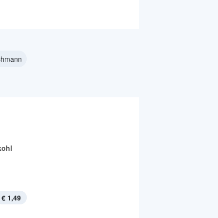
schmann
kohl
€ 1,49