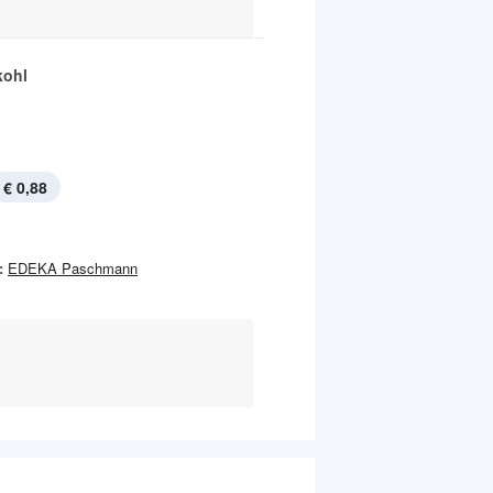
kohl
€ 0,88
:
EDEKA Paschmann