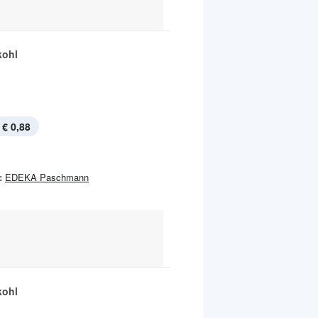
kohl
€ 0,88
:
EDEKA Paschmann
kohl