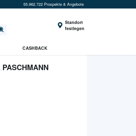
55.962.722 Prospekte & Angebote
Standort
festlegen
CASHBACK
A PASCHMANN