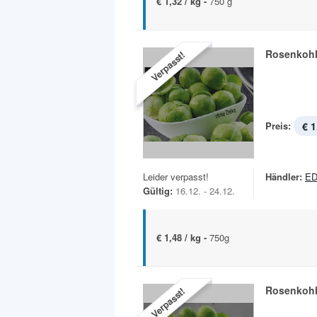
€ 1,32 / kg -
750 g
Rosenkoh
Verpasst!
Preis:
€ 1
Leider verpasst!
Händler:
ED
Gültig:
16.12. - 24.12.
€ 1,48 / kg -
750g
Rosenkoh
Verpasst!