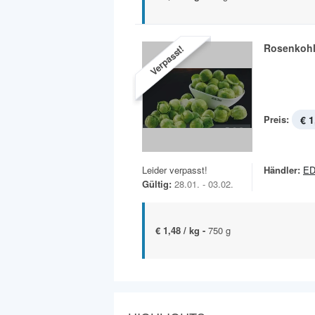
Rosenkoh
Verpasst!
Preis:
€ 1
Leider verpasst!
Händler:
ED
Gültig:
28.01. - 03.02.
€ 1,48 / kg -
750 g