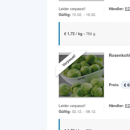
Leider verpasst!
Händler:
ED
Gültig:
10.02. - 16.02.
€ 1,72 / kg -
750 g
Rosenkoh
Verpasst!
Preis:
€ 0
Leider verpasst!
Händler:
ED
Gültig:
02.12. - 08.12.