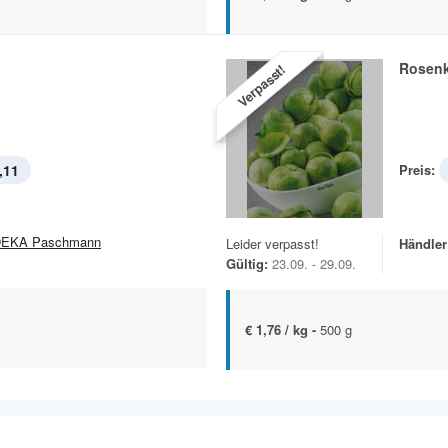
l
Rosen
Verpasst!
,11
Preis:
EKA Paschmann
Leider verpasst!
Händler
Gültig:
23.09. - 29.09.
€ 1,76 / kg -
500 g