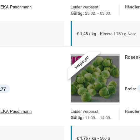
EKA Paschmann
Leider verpasst!
Händler
Gültig:
25.02. - 03.03.
€ 1,48 / kg -
Klasse I 750 g Netz
l
Rosen
Verpasst!
,77
Preis:
EKA Paschmann
Leider verpasst!
Händler
Gültig:
11.09. - 14.09.
€ 1,76 / kg -
500 g