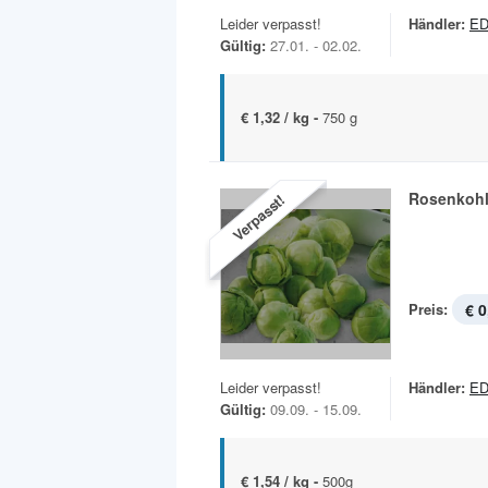
Leider verpasst!
Händler:
ED
Gültig:
27.01. - 02.02.
€ 1,32 / kg -
750 g
Rosenkoh
Verpasst!
Preis:
€ 0
Leider verpasst!
Händler:
ED
Gültig:
09.09. - 15.09.
€ 1,54 / kg -
500g