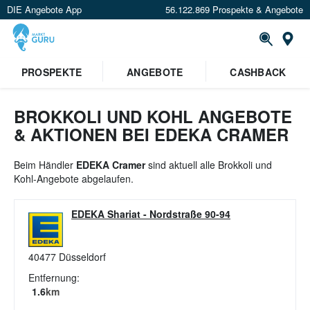
DIE Angebote App
56.122.869 Prospekte & Angebote
St
×
PROSPEKTE
ANGEBOTE
CASHBACK
Verrate uns deinen Standort um
Angebote in deiner Nähe
zu
sehen.
BROKKOLI UND KOHL ANGEBOTE
& AKTIONEN BEI EDEKA CRAMER
Standort festlegen
Beim Händler
EDEKA Cramer
sind aktuell alle Brokkoli und
Kohl-Angebote abgelaufen.
EDEKA Shariat
-
Nordstraße 90-94
40477
Düsseldorf
Entfernung:
1.6
km