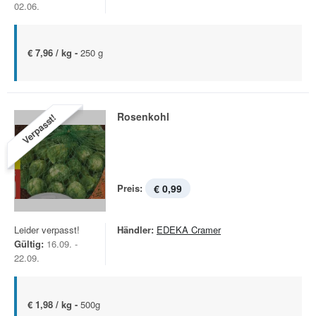
02.06.
€ 7,96 / kg -
250 g
Rosenkohl
Verpasst!
Preis:
€ 0,99
Leider verpasst!
Händler:
EDEKA Cramer
Gültig:
16.09. -
22.09.
€ 1,98 / kg -
500g