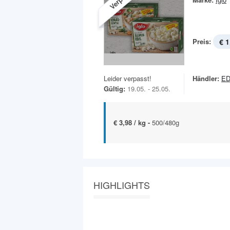
Preis:
€ 1
Leider verpasst!
Händler:
ED
Gültig:
19.05. - 25.05.
€ 3,98 / kg -
500/480g
HIGHLIGHTS