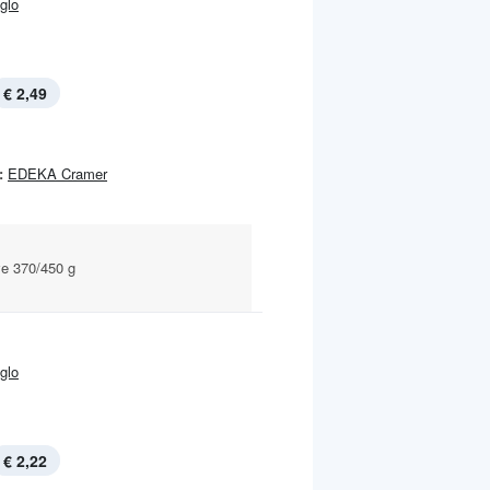
Iglo
€ 2,49
:
EDEKA Cramer
ve 370/450 g
Iglo
€ 2,22