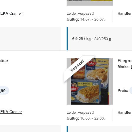
EKA Cramer
Leider verpasst!
Händler
Gültig:
14.07. - 20.07.
€ 9,25 / kg -
240/250 g
üse
Filegro
Verpasst!
Marke:
,99
Preis:
EKA Cramer
Leider verpasst!
Händler
Gültig:
16.06. - 22.06.