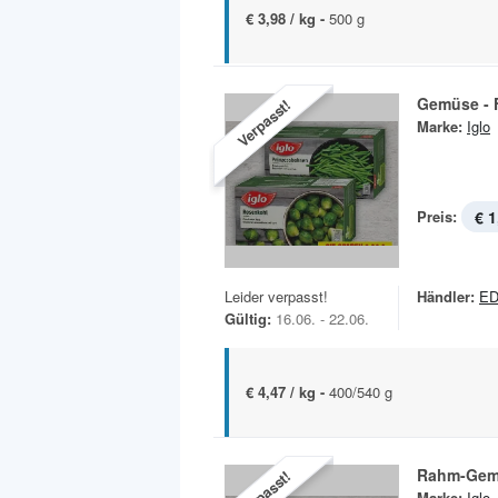
€ 3,98 / kg -
500 g
Gemüse - 
Verpasst!
Marke:
Iglo
Preis:
€ 1
Leider verpasst!
Händler:
ED
Gültig:
16.06. - 22.06.
€ 4,47 / kg -
400/540 g
Rahm-Gem
Verpasst!
Marke:
Iglo