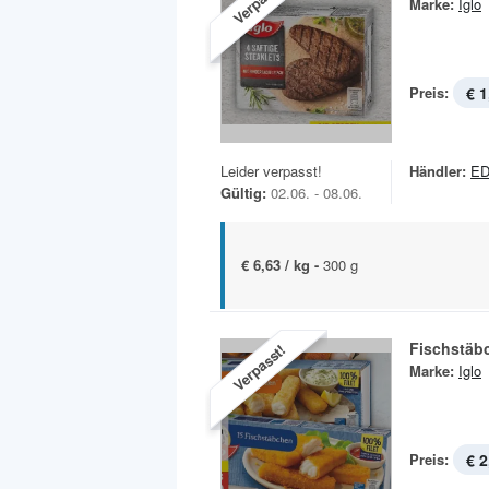
Verpasst!
Marke:
Iglo
Preis:
€ 1
Leider verpasst!
Händler:
ED
Gültig:
02.06. - 08.06.
€ 6,63 / kg -
300 g
Fischstäb
Verpasst!
Marke:
Iglo
Preis:
€ 2