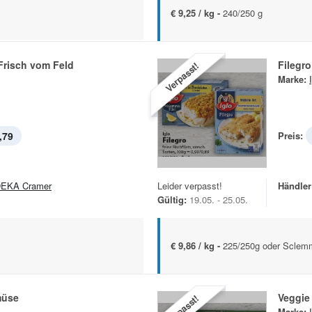
€ 9,25 / kg -
240/250 g
Frisch vom Feld
Filegro
Verpasst!
Marke:
,79
Preis:
EKA Cramer
Leider verpasst!
Händler
Gültig:
19.05. - 25.05.
€ 9,86 / kg -
225/250g oder Sclemm
üse
Veggie
Verpasst!
Marke: