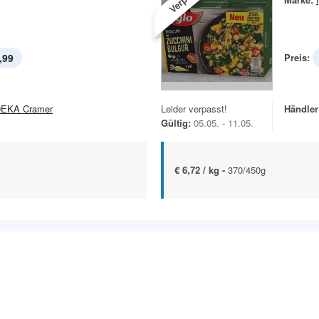
,99
Preis:
EKA Cramer
Leider verpasst!
Händler
Gültig:
05.05. - 11.05.
€ 6,72 / kg -
370/450g