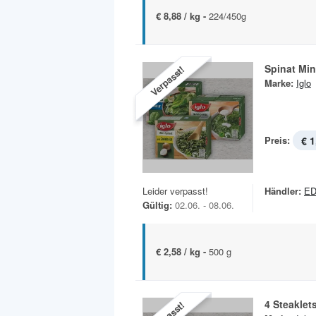
€ 8,88 / kg -
224/450g
Spinat Min
Verpasst!
Marke:
Iglo
Preis:
€ 1
Leider verpasst!
Händler:
ED
Gültig:
02.06. - 08.06.
€ 2,58 / kg -
500 g
4 Steaklet