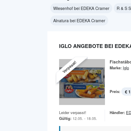
Wiesenhof bei EDEKA Cramer
R & S S
Alnatura bei EDEKA Cramer
IGLO ANGEBOTE BEI EDE
Fischstäb
Verpasst!
Marke:
Iglo
Preis:
€ 1
Leider verpasst!
Händler:
ED
Gültig:
12.05. - 18.05.