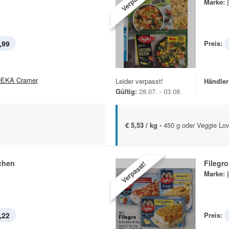
Verpasst!
Marke:
,99
Preis:
EKA Cramer
Leider verpasst!
Händler
Gültig:
28.07. - 03.08.
€ 5,53 / kg -
450 g oder Veggie Lo
chen
Filegro
Verpasst!
Marke:
,22
Preis: