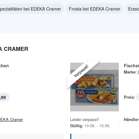
pezialitäten bei EDEKA Cramer
Frosta bei EDEKA Cramer
Eras
KA CRAMER
chen
Fischs
Verpasst!
Marke:
,99
Preis:
EKA Cramer
Leider verpasst!
Händler
Gültig:
10.06. - 15.06.