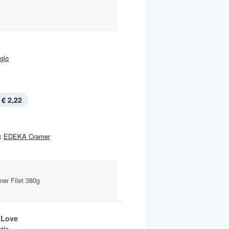
Iglo
€ 2,22
:
EDEKA Cramer
er Filet 380g
 Love
Iglo