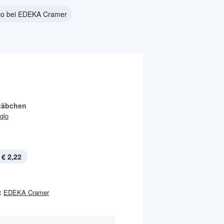
co bei EDEKA Cramer
täbchen
Iglo
€ 2,22
:
EDEKA Cramer