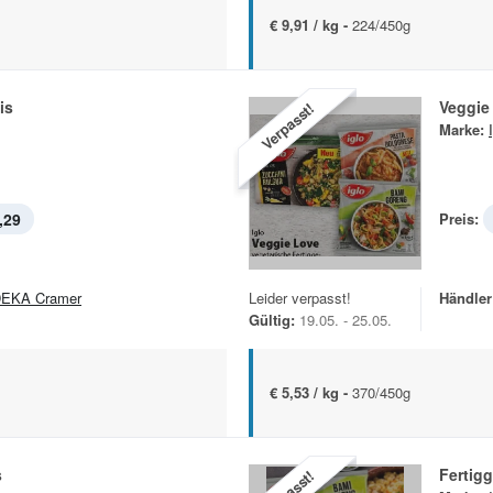
€ 9,91 / kg -
224/450g
is
Veggie
Verpasst!
Marke:
,29
Preis:
EKA Cramer
Leider verpasst!
Händler
Gültig:
19.05. - 25.05.
€ 5,53 / kg -
370/450g
s
Fertigg