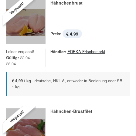
Hähnchenbrust
Verpasst!
Preis:
€ 4,99
Leider verpasst!
Händler:
EDEKA Frischemarkt
Gültig:
22.04. -
28.04.
€ 4,99 / kg -
deutsche, HKL A, entweder in Bedienung oder SB
1 kg
Hähnchen-Brustfilet
Verpasst!