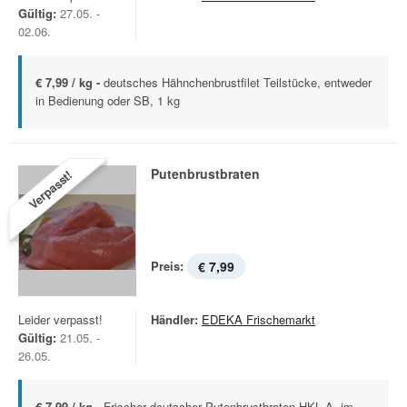
Gültig:
27.05. -
02.06.
€ 7,99 / kg -
deutsches Hähnchenbrustfilet Teilstücke, entweder
in Bedienung oder SB, 1 kg
Putenbrustbraten
Verpasst!
Preis:
€ 7,99
Leider verpasst!
Händler:
EDEKA Frischemarkt
Gültig:
21.05. -
26.05.
€ 7,99 / kg -
Frischer deutscher Putenbrustbraten HKL A, im