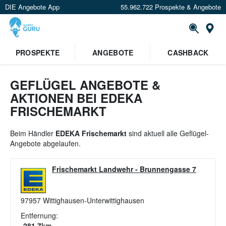
DIE Angebote App
55.962.722 Prospekte & Angebote
St
×
PROSPEKTE
ANGEBOTE
CASHBACK
Verrate uns deinen Standort um
Angebote in deiner Nähe
zu
sehen.
GEFLÜGEL ANGEBOTE &
AKTIONEN BEI EDEKA
Standort festlegen
FRISCHEMARKT
Beim Händler
EDEKA Frischemarkt
sind aktuell alle Geflügel-
Angebote abgelaufen.
Frischemarkt Landwehr
-
Brunnengasse 7
97957
Wittighausen-Unterwittighausen
Entfernung:
281.7
km