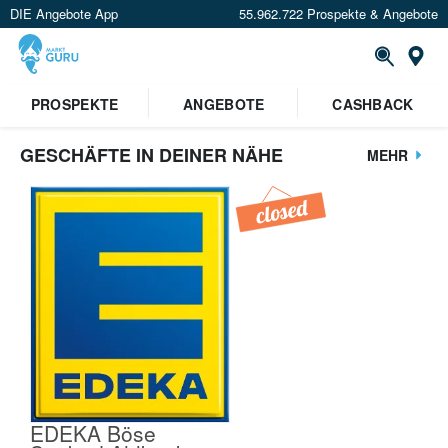
DIE Angebote App
55.962.722 Prospekte & Angebote
St
PROSPEKTE
ANGEBOTE
CASHBACK
GESCHÄFTE IN DEINER NÄHE
MEHR
EDEKA Böse