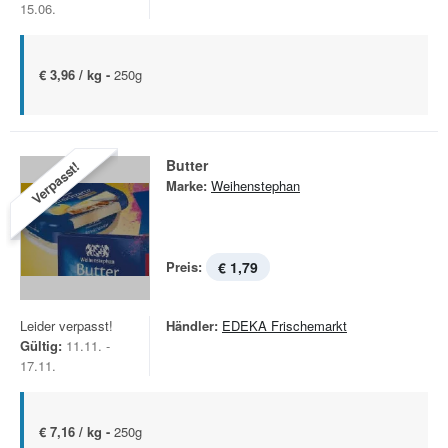
15.06.
€ 3,96 / kg -
250g
Butter
Verpasst!
Marke:
Weihenstephan
Preis:
€ 1,79
Leider verpasst!
Händler:
EDEKA Frischemarkt
Gültig:
11.11. -
17.11.
€ 7,16 / kg -
250g