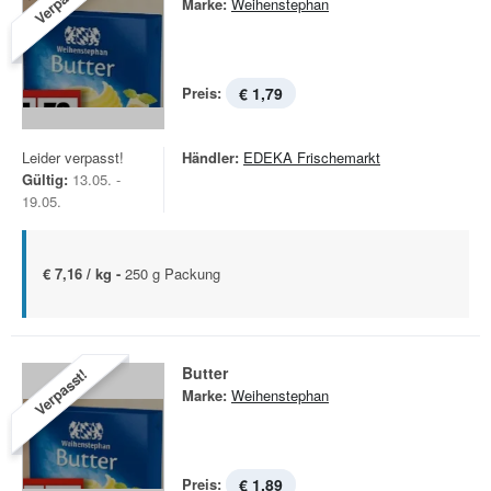
Verpasst!
Marke:
Weihenstephan
Preis:
€ 1,79
Leider verpasst!
Händler:
EDEKA Frischemarkt
Gültig:
13.05. -
19.05.
€ 7,16 / kg -
250 g Packung
Butter
Verpasst!
Marke:
Weihenstephan
Preis:
€ 1,89