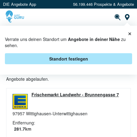
DIE Angebote App
56.199.446 Prospekte & Angebote
St
×
PROSPEKTE
ANGEBOTE
CASHBACK
Verrate uns deinen Standort um
Angebote in deiner Nähe
zu
sehen.
BUTTER ANGEBOTE & AKTIONEN
BEI EDEKA FRISCHEMARKT
Standort festlegen
Beim Händler
EDEKA Frischemarkt
sind aktuell alle Butter-
Angebote abgelaufen.
Frischemarkt Landwehr
-
Brunnengasse 7
97957
Wittighausen-Unterwittighausen
Entfernung:
281.7
km