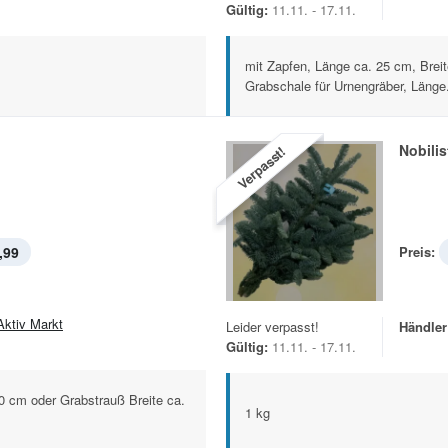
Gültig:
11.11. - 17.11.
mit Zapfen, Länge ca. 25 cm, Brei
Grabschale für Urnengräber, Länge.
Nobili
Verpasst!
,99
Preis:
Aktiv Markt
Leider verpasst!
Händler
Gültig:
11.11. - 17.11.
0 cm oder Grabstrauß Breite ca.
1 kg