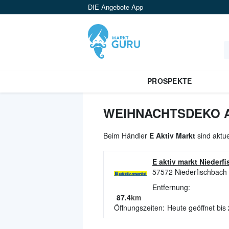
DIE Angebote App
PROSPEKTE
WEIHNACHTSDEKO A
Beim Händler
E Aktiv Markt
sind aktu
E aktiv markt Niederf
57572
Niederfischbach
Entfernung:
87.4
km
Öffnungszeiten:
Heute geöffnet bis