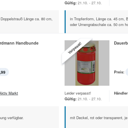
Gültig:
21.10. - 27.10.
 Doppelstrauß Länge ca. 80 cm,
in Tropfenform, Länge ca. 45 cm, 
oder Urnengrabschale ca. 50 cm ho
ordmann Handbunde
Dauerb
Verpasst!
,99
Preis:
Aktiv Markt
Leider verpasst!
Händler
Gültig:
21.10. - 27.10.
ung verfügbar.
mit Deckel, rot oder transparent, j