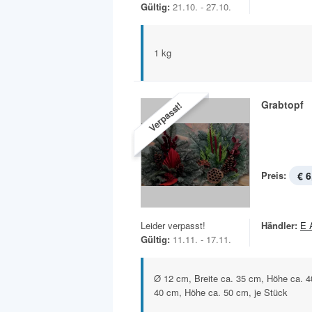
Gültig:
21.10. - 27.10.
1 kg
Grabtopf
Verpasst!
Preis:
€ 6
Leider verpasst!
Händler:
E 
Gültig:
11.11. - 17.11.
Ø 12 cm, Breite ca. 35 cm, Höhe ca. 4
40 cm, Höhe ca. 50 cm, je Stück