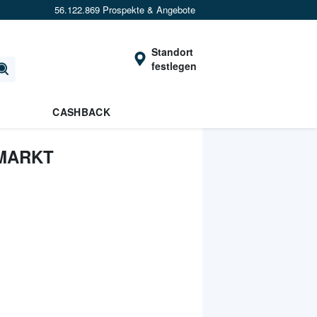
56.122.869 Prospekte & Angebote
Standort
festlegen
CASHBACK
 MARKT