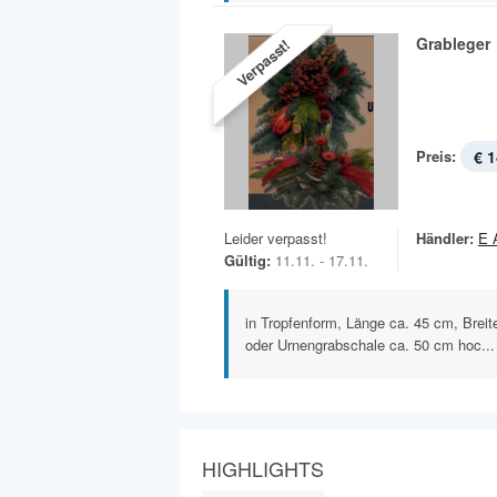
Grableger
Verpasst!
Preis:
€ 1
Leider verpasst!
Händler:
E 
Gültig:
11.11. - 17.11.
in Tropfenform, Länge ca. 45 cm, Brei
oder Urnengrabschale ca. 50 cm hoc...
HIGHLIGHTS