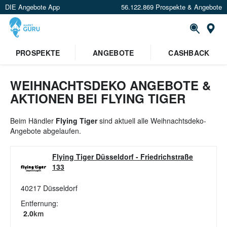
DIE Angebote App
56.122.869 Prospekte & Angebote
St
×
PROSPEKTE
ANGEBOTE
CASHBACK
Verrate uns deinen Standort um
Angebote in deiner Nähe
zu
sehen.
WEIHNACHTSDEKO ANGEBOTE &
AKTIONEN BEI FLYING TIGER
Standort festlegen
Beim Händler
Flying Tiger
sind aktuell alle Weihnachtsdeko-
Angebote abgelaufen.
Flying Tiger Düsseldorf
-
Friedrichstraße
133
40217
Düsseldorf
Entfernung:
2.0
km