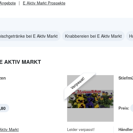
Angebote
E Aktiv Markt
Prospekte
schgetränke bei E Aktiv Markt
Knabbereien bei E Aktiv Markt
Hu
E AKTIV MARKT
zen
Stiefm
Verpasst!
,80
Preis:
Aktiv Markt
Leider verpasst!
Händler