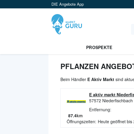
DIE Angebote App
PROSPEKTE
PFLANZEN ANGEBOT
Beim Händler
E Aktiv Markt
sind aktue
E aktiv markt Niederf
57572
Niederfischbach
Entfernung:
87.4
km
Öffnungszeiten:
Heute geöffnet bis