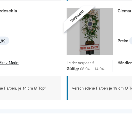
edeschia
Clemati
Verpasst!
,99
Preis:
Aktiv Markt
Leider verpasst!
Händler
Gültig:
08.04. - 14.04.
ne Farben, je 14 cm Ø Topf
verschiedene Farben je 19 cm Ø T