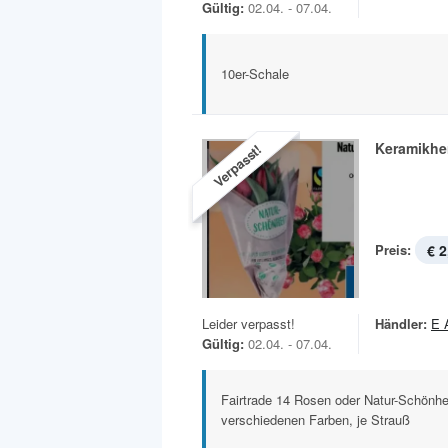
Gültig:
02.04. - 07.04.
10er-Schale
Keramikhe
Verpasst!
Preis:
€ 2
Leider verpasst!
Händler:
E 
Gültig:
02.04. - 07.04.
Fairtrade 14 Rosen oder Natur-Schönhei
verschiedenen Farben, je Strauß