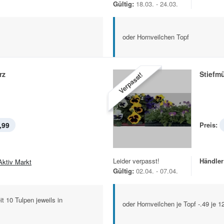
Gültig:
18.03. - 24.03.
oder Hornveilchen Topf
rz
Stiefm
Verpasst!
,99
Preis:
Leider verpasst!
Händler
Aktiv Markt
Gültig:
02.04. - 07.04.
t 10 Tulpen jeweils in
oder Hornveilchen je Topf -.49 je 1