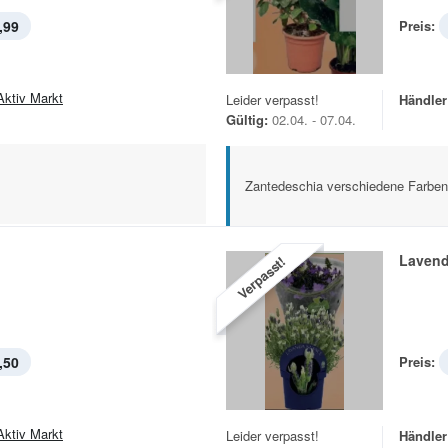
,99
Preis:
Aktiv Markt
Leider verpasst!
Händler
Gültig:
02.04. - 07.04.
Zantedeschia verschiedene Farben
Lavend
Verpasst!
,50
Preis:
Aktiv Markt
Leider verpasst!
Händler