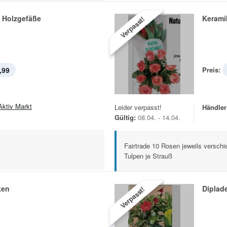
e Holzgefäße
Kerami
Verpasst!
,99
Preis:
Aktiv Markt
Leider verpasst!
Händler
Gültig:
08.04. - 14.04.
Fairtrade 10 Rosen jeweils versch
Tulpen je Strauß
ken
Diplad
Verpasst!